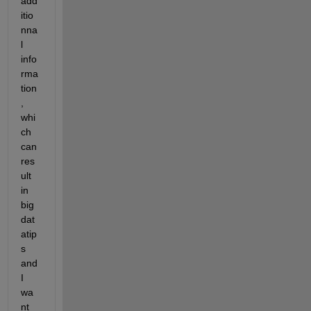
add
itio
nna
l 
info
rma
tion
, 
whi
ch 
can 
res
ult 
in 
big 
dat
atip
s 
and 
I 
wa
nt 