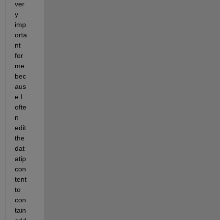
ver
y 
imp
orta
nt 
for 
me 
bec
aus
e I 
ofte
n 
edit 
the 
dat
atip 
con
tent 
to 
con
tain 