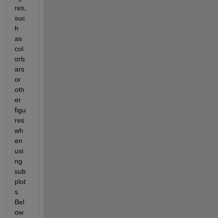
res, 
suc
h 
as 
col
orb
ars 
or 
oth
er 
figu
res 
wh
en 
usi
ng 
sub
plot
s. 
Bel
ow 