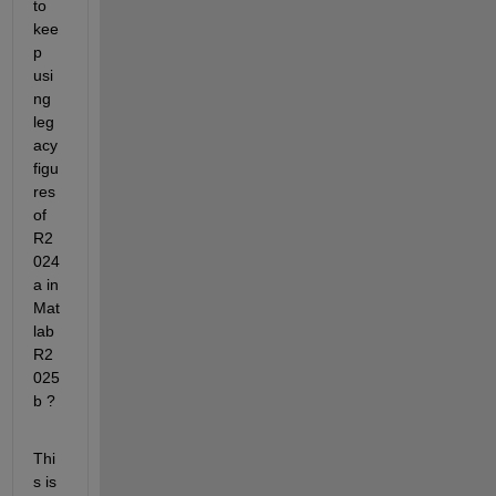
to 
kee
p 
usi
ng 
leg
acy 
figu
res 
of 
R2
024
a in 
Mat
lab 
R2
025
b ?
Thi
s is 