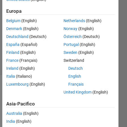
Fouineau
21 Nov
Europa
2025
Belgium
(English)
Netherlands
(English)
1
Risposta
Denmark
(English)
Norway
(English)
Deutschland
(Deutsch)
Österreich
(Deutsch)
Aggiornato
España
(Español)
Portugal
(English)
1 Dic 2025
Finland
(English)
Sweden
(English)
8
Visualizzazioni
France
(Français)
Switzerland
(30 giorni)
Ireland
(English)
Deutsch
Italia
(Italiano)
English
Luxembourg
(English)
Français
Mostra
United Kingdom
(English)
commenti
meno
Asia-Pacifico
recenti
Australia
(English)
India
(English)
Hi 