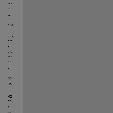
the
m 
to 
be 
ove
r 
any 
oth
er 
ele
me
nt 
of 
the 
figu
re.
R2
024
a