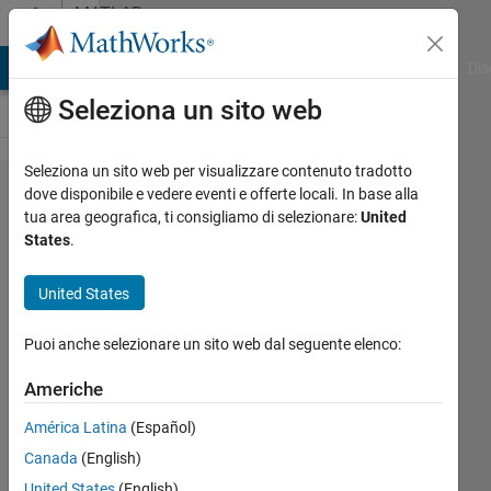
Vai al contenuto
MATLAB
Answers
ATLAB Answers
File Exchange
Cody
AI Chat Playground
Dis
Seleziona un sito web
Seleziona un sito web per visualizzare contenuto tradotto
R2025b
dove disponibile e vedere eventi e offerte locali. In base alla
tua area geografica, ti consigliamo di selezionare:
United
Figure
States
.
datatips
appearing
United States
below
Puoi anche selezionare un sito web dal seguente elenco:
colorbars
or other
Americhe
elements
América Latina
(Español)
Canada
(English)
Alexis
United States
(English)