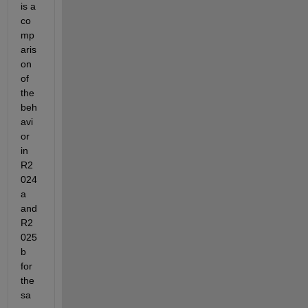
is a 
co
mp
aris
on 
of 
the 
beh
avi
or 
in 
R2
024
a 
and 
R2
025
b 
for 
the 
sa