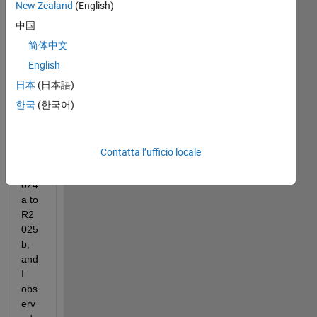
New Zealand
(English)
all,
中国
I 
简体中文
rec
English
entl
y 
日本
(日本語)
upg
한국
(한국어)
rad
ed 
fro
Contatta l’ufficio locale
m 
R2
024
a to 
R2
025
b, 
and 
I 
obs
erv