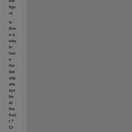
me 
figu
re. 
Is 
ther
e a 
way 
to 
hav
e 
the 
dat
atip 
alw
ays 
be 
at 
the 
fron
t ? 
Or 