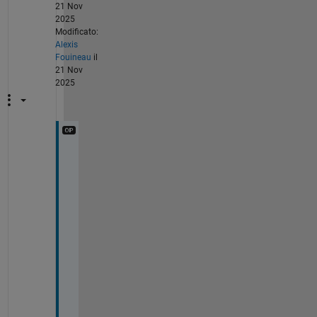
21 Nov
2025
Modificato:
Alexis
Fouineau
il
21 Nov
2025
H
i
, 
@
M
a
t
h
i
e