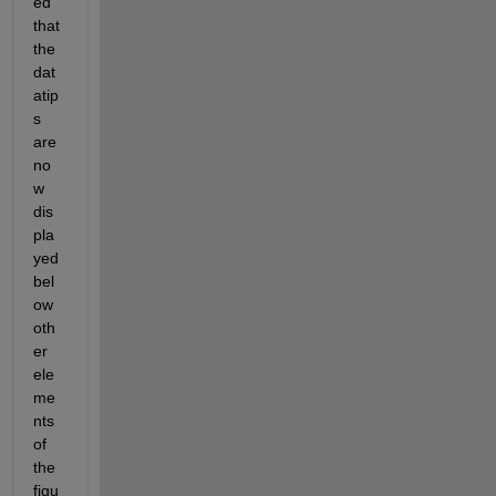
ed 
that 
the 
dat
atip
s 
are 
no
w 
dis
pla
yed 
bel
ow 
oth
er 
ele
me
nts 
of 
the 
figu