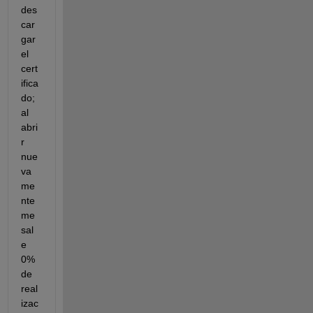
des
car
gar 
el 
cert
ifica
do; 
al 
abri
r 
nue
va
me
nte 
me 
sal
e 
0% 
de 
real
izac