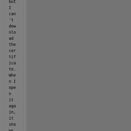
but 
I 
can
't 
dow
nlo
ad 
the 
cer
tif
ica
te. 
Whe
n I 
ope
n 
it 
aga
in, 
it 
sho
ws 