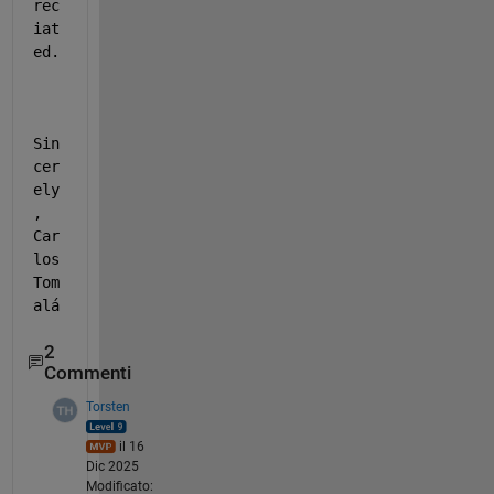
rec
iat
ed.
Sin
cer
ely
, 
Car
los 
Tom
alá
2
Commenti
Torsten
il 16
Dic 2025
Modificato: