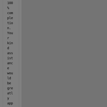
100
% 
com
ple
tio
n. 
You
r 
kin
d 
ass
ist
anc
e 
wou
ld 
be 
gre
atl
y 
app