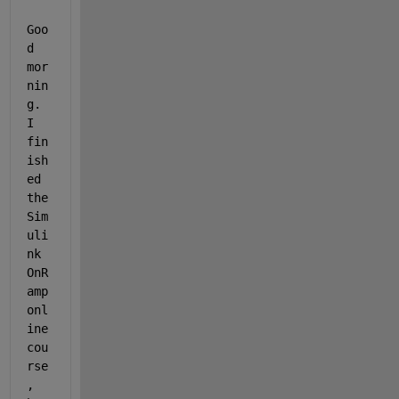
Goo
d 
mor
nin
g. 
I 
fin
ish
ed 
the 
Sim
uli
nk 
OnR
amp 
onl
ine 
cou
rse
, 