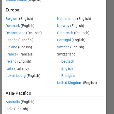
Aggiornato
16 Dic
Europa
2025
Belgium
(English)
Netherlands
(English)
14
Visualizzazioni
Denmark
(English)
Norway
(English)
(30 giorni)
Deutschland
(Deutsch)
Österreich
(Deutsch)
España
(Español)
Portugal
(English)
Finland
(English)
Sweden
(English)
France
(Français)
Switzerland
Ireland
(English)
Deutsch
Italia
(Italiano)
English
Luxembourg
(English)
Français
United Kingdom
(English)
Bue
Asia-Pacifico
nos 
día
Australia
(English)
s
India
(English)