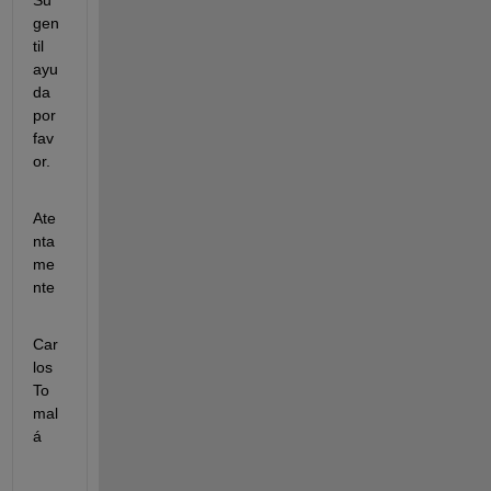
Su 
gen
til 
ayu
da 
por 
fav
or.
Ate
nta
me
nte
Car
los 
To
mal
á