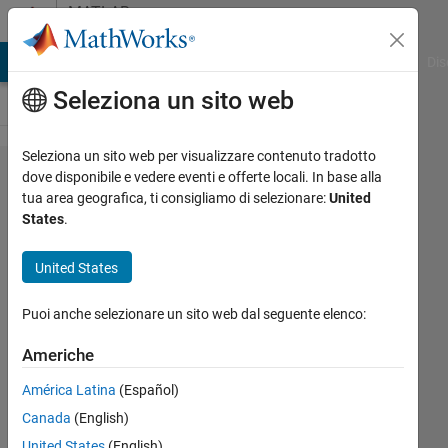
Vai al contenuto
MATLAB
Answers
ATLAB Answers
File Exchange
Cody
AI Chat Playground
Dis
Seleziona un sito web
Seleziona un sito web per visualizzare contenuto tradotto
How to
dove disponibile e vedere eventi e offerte locali. In base alla
tua area geografica, ti consigliamo di selezionare:
United
download
States
.
the
certificate
United States
Puoi anche selezionare un sito web dal seguente elenco:
Carlos
16 Dic
Americhe
2025
América Latina
(Español)
1
Risposta
Canada
(English)
United States
(English)