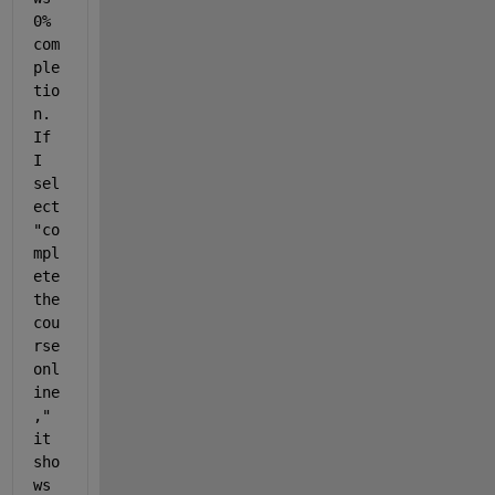
0% 
com
ple
tio
n. 
If 
I 
sel
ect 
"co
mpl
ete 
the 
cou
rse 
onl
ine
," 
it 
sho
ws 