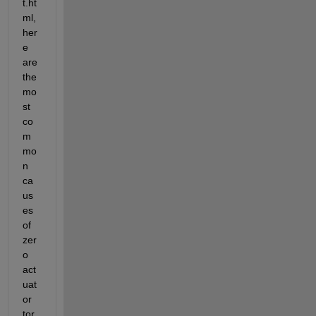
t.ht
ml,
her
e 
are 
the 
mo
st 
co
m
mo
n 
ca
us
es 
of 
zer
o 
act
uat
or 
tor