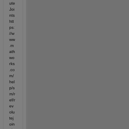
ute 
Joi
nts 
htt
ps:
//w
ww
.m
ath
wo
rks
.co
m/
hel
p/s
m/r
ef/r
ev
olu
tej
oin