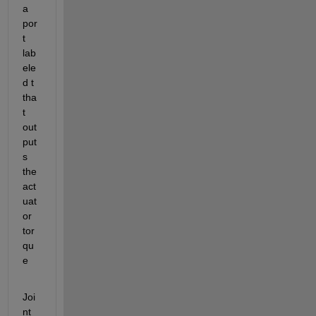
a 
por
t 
lab
ele
d t 
tha
t 
out
put
s 
the 
act
uat
or 
tor
qu
e
Joi
nt 