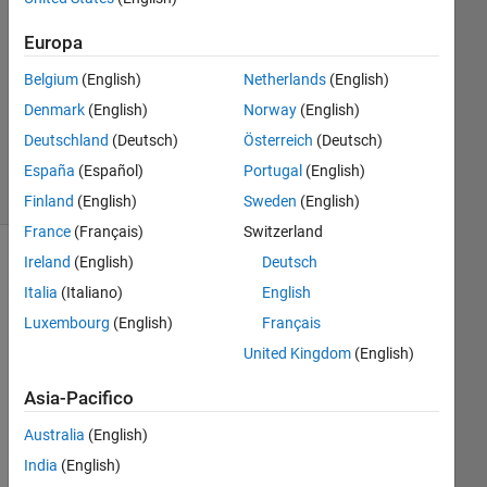
1
Risposta
Europa
Aggiornato
Belgium
(English)
Netherlands
(English)
12 Feb
Denmark
(English)
Norway
(English)
2026
Deutschland
(Deutsch)
Österreich
(Deutsch)
37
Visualizzazioni
España
(Español)
Portugal
(English)
(30 giorni)
Finland
(English)
Sweden
(English)
France
(Français)
Switzerland
Ireland
(English)
Deutsch
Italia
(Italiano)
English
Luxembourg
(English)
Français
United Kingdom
(English)
Asia-Pacifico
I 
Australia
(English)
trie
India
(English)
d 