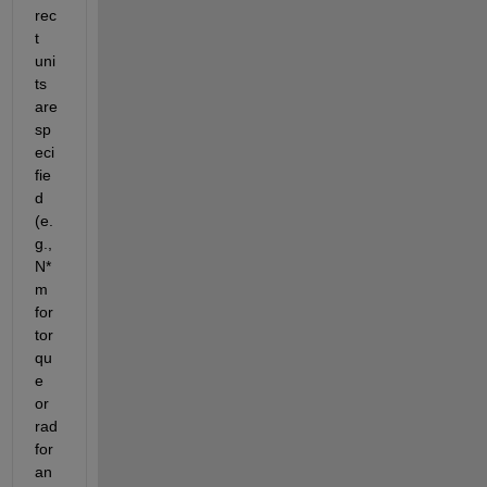
rec
t 
uni
ts 
are 
sp
eci
fie
d 
(e.
g., 
N*
m 
for 
tor
qu
e 
or 
rad 
for 
an