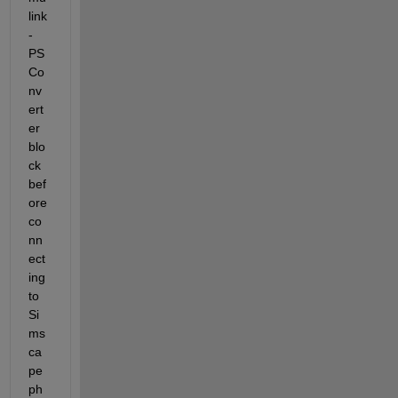
link
-
PS 
Co
nv
ert
er 
blo
ck 
bef
ore 
co
nn
ect
ing 
to 
Si
ms
ca
pe 
ph