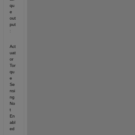
qu
e 
out
put
:
Act
uat
or 
Tor
qu
e 
Se
nsi
ng 
No
t 
En
abl
ed