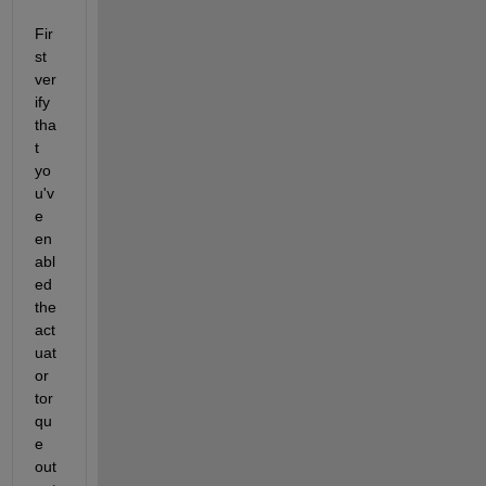
Fir
st 
ver
ify 
tha
t 
yo
u'v
e 
en
abl
ed 
the 
act
uat
or 
tor
qu
e 
out