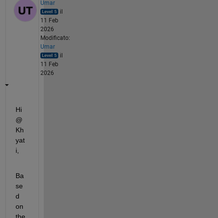
Umar
il
11 Feb
2026
Modificato:
Umar
il
11 Feb
2026
Hi 
@ 
Kh
yat
i,
Ba
se
d 
on 
the 