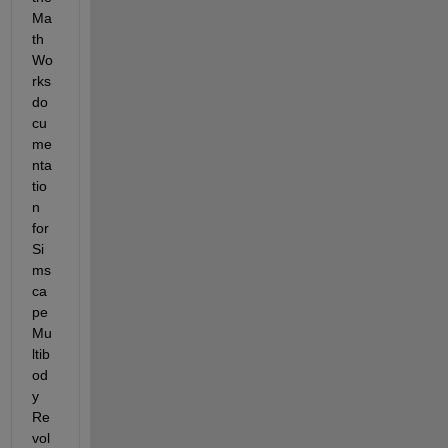
Ma
th
Wo
rks 
do
cu
me
nta
tio
n 
for 
Si
ms
ca
pe 
Mu
ltib
od
y 
Re
vol