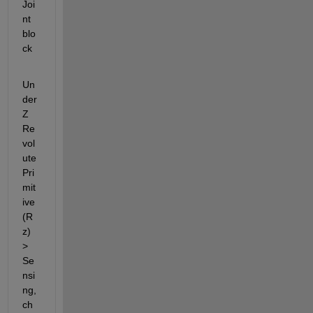
Joi
nt 
blo
ck
Un
der 
Z 
Re
vol
ute 
Pri
mit
ive 
(R
z) 
> 
Se
nsi
ng, 
ch