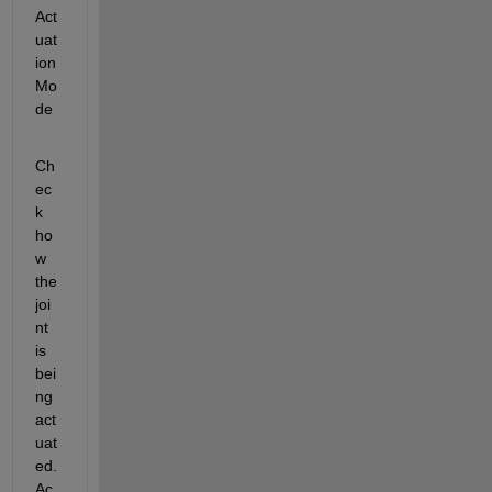
Act
uat
ion 
Mo
de
Ch
ec
k 
ho
w 
the 
joi
nt 
is 
bei
ng 
act
uat
ed. 
Ac