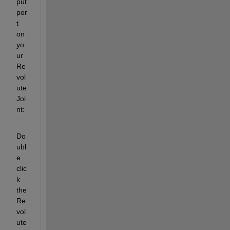
put 
por
t 
on 
yo
ur 
Re
vol
ute 
Joi
nt:
Do
ubl
e 
clic
k 
the 
Re
vol
ute 