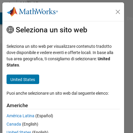
Vai al contenuto
MATLAB
Answers
ATLAB Answers
File Exchange
Cody
AI Chat Playground
Dis
Seleziona un sito web
Seleziona un sito web per visualizzare contenuto tradotto
Output
dove disponibile e vedere eventi e offerte locali. In base alla
tua area geografica, ti consigliamo di selezionare:
United
torque
States
.
calculation
of two
United States
geartrain
Puoi anche selezionare un sito web dal seguente elenco:
mechanism
Americhe
Khyati
América Latina
(Español)
11 Feb
Canada
(English)
2026
United States
(English)