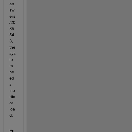
an
sw
ers
/20
85
54
3, 
the 
sys
te
m 
ne
ed
s 
ine
rtia 
or 
loa
d:
En