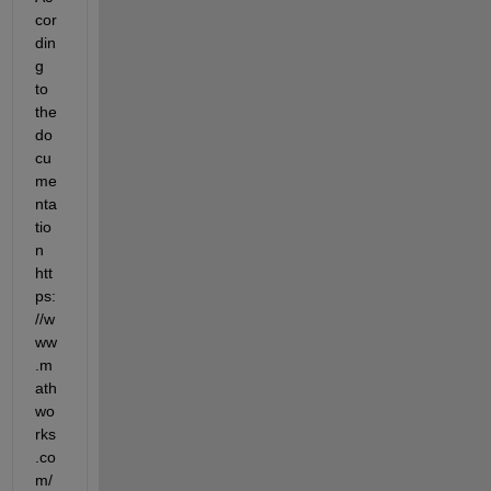
cor
din
g 
to 
the 
do
cu
me
nta
tio
n 
htt
ps:
//w
ww
.m
ath
wo
rks
.co
m/