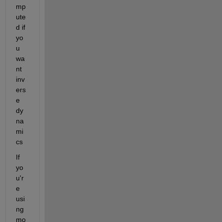
mp
ute
d if 
yo
u 
wa
nt 
inv
ers
e 
dy
na
mi
cs
If 
yo
u'r
e 
usi
ng 
mo