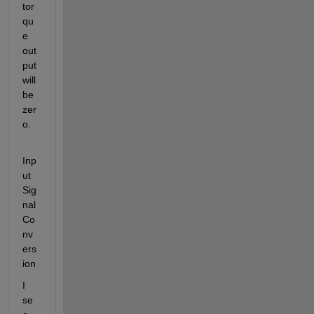
tor
qu
e 
out
put 
will 
be 
zer
o.
Inp
ut 
Sig
nal 
Co
nv
ers
ion
I 
se