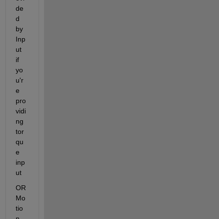
de
d 
by 
Inp
ut 
if 
yo
u'r
e 
pro
vidi
ng 
tor
qu
e 
inp
ut
OR 
Mo
tio
n 