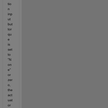
tio
n 
inp
ut 
but 
tor
qu
e 
is 
set 
to 
"N
on
e" 
or 
zer
o, 
the 
act
uat
or 