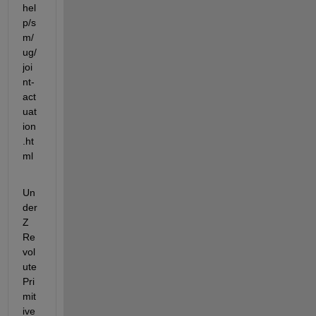
hel
p/s
m/
ug/
joi
nt-
act
uat
ion
.ht
ml
Un
der 
Z 
Re
vol
ute 
Pri
mit
ive 