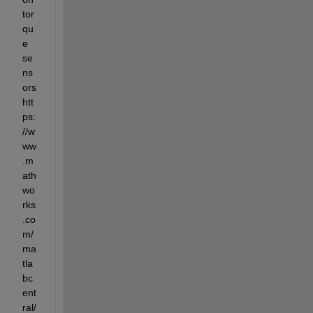
tor
qu
e 
se
ns
ors 
htt
ps:
//w
ww
.m
ath
wo
rks
.co
m/
ma
tla
bc
ent
ral/