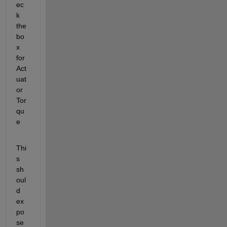
ec
k 
the 
bo
x 
for 
Act
uat
or 
Tor
qu
e
Thi
s 
sh
oul
d 
ex
po
se 