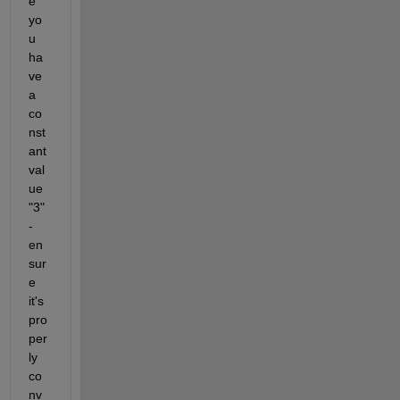
e 
yo
u 
ha
ve 
a 
co
nst
ant 
val
ue 
"3" 
- 
en
sur
e 
it's 
pro
per
ly 
co
nv