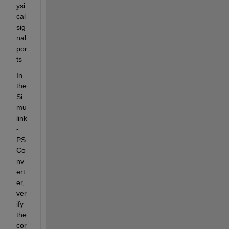
ysi
cal 
sig
nal 
por
ts
In 
the 
Si
mu
link
-
PS 
Co
nv
ert
er, 
ver
ify 
the 
cor