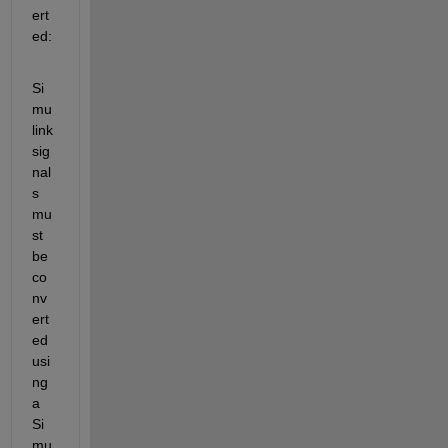
ert
ed:
Si
mu
link 
sig
nal
s 
mu
st 
be 
co
nv
ert
ed 
usi
ng 
a 
Si
mu