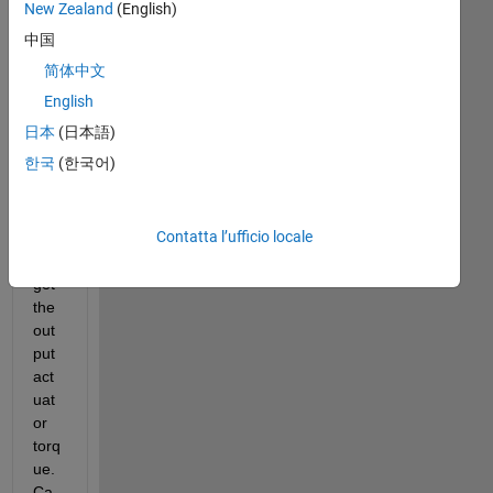
sim
New Zealand
(English)
ulat
中国
ing 
简体中文
in 
sim
English
sca
日本
(日本語)
pe 
한국
(한국어)
and 
I'm 
not 
Contatta l’ufficio locale
abl
e to 
get 
the 
out
put 
act
uat
or 
torq
ue. 
Ca