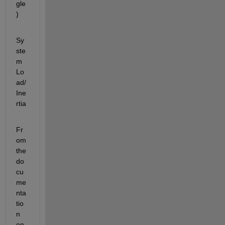
gle
)
Sy
ste
m 
Lo
ad/
Ine
rtia
Fr
om 
the 
do
cu
me
nta
tio
n 
on 