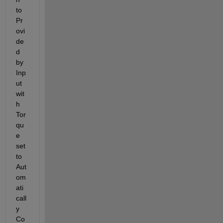
to 
Pr
ovi
de
d 
by 
Inp
ut 
wit
h 
Tor
qu
e 
set 
to 
Aut
om
ati
call
y 
Co