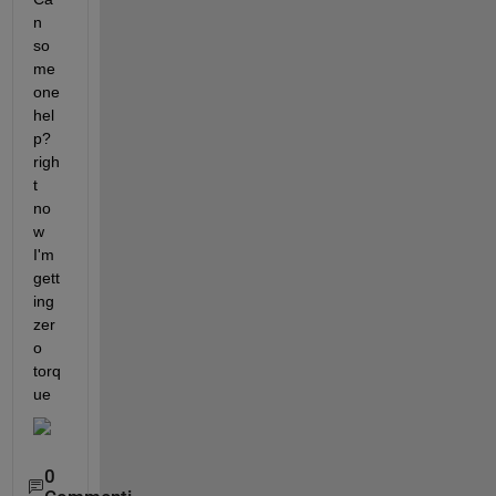
n 
so
me
one 
hel
p? 
righ
t 
no
w 
I'm 
gett
ing 
zer
o 
torq
ue
0