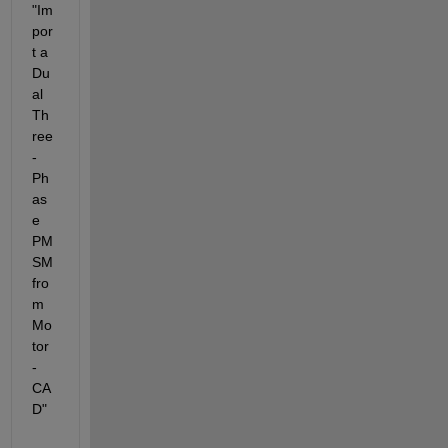
"Im
por
t a 
Du
al 
Th
ree
-
Ph
as
e 
PM
SM 
fro
m 
Mo
tor
-
CA
D"