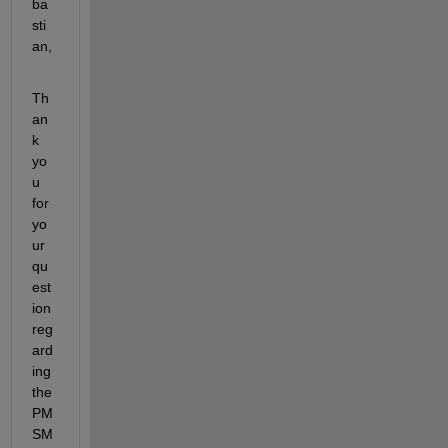
ba
sti
an,
Th
an
k 
yo
u 
for 
yo
ur 
qu
est
ion 
reg
ard
ing 
the 
PM
SM 