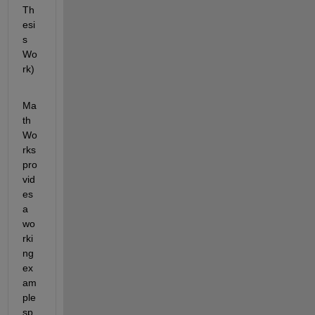
Th
esi
s 
Wo
rk)
Ma
th
Wo
rks 
pro
vid
es 
a 
wo
rki
ng 
ex
am
ple 
sp