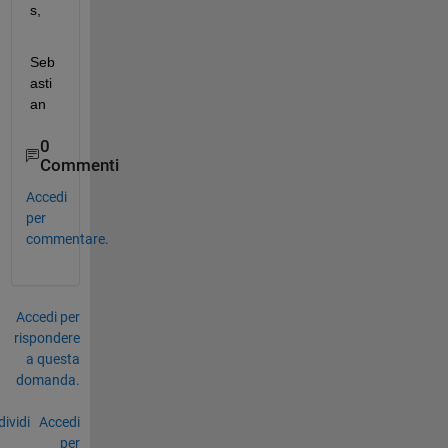
s,
Seb
asti
an
0
Commenti
Accedi
per
commentare.
Accedi per
rispondere
a questa
domanda.
ividi
Accedi
per