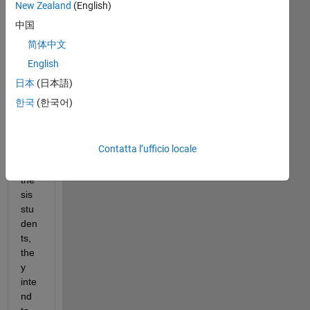
a 
New Zealand
(English)
Ph
中国
D 
简体中文
sup
ervi
English
sin
日本
(日本語)
g a 
한국
(한국어)
cou
ple 
of 
Contatta l’ufficio locale
ma
ster 
the
sis 
stu
den
ts, 
the
y 
inte
nd 