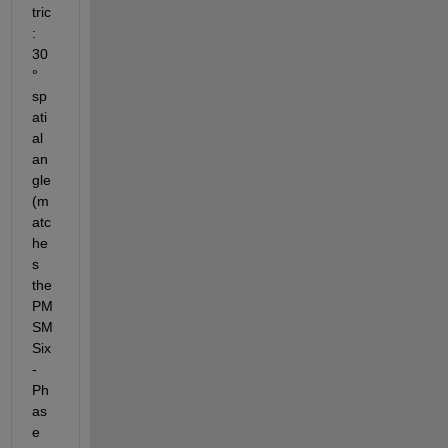
tric
: 
30
° 
sp
ati
al 
an
gle 
(m
atc
he
s 
the 
PM
SM 
Six
-
Ph
as
e 