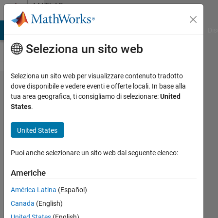
Vai al contenuto
MATLAB
Answers
ATLAB Answers
File Exchange
Cody
AI Chat Playground
Dis
Seleziona un sito web
Seleziona un sito web per visualizzare contenuto tradotto
6-phase
dove disponibile e vedere eventi e offerte locali. In base alla
tua area geografica, ti consigliamo di selezionare:
United
IPMSM with
States
.
arbitrary
spatial
United States
displacement
Puoi anche selezionare un sito web dal seguente elenco:
Sebastian
Americhe
11 Feb
América Latina
(Español)
2026
Canada
(English)
1
Risposta
United States
(English)