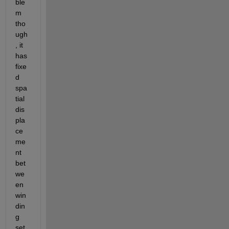
ble
m 
tho
ugh
, it 
has 
fixe
d 
spa
tial 
dis
pla
ce
me
nt 
bet
we
en 
win
din
g 
set