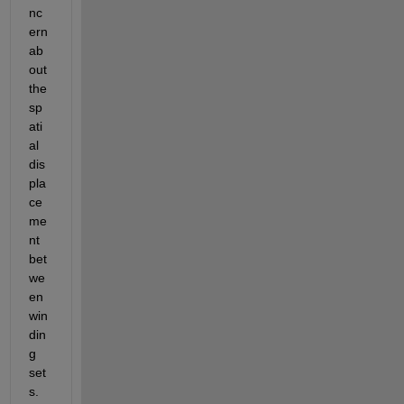
nc
ern 
ab
out 
the 
sp
ati
al 
dis
pla
ce
me
nt 
bet
we
en 
win
din
g 
set
s.