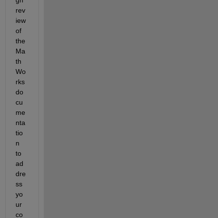
rev
iew 
of 
the 
Ma
th
Wo
rks 
do
cu
me
nta
tio
n 
to 
ad
dre
ss 
yo
ur 
co