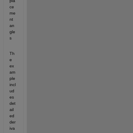
pla
ce
me
nt 
an
gle
s
Th
e 
ex
am
ple 
incl
ud
es 
det
ail
ed 
der
iva