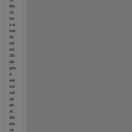
blo
ck 
ha
s a 
har
dc
od
ed 
30-
de
gre
e 
ele
ctri
cal 
sp
ati
al 
dis
pla
ce