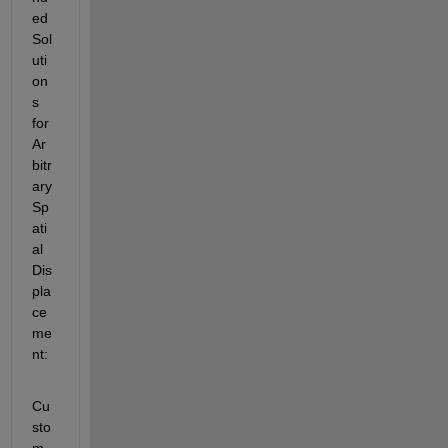
ed 
Sol
uti
on
s 
for 
Ar
bitr
ary 
Sp
ati
al 
Dis
pla
ce
me
nt:
Cu
sto
m 