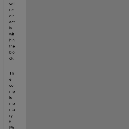
val
ue 
dir
ect
ly 
wit
hin 
the 
blo
ck.
Th
e 
co
mp
le
me
nta
ry 
6-
Ph