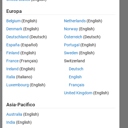
Europa
Aggiornato
13 Feb
Belgium
(English)
Netherlands
(English)
2026
Denmark
(English)
Norway
(English)
14
Visualizzazioni
Deutschland
(Deutsch)
Österreich
(Deutsch)
(30 giorni)
España
(Español)
Portugal
(English)
Finland
(English)
Sweden
(English)
France
(Français)
Switzerland
Ireland
(English)
Deutsch
Italia
(Italiano)
English
Luxembourg
(English)
Français
United Kingdom
(English)
Asia-Pacifico
Hell
Australia
(English)
o,
India
(English)
I'm 