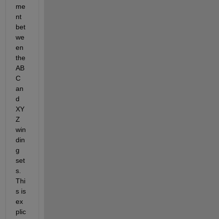
me
nt 
bet
we
en 
the 
AB
C 
an
d 
XY
Z 
win
din
g 
set
s. 
Thi
s is 
ex
plic