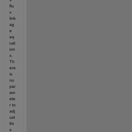
flu
x 
link
ag
e 
eq
uat
ion
s. 
Th
ere 
is 
no 
par
am
ete
r to 
adj
ust 
thi
s 