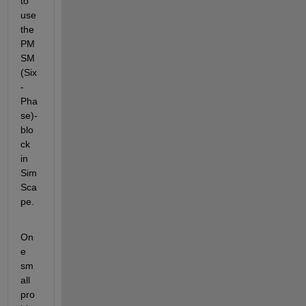
to 
use 
the 
PM
SM 
(Six
-
Pha
se)-
blo
ck 
in 
Sim
Sca
pe.
On
e 
sm
all 
pro