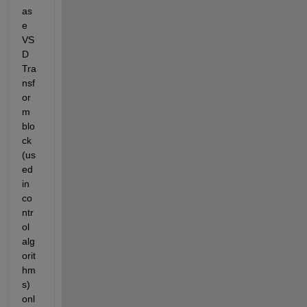
as
e 
VS
D 
Tra
nsf
or
m 
blo
ck 
(us
ed 
in 
co
ntr
ol 
alg
orit
hm
s) 
onl