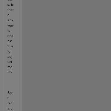
s, is 
ther
e 
any 
way 
to 
ena
ble 
this 
for 
adj
ust
me
nt?
Bes
t 
reg
ard