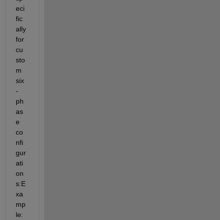
eci
fic
ally 
for 
cu
sto
m 
six
-
ph
as
e 
co
nfi
gur
ati
on
s:E
xa
mp
le: 