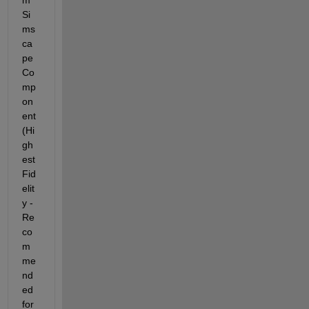
Si
ms
ca
pe 
Co
mp
on
ent 
(Hi
gh
est 
Fid
elit
y - 
Re
co
m
me
nd
ed 
for 