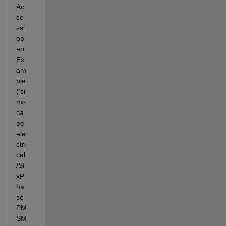
Ac
ce
ss: 
op
en
Ex
am
ple
('si
ms
ca
pe
ele
ctri
cal
/Si
xP
ha
se
PM
SM