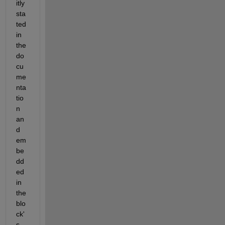
itly 
sta
ted 
in 
the 
do
cu
me
nta
tio
n 
an
d 
em
be
dd
ed 
in 
the 
blo
ck'
s 