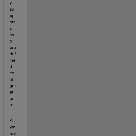
y 
su
pp
ort
s 
tw
o 
pre
def
ine
d 
co
nfi
gur
ati
on
s:
As
ym
me