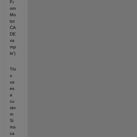
Fr
om
Mo
tor
CA
DE
xa
mp
le')
Thi
s 
us
es 
a 
cu
sto
m 
Si
ms
ca