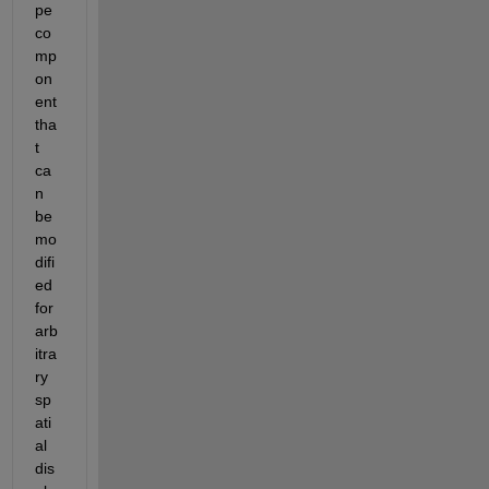
pe 
co
mp
on
ent 
tha
t 
ca
n 
be 
mo
difi
ed 
for 
arb
itra
ry 
sp
ati
al 
dis