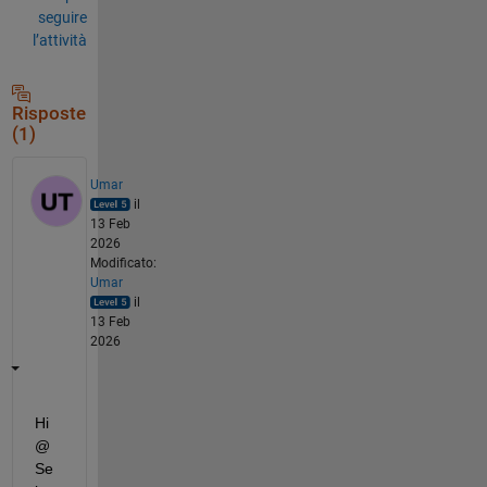
seguire
l’attività
Risposte
(1)
Umar
il
13 Feb
2026
Modificato:
Umar
il
13 Feb
2026
Hi 
@
Se