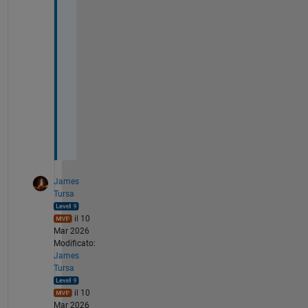
l
y 
a
t 
a 
l
o
s
s
.
James
Tursa
il 10
Mar 2026
Modificato:
James
Tursa
il 10
Mar 2026