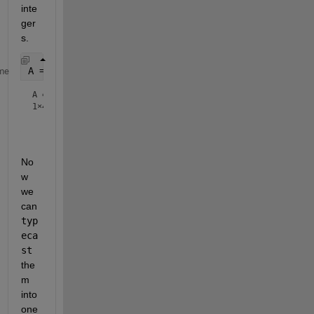
inte
ger
s.
A = randi([intmin(
'uint16'
), intmax(
'uint16'
)], 1, 
me
A =
1×4
No
w 
we 
can 
typ
eca
st
the
m 
into 
one 