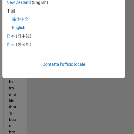
commenti
New Zealand
(English)
meno
中国
recenti
简体中文
English
日本
(日本語)
I 
hav
한국
(한국어)
e to 
rea
d in 
Contatta l’ufficio locale
a 
dou
ble 
fro
m a 
file 
that
's 
bee
n 
bro