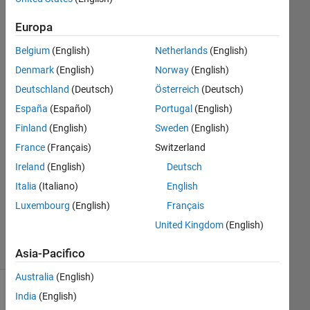
Europa
Anthony
10 Mar
Belgium
(English)
Netherlands
(English)
2026
Denmark
(English)
Norway
(English)
3
Deutschland
(Deutsch)
Österreich
(Deutsch)
Risposte
España
(Español)
Portugal
(English)
Risposta
Finland
(English)
Sweden
(English)
accettata
France
(Français)
Switzerland
Ireland
(English)
Deutsch
Aggiornato
Italia
(Italiano)
English
11 Mar
2026
Luxembourg
(English)
Français
37
United Kingdom
(English)
Visualizzazioni
(30 giorni)
Asia-Pacifico
Australia
(English)
India
(English)
Mostra