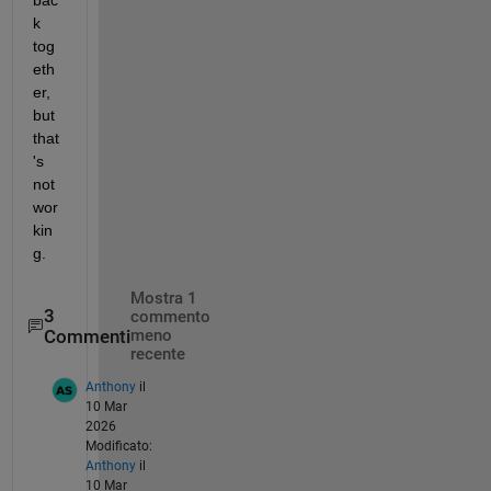
bac
k 
tog
eth
er, 
but 
that
's 
not 
wor
kin
g.
Mostra 1
3
commento
Commenti
meno
recente
Anthony
il
10 Mar
2026
Modificato:
Anthony
il
10 Mar