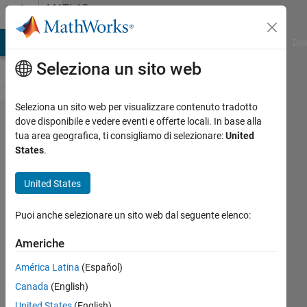
Vai al contenuto
MATLAB
Answers
ATLAB Answers
File Exchange
Cody
AI Chat Playground
Dis
Seleziona un sito web
Seleziona un sito web per visualizzare contenuto tradotto
fread
dove disponibile e vedere eventi e offerte locali. In base alla
tua area geografica, ti consigliamo di selezionare:
United
a
States
.
double
that's
United States
been
Puoi anche selezionare un sito web dal seguente elenco:
broken
up into
Americhe
four
América Latina
(Español)
16 bit
Canada
(English)
words
United States
(English)