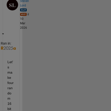
Steven
Lord
il
10
Mar
2026
Ran in:
Let'
s 
ma
ke 
four 
ran
do
m 
16 
bit 