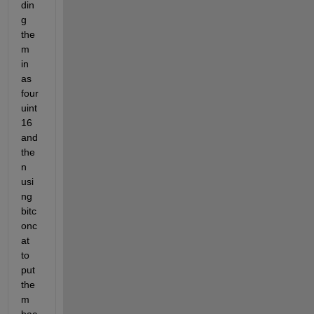
din
g 
the
m 
in 
as 
four 
uint
16 
and 
the
n 
usi
ng 
bitc
onc
at 
to 
put 
the
m 