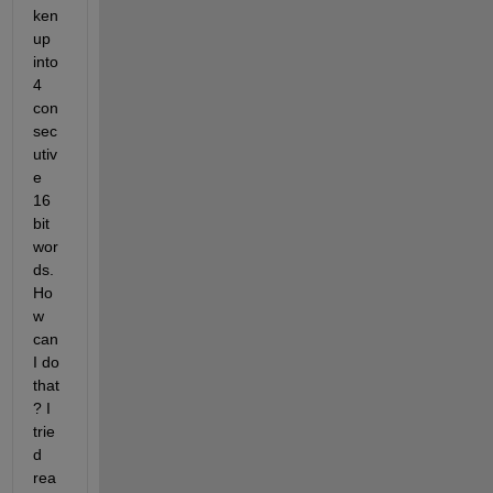
ken 
up 
into 
4 
con
sec
utiv
e 
16 
bit 
wor
ds. 
Ho
w 
can 
I do 
that
? I 
trie
d 
rea