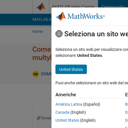
Vai al contenuto
MATLAB Help Center
Community
MATLAB Answers
File Exchange
Cody
AI Cha
Home
Poni una domanda
Risposta
Nav
Seleziona un sito w
Come collegare solidworks 2
Seleziona un sito web per visualizzare con
selezionare:
United States
.
multybody?
United States
Aggi
DOMENICO
31 Mar 2026
1 Risposta
Puoi anche selezionare un sito web dal s
Americhe
E
América Latina
(Español)
B
Canada
(English)
D
Screenshot 2026-03-31 144402.png
United States
(English)
D