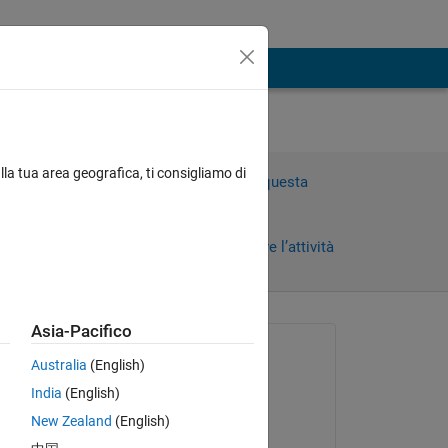
lla tua area geografica, ti consigliamo di
Accedi per rispondere a questa
domanda.
Condividi
Accedi per seguire l’attività
Asia-Pacifico
Richiesto:
Australia
(English)
DOMENICO
India
(English)
il 31 Mar 2026
New Zealand
(English)
Risposto: