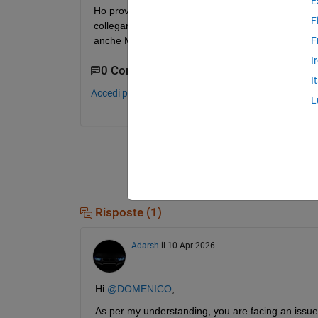
E
Ho provato a installare, su Mathlab r2025b, Simsca
F
collegarlo a Solidworks 2022 mi risulta che il plug
anche Mathlab stesso.
F
I
0 Commenti
I
Accedi per commentare.
L
Risposte (1)
Adarsh
il 10 Apr 2026
Hi 
@DOMENICO
,
As per my understanding, you are facing an issu