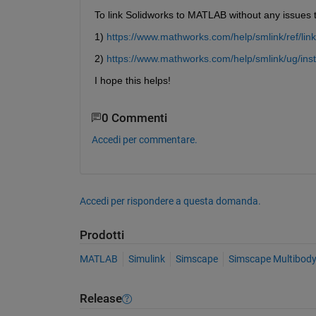
To link Solidworks to MATLAB without any issues t
1) 
https://www.mathworks.com/help/smlink/ref/lin
2) 
https://www.mathworks.com/help/smlink/ug/inst
I hope this helps!
0 Commenti
Accedi per commentare.
Accedi per rispondere a questa domanda.
Prodotti
MATLAB
Simulink
Simscape
Simscape Multibod
Release