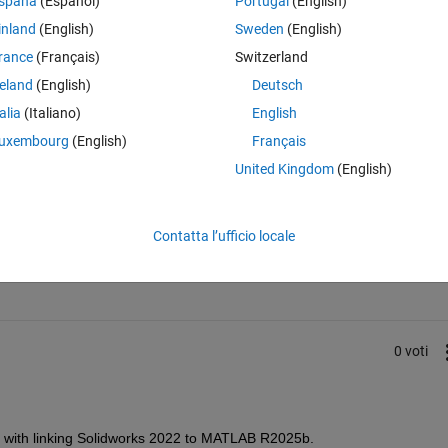
spaña
(Español)
Portugal
(English)
pe Multybody. Nonostante risulti correttamente installlato, quando tento
inland
(English)
Sweden
(English)
in non sia installato. Ho già provato a reinstallare Simscape multybody e
rance
(Français)
Switzerland
reland
(English)
Deutsch
talia
(Italiano)
English
uxembourg
(English)
Français
United Kingdom
(English)
Accedi per rispondere a questa 
Contatta l’ufficio locale
Condividi
Accedi per seguire l
0 voti
e with linking Solidworks 2022 to MATLAB R2025b.