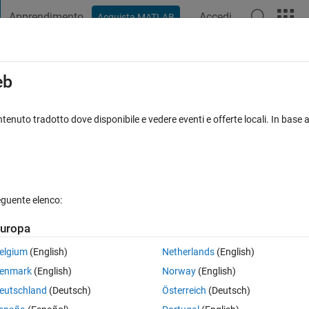
Apprendimento
Accedi
Acquista MATLAB
t Playground
Discussioni
Concorsi
Blog
Pubblica
Altro
iga
FAQ su MATLAB
Altro
eb
022 a matlab 2025b traminte simscape
tenuto tradotto dove disponibile e vedere eventi e offerte locali. In base a
ornato 10 Apr 2026
6 Visualizzazioni (30 giorni)
eguente elenco:
uropa
elgium
(English)
Netherlands
(English)
0 voti
enmark
(English)
Norway
(English)
eutschland
(Deutsch)
Österreich
(Deutsch)