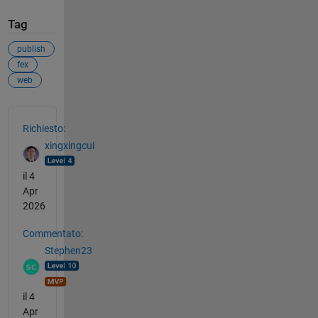
Tag
publish
fex
web
Vedere anche
Richiesto:
xingxingcui
il 4
Apr
2026
Commentato:
Stephen23
il 4
Apr