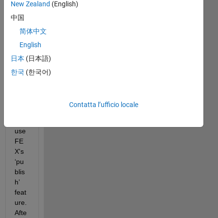
New Zealand
(English)
mo
中国
nth
s at 
简体中文
any 
English
tim
日本
(日本語)
e I 
hav
한국
(한국어)
en't 
bee
n 
Contatta l’ufficio locale
abl
e to 
use 
FE
X's 
‘pu
blis
h’ 
feat
ure. 
Afte