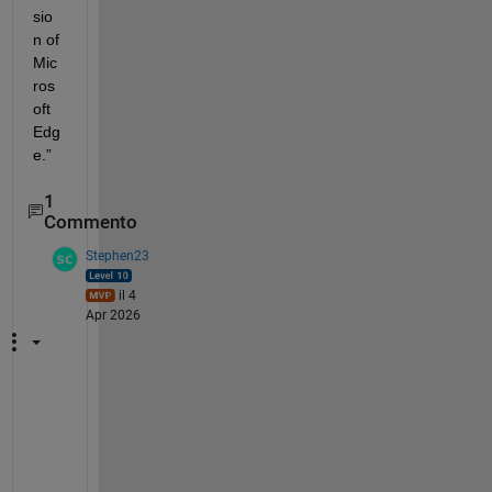
sio
n of 
Mic
ros
oft 
Edg
e.”
1
Commento
Stephen23
il 4
Apr 2026
I
t 
h
a