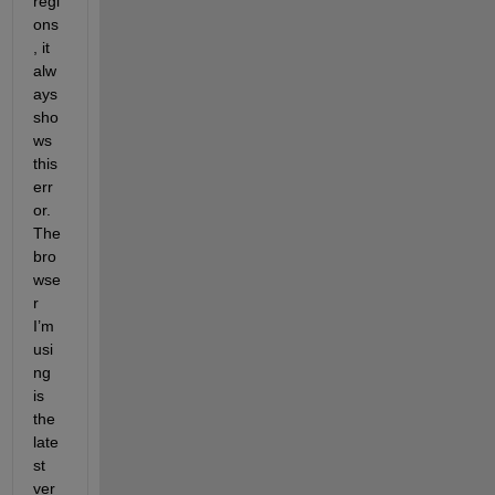
regi
ons
, it 
alw
ays 
sho
ws 
this 
err
or. 
The 
bro
wse
r 
I’m 
usi
ng 
is 
the 
late
st 
ver