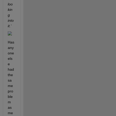
loo
kin
g 
into 
it.’ 
Has 
any
one 
els
e 
had 
the 
sa
me 
pro
ble
m 
as 
me