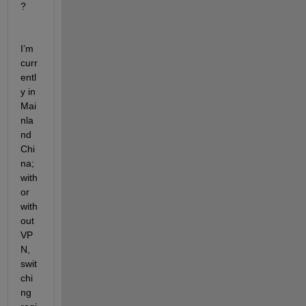
?
I’m 
curr
entl
y in 
Mai
nla
nd 
Chi
na; 
with 
or 
with
out 
VP
N, 
swit
chi
ng 