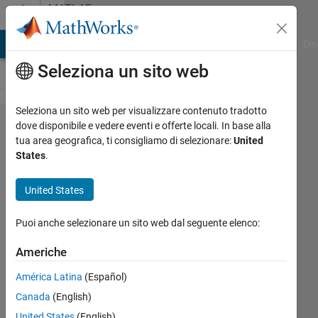
Vai al contenuto
MATLAB
Answers
ATLAB Answers
File Exchange
Cody
AI Chat Playground
Dis
Seleziona un sito web
Seleziona un sito web per visualizzare contenuto tradotto
File
dove disponibile e vedere eventi e offerte locali. In base alla
tua area geografica, ti consigliamo di selezionare:
United
Exchange
States
.
can't use the
publish
United States
functionality?
Puoi anche selezionare un sito web dal seguente elenco:
xingxingcui
Americhe
América Latina
(Español)
4 Apr
2026
Canada
(English)
0
United States
(English)