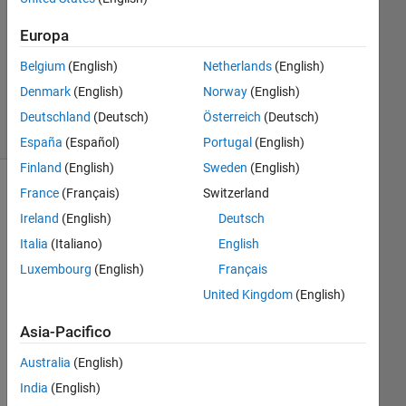
Risposte
Europa
Aggiornato
Belgium
(English)
Netherlands
(English)
4 Apr 2026
Denmark
(English)
Norway
(English)
23
Visualizzazioni
Deutschland
(Deutsch)
Österreich
(Deutsch)
(30 giorni)
España
(Español)
Portugal
(English)
Finland
(English)
Sweden
(English)
France
(Français)
Switzerland
Ireland
(English)
Deutsch
Italia
(Italiano)
English
Luxembourg
(English)
Français
United Kingdom
(English)
For 
Asia-Pacifico
the 
Australia
(English)
pas
t 
India
(English)
two 