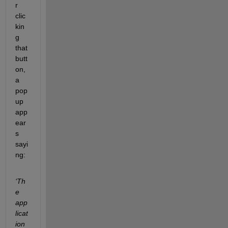
r 
clic
kin
g 
that 
butt
on, 
a 
pop
up 
app
ear
s 
sayi
ng: 
‘Th
e 
app
licat
ion 