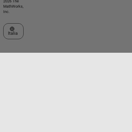
2026 The
MathWorks,
Inc.
Seleziona un sito web
Italia