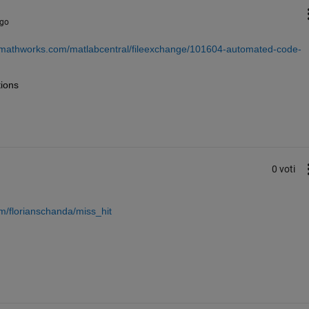
Ago
.mathworks.com/matlabcentral/fileexchange/101604-automated-code-
tions
0 voti
om/florianschanda/miss_hit