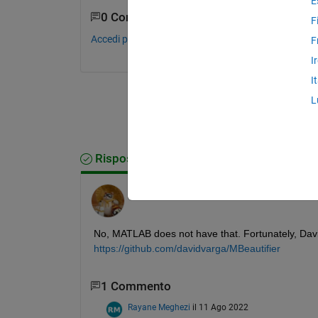
E
0 Commenti
F
Accedi per commentare.
F
I
I
L
Risposta accettata
Walter Roberson
il 11 Giu 2016
No, MATLAB does not have that. Fortunately, Davi
https://github.com/davidvarga/MBeautifier
1 Commento
Rayane Meghezi
il 11 Ago 2022