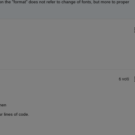
on the "format" does not refer to change of fonts, but more to proper 
6 voti
then
ur lines of code.