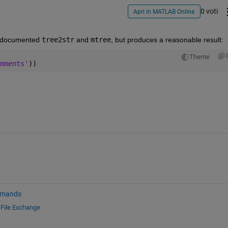
0 voti
Apri in MATLAB Online
ndocumented 
tree2str
 and 
mtree
, but produces a reasonable result:
Theme
mments'
))
mmands
e
File Exchange