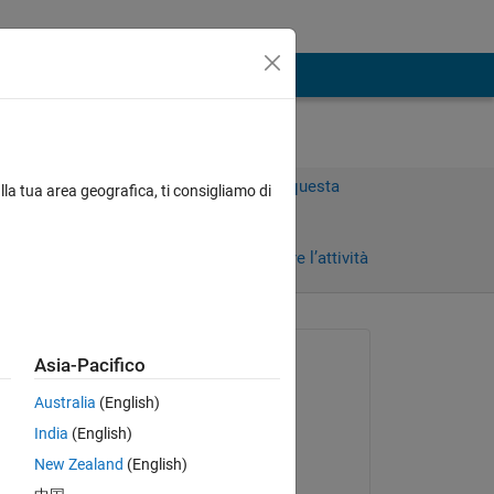
Accedi per rispondere a questa
lla tua area geografica, ti consigliamo di
domanda.
 giorni)
Condividi
Accedi per seguire l’attività
Richiesto:
Asia-Pacifico
zzzhhh
Australia
(English)
il 10 Giu 2016
India
(English)
Risposto:
New Zealand
(English)
Julian Hapke