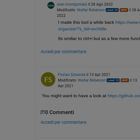
oren montgomery
il 28 Ago 2022
Modificato:
Walter Roberson
il 28 
2022
I made this tool a while back 
https://www
organizer?s_tid=srchtitle
Its smiliar to ctrl+i but as a few more func
Accedi per commentare.
Florian Schanda
il 13 Apr 2021
Modificato:
Walter Roberson
il 13
Apr 2021
You might want to have a look at 
https://github.c
0 Commenti
Accedi per commentare.