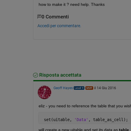
how to make it ? need help. Thanks
0 Commenti
Accedi per commentare.
Risposta accettata
Geoff Hayes
il 14 Giu 2016
eliz - you need to reference the table that you w
 set(uitable, 
'Data'
, table_as_cell);
will create a new uitable and set its data as
table