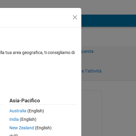
Accedi per rispondere a questa
lla tua area geografica, ti consigliamo di
domanda.
rni)
Condividi
Accedi per seguire l’attività
Richiesto:
Asia-Pacifico
ElizabethR
Australia
(English)
il 14 Giu 2016
India
(English)
ke 
Commentato:
New Zealand
(English)
ElizabethR