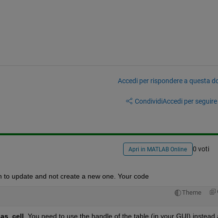
Accedi per rispondere a questa 
Condividi
Accedi per seguire l
0 voti
Apri in MATLAB Online
ish to update and not create a new one. Your code
Theme
_as_cell
. You need to use the handle of the table (in your GUI) instead