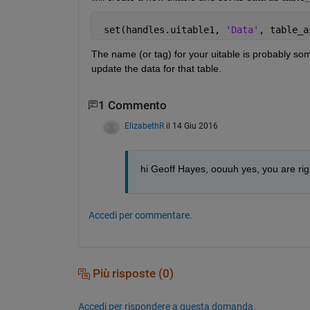
 set(handles.uitable1, 
'Data'
, table_a
The name (or tag) for your uitable is probably som
update the data for that table.
1 Commento
ElizabethR
il 14 Giu 2016
hi Geoff Hayes, oouuh yes, you are ri
Accedi per commentare.
Più risposte (0)
Accedi per rispondere a questa domanda.