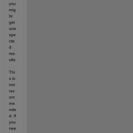
you 
mig
ht 
get 
une
xpe
cte
d 
res
ults
. 
Thi
s is 
not 
rec
om
me
nde
d. If 
you 
nee