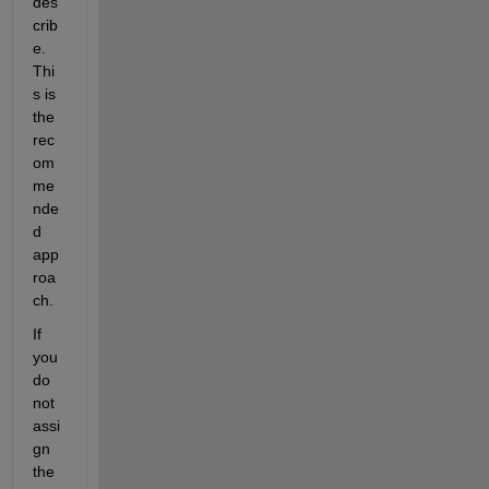
des
crib
e. 
Thi
s is 
the 
rec
om
me
nde
d 
app
roa
ch.
If 
you 
do 
not 
assi
gn 
the 