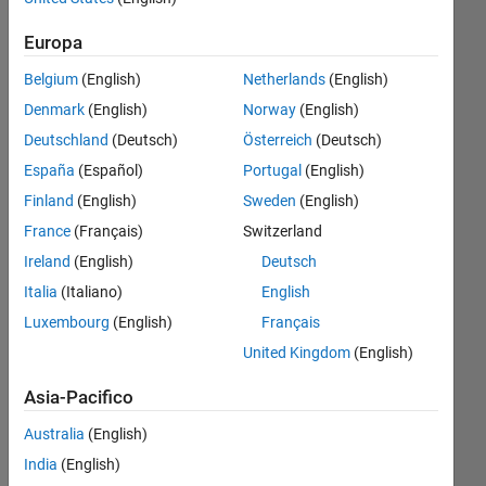
the
Europa
Function
Belgium
(English)
Netherlands
(English)
uiopen?
Denmark
(English)
Norway
(English)
Deutschland
(Deutsch)
Österreich
(Deutsch)
Rightia
España
(Español)
Portugal
(English)
Rollmann
Finland
(English)
Sweden
(English)
7 Mar
France
(Français)
Switzerland
2017
Ireland
(English)
Deutsch
1
Risposta
Italia
(Italiano)
English
Luxembourg
(English)
Français
Risposta
United Kingdom
(English)
accettata
Asia-Pacifico
Aggiornato
Australia
(English)
7 Mar 2017
14
India
(English)
Visualizzazioni