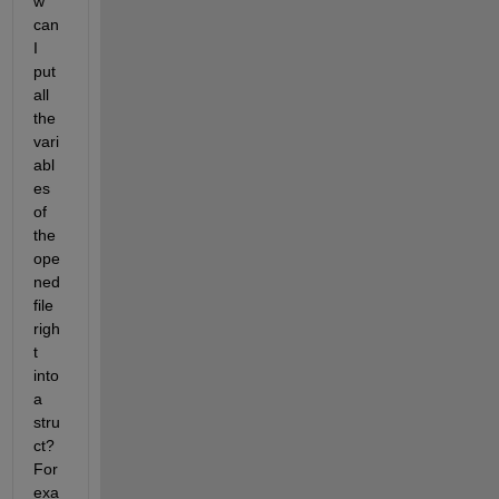
w 
can 
I 
put 
all 
the 
vari
abl
es 
of 
the 
ope
ned 
file 
righ
t 
into 
a 
stru
ct? 
For 
exa