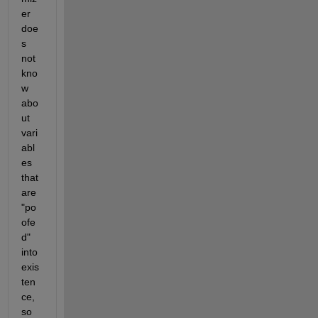
er 
doe
s 
not 
kno
w 
abo
ut 
vari
abl
es 
that 
are 
"po
ofe
d" 
into 
exis
ten
ce, 
so 