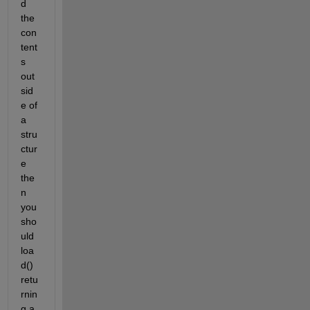
d 
the 
con
tent
s 
out
sid
e of 
a 
stru
ctur
e 
the
n 
you 
sho
uld 
loa
d() 
retu
rnin
g a 