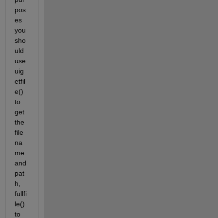
pos
es 
you 
sho
uld 
use 
uig
etfil
e() 
to 
get 
the 
file 
na
me 
and 
pat
h, 
fullfi
le() 
to 