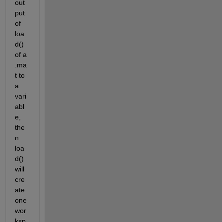
out
put 
of 
loa
d() 
of a 
.ma
t to 
a 
vari
abl
e, 
the
n 
loa
d() 
will 
cre
ate 
one 
wor
ksp