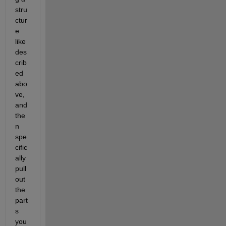
stru
ctur
e 
like 
des
crib
ed 
abo
ve, 
and 
the
n 
spe
cific
ally 
pull 
out 
the 
part
s 
you 