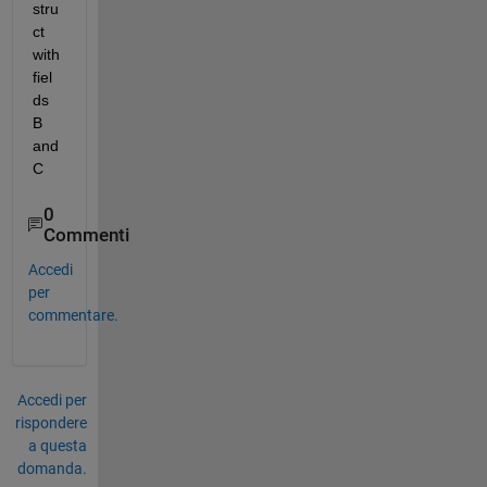
stru
ct 
with 
fiel
ds 
B 
and 
C
0
Commenti
Accedi
per
commentare.
Accedi per
rispondere
a questa
domanda.