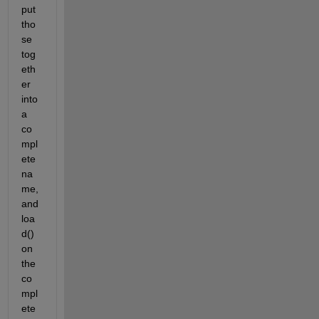
put 
tho
se 
tog
eth
er 
into 
a 
co
mpl
ete 
na
me, 
and 
loa
d() 
on 
the 
co
mpl
ete 