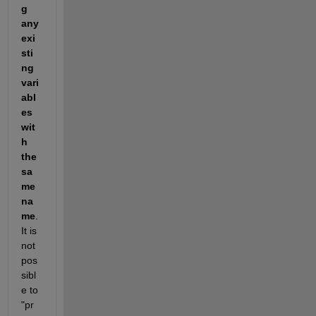
g 
any 
exi
sti
ng 
vari
abl
es 
wit
h 
the 
sa
me 
na
me
. 
It is 
not 
pos
sibl
e to 
"pr