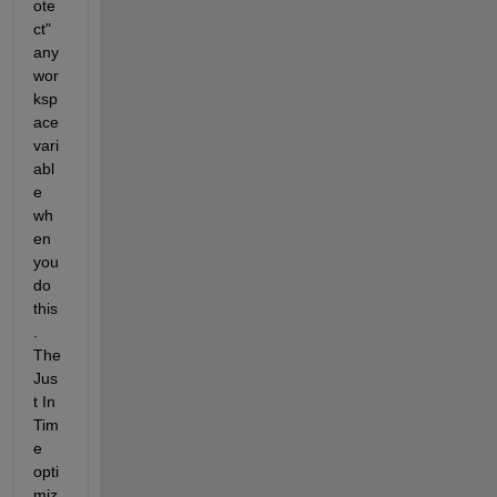
ote
ct" 
any 
wor
ksp
ace 
vari
abl
e 
wh
en 
you 
do 
this
. 
The 
Jus
t In 
Tim
e 
opti
miz