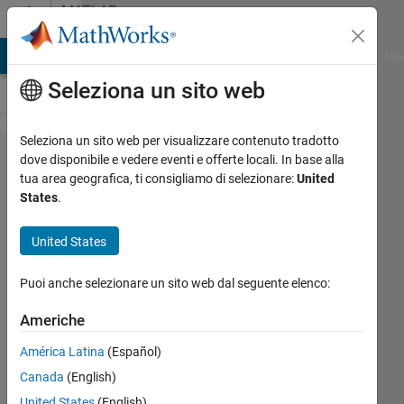
Vai al contenuto
MATLAB
Answers
ATLAB Answers
File Exchange
Cody
AI Chat Playground
Dis
Seleziona un sito web
Seleziona un sito web per visualizzare contenuto tradotto
How to
dove disponibile e vedere eventi e offerte locali. In base alla
tua area geografica, ti consigliamo di selezionare:
United
Get the
States
.
File
Name
United States
and
Puoi anche selezionare un sito web dal seguente elenco:
Store a
File into
Americhe
a Struct
América Latina
(Español)
While
Canada
(English)
Using
United States
(English)