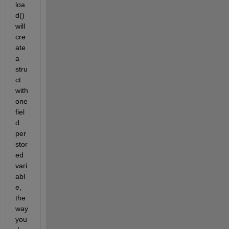
loa
d() 
will 
cre
ate 
a 
stru
ct 
with 
one 
fiel
d 
per 
stor
ed 
vari
abl
e, 
the 
way 
you 