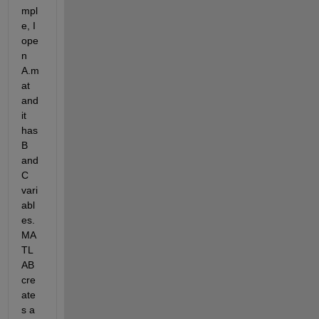
mpl
e, I 
ope
n 
A.m
at 
and 
it 
has 
B 
and 
C 
vari
abl
es. 
MA
TL
AB 
cre
ate
s a 