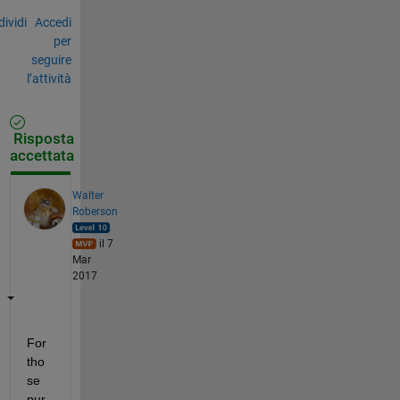
ividi
Accedi
per
seguire
l’attività
Risposta
accettata
Walter
Roberson
il 7
Mar
2017
For 
tho
se 
pur