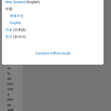
New Zealand
(English)
(30 giorni)
中国
简体中文
English
日本
(日本語)
한국
(한국어)
Contatta l’ufficio locale
I 
wa
nt 
to 
do 
two 
extr
a 
thin
gs 
whil