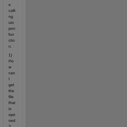
e 
calli
ng 
uio
pen 
fun
ctio
n.
1) 
Ho
w 
can 
I 
get 
the 
file 
that 
is 
ope
ned
? 