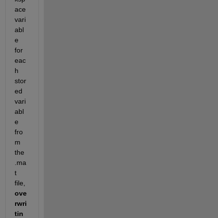
ace 
vari
abl
e 
for 
eac
h 
stor
ed 
vari
abl
e 
fro
m 
the 
.ma
t 
file,
ove
rwri
tin