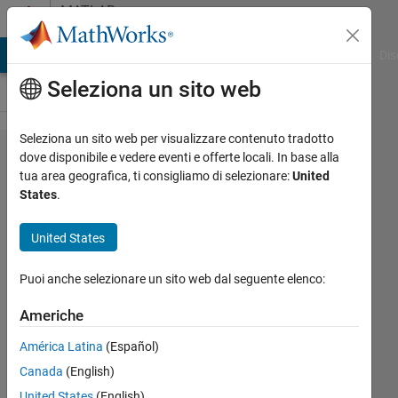
Vai al contenuto
MATLAB
Answers
ATLAB Answers
File Exchange
Cody
AI Chat Playground
Dis
Seleziona un sito web
Seleziona un sito web per visualizzare contenuto tradotto
How
dove disponibile e vedere eventi e offerte locali. In base alla
tua area geografica, ti consigliamo di selezionare:
United
Does
States
.
This
Short
United States
Code
Puoi anche selezionare un sito web dal seguente elenco:
Work?
Americhe
Rightia
América Latina
(Español)
Rollmann
Canada
(English)
United States
(English)
11 Mar