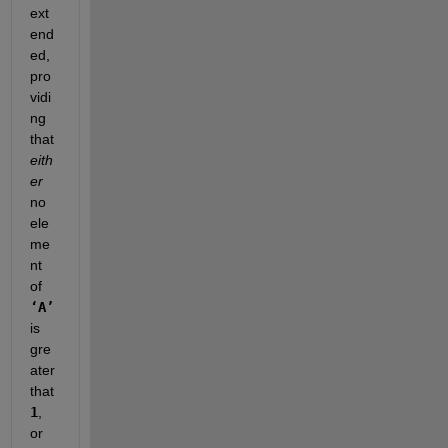
ext
end
ed, 
pro
vidi
ng 
that
eith
er
no 
ele
me
nt 
of
‘A’
is 
gre
ater 
that
1
, 
or 