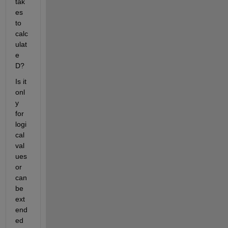
tak
es 
to 
calc
ulat
e 
D?
Is it 
onl
y 
for 
logi
cal 
val
ues 
or 
can 
be 
ext
end
ed 