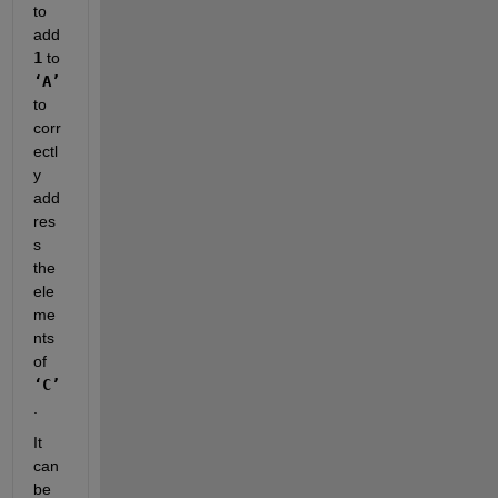
to 
add
1
 to
‘A’
to 
corr
ectl
y 
add
res
s 
the 
ele
me
nts 
of
‘C’
.
It 
can 
be 