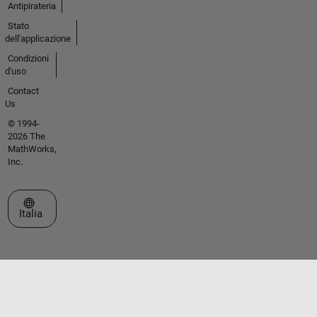
Antipirateria
Stato
dell'applicazione
Condizioni
d'uso
Contact
Us
© 1994-
2026 The
MathWorks,
Inc.
Seleziona un sito web
Italia