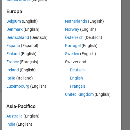
2017
Europa
1
Risposta
Belgium
(English)
Netherlands
(English)
Denmark
(English)
Norway
(English)
Risposta
Deutschland
(Deutsch)
Österreich
(Deutsch)
accettata
España
(Español)
Portugal
(English)
Aggiornato
Finland
(English)
Sweden
(English)
12 Mar
France
(Français)
Switzerland
2017
Ireland
(English)
Deutsch
4
Visualizzazioni
Italia
(Italiano)
English
(30 giorni)
Luxembourg
(English)
Français
United Kingdom
(English)
Asia-Pacifico
Australia
(English)
India
(English)