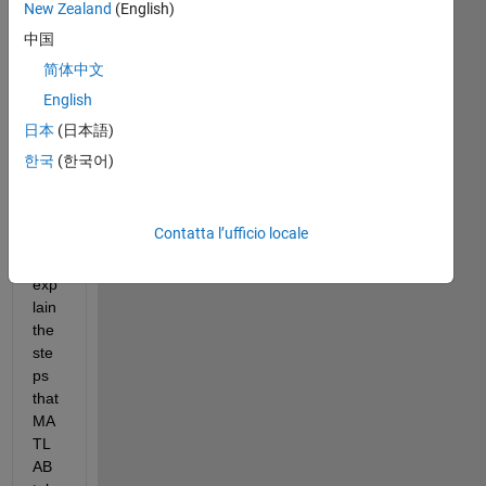
New Zealand
(English)
中国
简体中文
Ho
English
w is 
D 
日本
(日本語)
calc
한국
(한국어)
ulat
ed? 
Co
Contatta l’ufficio locale
uld 
you 
exp
lain 
the 
ste
ps 
that 
MA
TL
AB 