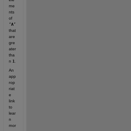
me
nts 
of
‘A’
that 
are 
gre
ater 
tha
n
1
.
An 
app
rop
riat
e 
link 
to 
lear
n 
mor