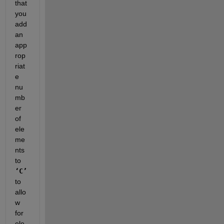
that 
you 
add 
an 
app
rop
riat
e 
nu
mb
er 
of 
ele
me
nts 
to
‘C’
to 
allo
w 
for 
ele