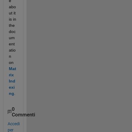
e 
abo
ut it 
is in 
the 
doc
um
ent
atio
n 
on
Mat
rix 
Ind
exi
ng
.
0
Commenti
Accedi
per