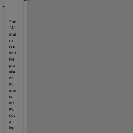
The
‘A’
mat
rix 
is a 
dou
ble 
pre
cisi
on 
nu
mer
ic 
arr
ay, 
not 
a 
logi