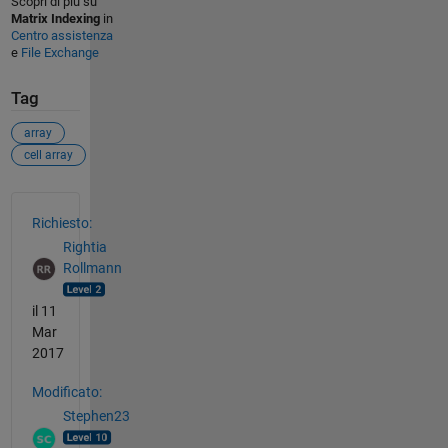
Scopri di più su
Matrix Indexing
in
Centro assistenza
e
File Exchange
Tag
array
cell array
Vedere anche
Richiesto:
Rightia
Rollmann
il 11
Mar
2017
Modificato:
Stephen23