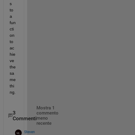
s 
to 
a 
fun
cti
on 
to 
ac
hie
ve 
the 
sa
me 
thi
ng.
Mostra 1
3
commento
Commenti
meno
recente
Steven