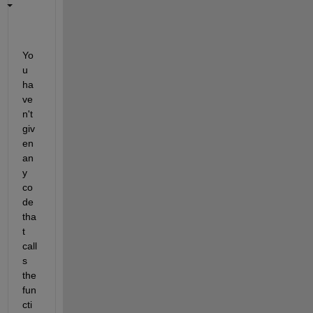
Yo
u 
ha
ve
n't 
giv
en 
an
y 
co
de 
tha
t 
call
s 
the 
fun
cti