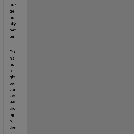
are 
ge
ner
ally 
bet
ter.
Do
n't 
us
e 
glo
bal 
var
iab
les 
tho
ug
h, 
the
y 