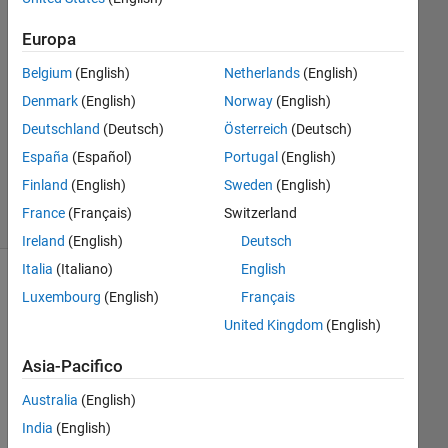
2017
Europa
1
Risposta
Belgium
(English)
Netherlands
(English)
Denmark
(English)
Norway
(English)
Aggiornato
Deutschland
(Deutsch)
Österreich
(Deutsch)
15 Mar
2017
España
(Español)
Portugal
(English)
37
Finland
(English)
Sweden
(English)
Visualizzazioni
France
(Français)
Switzerland
(30 giorni)
Ireland
(English)
Deutsch
Italia
(Italiano)
English
Mostra
Luxembourg
(English)
Français
commenti
United Kingdom
(English)
meno
recenti
Asia-Pacifico
Australia
(English)
India
(English)