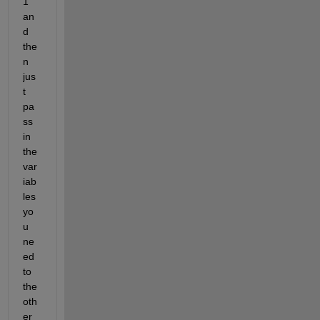
1 
an
d 
the
n 
jus
t 
pa
ss 
in 
the 
var
iab
les 
yo
u 
ne
ed 
to 
the 
oth
er 