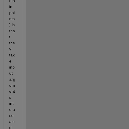
ma
in 
poi
nts
) is 
tha
t 
the
y 
tak
e 
inp
ut 
arg
um
ent
s 
int
o a 
se
ale
d 