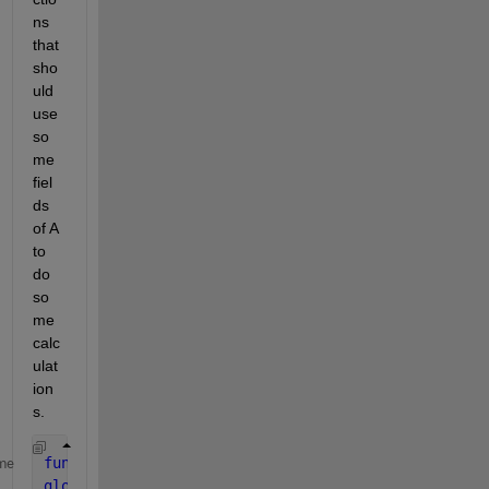
ns 
that 
sho
uld 
use 
so
me 
fiel
ds 
of A 
to 
do 
so
me 
calc
ulat
ion
s.
function 
myfun1
me
global 
A