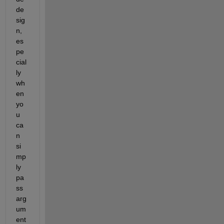
de
sig
n, 
es
pe
cial
ly 
wh
en 
yo
u 
ca
n 
si
mp
ly 
pa
ss 
arg
um
ent