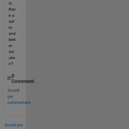
Is 
ther
e a 
saf
er 
and 
bett
er 
sol
utio
n?
0
Commenti
Accedi
per
commentare.
Accedi per