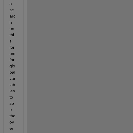
a 
se
arc
h 
on 
thi
s 
for
um 
for 
glo
bal 
var
iab
les 
to 
se
e 
the 
ov
er