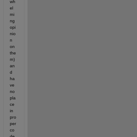
wh
el
mi
ng 
opi
nio
n 
on 
the
m) 
an
d 
ha
ve 
no 
pla
ce 
in 
pro
per 
co
de 