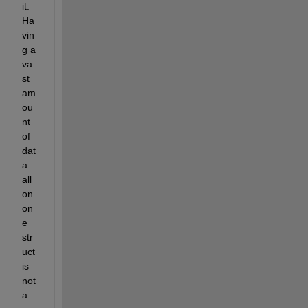
it. 
Ha
vin
g a 
va
st 
am
ou
nt 
of 
dat
a 
all 
on 
on
e 
str
uct 
is 
not 
a 