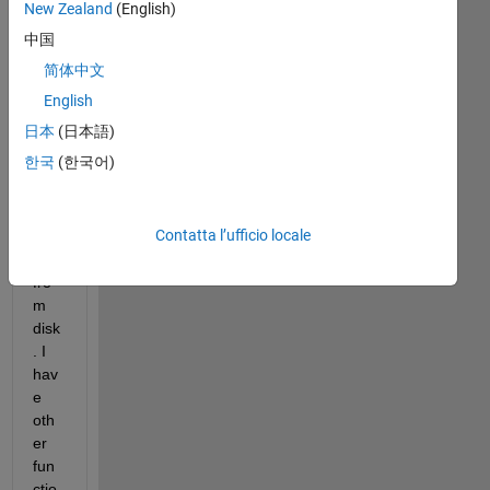
Ima
New Zealand
(English)
gin
中国
e I 
简体中文
hav
e 
English
myf
日本
(日本語)
un1 
한국
(한국어)
that 
loa
ds 
Contatta l’ufficio locale
stru
ct A 
fro
m 
disk
. I 
hav
e 
oth
er 
fun
ctio