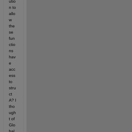
utio
n to 
allo
w 
the
se 
fun
ctio
ns 
hav
e 
acc
ess 
to 
stru
ct 
A? I 
tho
ugh
t of 
Glo
bal 