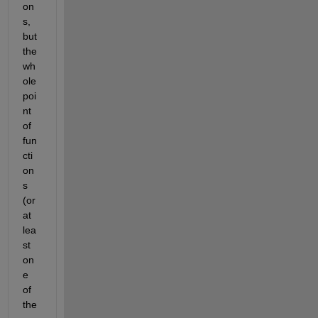
on
s, 
but 
the 
wh
ole 
poi
nt 
of 
fun
cti
on
s 
(or 
at 
lea
st 
on
e 
of 
the 