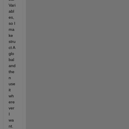
Vari
abl
es, 
so I 
ma
ke 
stru
ct A 
glo
bal 
and 
the
n 
use 
it 
wh
ere
ver 
I 
wa
nt. 