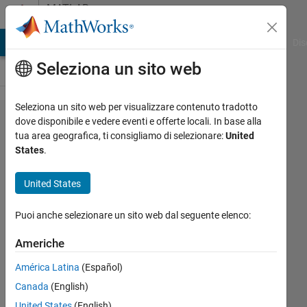
Vai al contenuto
MATLAB
Answers
ATLAB Answers
File Exchange
Cody
AI Chat Playground
Dis
Seleziona un sito web
Seleziona un sito web per visualizzare contenuto tradotto
How to
dove disponibile e vedere eventi e offerte locali. In base alla
tua area geografica, ti consigliamo di selezionare:
United
Share
States
.
Data
Between
United States
These
Puoi anche selezionare un sito web dal seguente elenco:
Functions?
Americhe
Rightia
América Latina
(Español)
Rollmann
Canada
(English)
United States
(English)
15 Mar