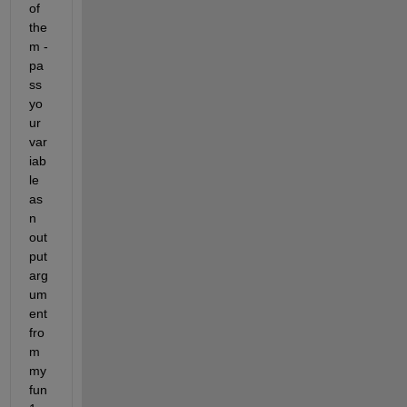
of 
the
m - 
pa
ss 
yo
ur 
var
iab
le 
as 
n 
out
put 
arg
um
ent 
fro
m 
my
fun