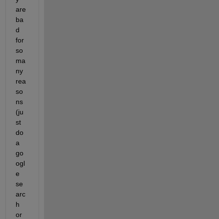
are 
ba
d 
for 
so 
ma
ny 
rea
so
ns 
(ju
st 
do 
a 
go
ogl
e 
se
arc
h 
or 