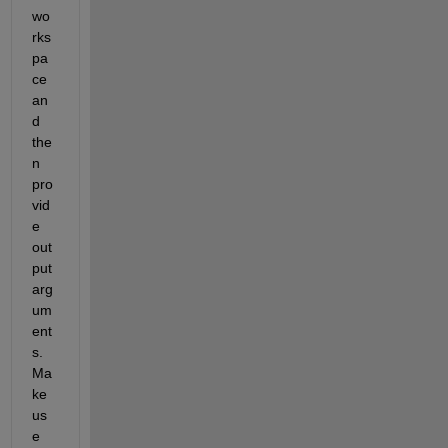
wo
rks
pa
ce 
an
d 
the
n 
pro
vid
e 
out
put 
arg
um
ent
s. 
Ma
ke 
us
e 