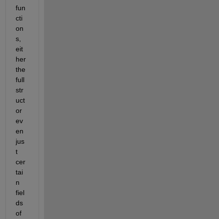
fun
cti
on
s, 
eit
her 
the 
full 
str
uct 
or 
ev
en 
jus
t 
cer
tai
n 
fiel
ds 
of 