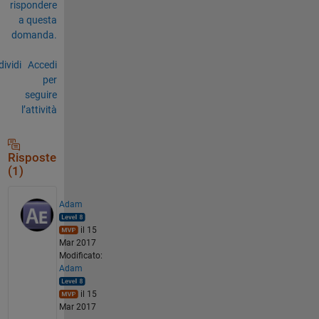
rispondere
a questa
domanda.
ividi
Accedi
per
seguire
l’attività
Risposte
(1)
Adam
il 15
Mar 2017
Modificato:
Adam
il 15
Mar 2017