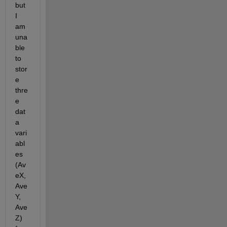
but 
I 
am 
una
ble 
to 
stor
e 
thre
e 
dat
a 
vari
abl
es 
(Av
eX, 
Ave
Y, 
Ave
Z) 