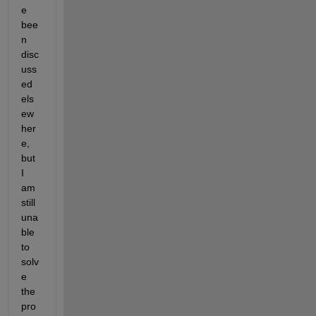
e 
bee
n 
disc
uss
ed 
els
ew
her
e, 
but 
I 
am 
still 
una
ble 
to 
solv
e 
the 
pro