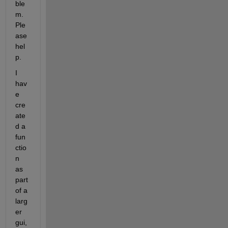
ble
m. 
Ple
ase 
hel
p.
I 
hav
e 
cre
ate
d a 
fun
ctio
n 
as 
part 
of a 
larg
er 
gui, 