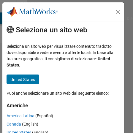
Vai al contenuto
MATLAB
Answers
ATLAB Answers
File Exchange
Cody
AI Chat Playground
Dis
Seleziona un sito web
Seleziona un sito web per visualizzare contenuto tradotto
unable
dove disponibile e vedere eventi e offerte locali. In base alla
tua area geografica, ti consigliamo di selezionare:
United
to store
States
.
variable
in
United States
Matlab
Puoi anche selezionare un sito web dal seguente elenco:
Gui
Americhe
JB
América Latina
(Español)
13 Set
Canada
(English)
2017
United States
(English)