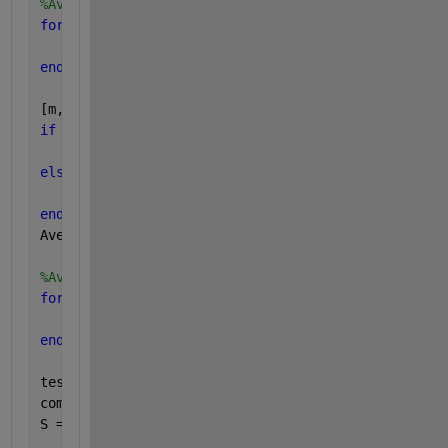
%Average y data
for 
k=1:length(row)
    DataY(:,k)=plotdata{row(k,1),col(k,1)}(:,4);
end
[m,n] = size(DataY)
if 
(n==1)
    AveY=DataY'
elseif 
(n>1)    
    AveY=mean(DataY');
end
AveY=AveY';
%Average X data
for 
kk=1:length(row)
    DataX(:,kk)=plotdata{row(kk,1),col(kk,1)}(:,1);
end
test=DataX(:,1);
comp=any(bsxfun(@minus,DataX,test),1)
S = sum(comp)
if 
(S > 0)