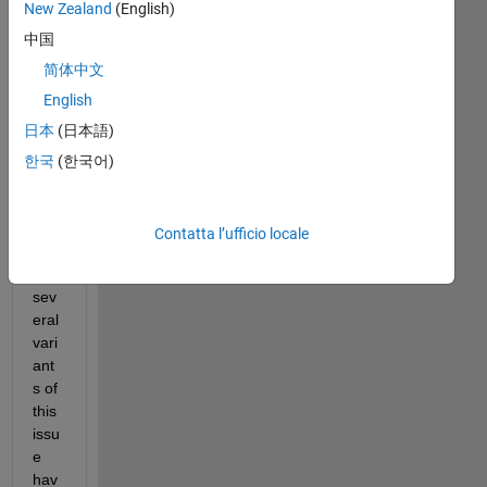
rispondere.
New Zealand
(English)
中国
简体中文
English
日本
(日本語)
한국
(한국어)
I 
Contatta l’ufficio locale
kno
w 
sev
eral 
vari
ant
s of 
this 
issu
e 
hav