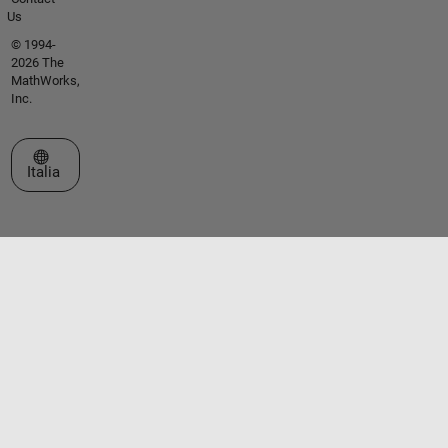
Us
© 1994-
2026 The
MathWorks,
Inc.
Seleziona un sito web
Italia