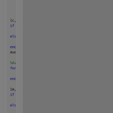
            h=msgbox([
'Note! Wavelength index for t
end
[c,r] = size(DataY)
if 
(r==1)
    AveX=DataX'
elseif 
(r>1)    
    AveX=mean(DataX');
end
AveX=AveX';
%Average Z data
for 
kkk=1:length(row)
    DataZ(:,kkk)=plotdata{row(kkk,1),col(kkk,1)}(:,
end
[m,n] = size(DataZ)
if 
(n==1)
    AveZ=DataZ'
elseif 
(n>1)    
    AveZ=mean(DataZ');