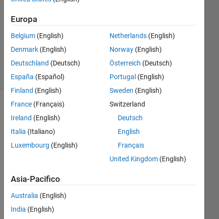
1
Risposta
Europa
Aggiornato
20 Ago
Belgium
(English)
Netherlands
(English)
2021
Denmark
(English)
Norway
(English)
5
Deutschland
(Deutsch)
Österreich
(Deutsch)
Visualizzazioni
(30 giorni)
España
(Español)
Portugal
(English)
Finland
(English)
Sweden
(English)
France
(Français)
Switzerland
Informazioni
Ireland
(English)
Deutsch
Questa
Italia
(Italiano)
English
domanda
Luxembourg
(English)
Français
è
United Kingdom
(English)
chiusa.
Riaprila
Asia-Pacifico
per
modificarla
Australia
(English)
o
India
(English)
per