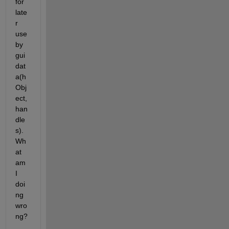
for 
late
r 
use 
by 
gui
dat
a(h
Obj
ect, 
han
dle
s). 
Wh
at 
am 
I 
doi
ng 
wro
ng?