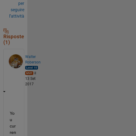
per
seguire
l’attività
Risposte
(1)
Walter
Roberson
il
13 Set
2017
Yo
u 
cur
ren