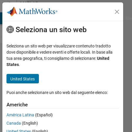
Vai al contenuto
MATLAB
Answers
ATLAB Answers
File Exchange
Cody
AI Chat Playground
Dis
Seleziona un sito web
Seleziona un sito web per visualizzare contenuto tradotto
Showing
dove disponibile e vedere eventi e offerte locali. In base alla
tua area geografica, ti consigliamo di selezionare:
United
data
States
.
values
on
United States
markers
Puoi anche selezionare un sito web dal seguente elenco:
in figure
Americhe
geometry
América Latina
(Español)
geometry
Canada
(English)
24 Nov
United States
(English)
2017