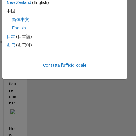
en I 
New Zealand
(English)
run: 
中国
x=0
简体中文
.4:3
.6;
English
日本
(日本語)
x1=[.4 1 1.4 2 2.4 3 3.6];
me
한국
(한국어)
y1=[17.25 33.6 36.72 37.2 36.8 36.75 32.7];
plot(x1,y1,
'Marker'
,
'square'
,
'MarkerIndices'
,1:7);
xlabel(
'RL'
);
Contatta l’ufficio locale
ylabel(
'P'
);
this 
figu
re 
ope
ns:
Ho
w 