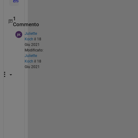
end
1
Commento
Juliette
Koch
il 18
Giu 2021
Modificato:
Juliette
Koch
il 18
Giu 2021
I 
c
h
a
n
g
e