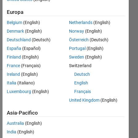
1
Europa
Risposta
Belgium
(English)
Netherlands
(English)
Aggiornato
Denmark
(English)
Norway
(English)
18 Giu
Deutschland
(Deutsch)
Österreich
(Deutsch)
2021
38
España
(Español)
Portugal
(English)
Visualizzazioni
Finland
(English)
Sweden
(English)
(30 giorni)
France
(Français)
Switzerland
Ireland
(English)
Deutsch
Italia
(Italiano)
English
Luxembourg
(English)
Français
United Kingdom
(English)
Asia-Pacifico
Australia
(English)
India
(English)
Wh