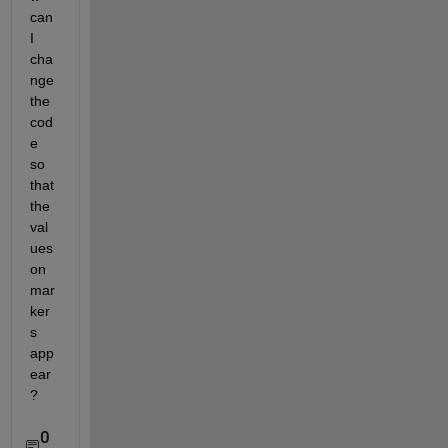
can 
I 
cha
nge 
the 
cod
e 
so 
that 
the 
val
ues 
on 
mar
ker
s 
app
ear
?
0