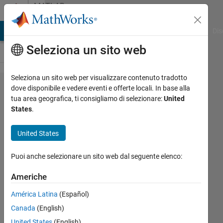
Vai al contenuto
MATLAB
Answers
ATLAB Answers
File Exchange
Cody
AI Chat Playground
Dis
Seleziona un sito web
Seleziona un sito web per visualizzare contenuto tradotto
So ima
dove disponibile e vedere eventi e offerte locali. In base alla
tua area geografica, ti consigliamo di selezionare:
United
trying to get
States
.
a matrix
from a
United States
nested loop
Puoi anche selezionare un sito web dal seguente elenco:
but i keep
getting a
Americhe
one answer
América Latina
(Español)
SIGMA in
Canada
(English)
the
United States
(English)