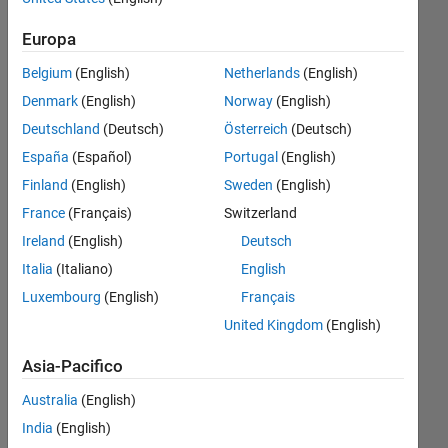
workspace
Europa
but thanks
Belgium
(English)
Netherlands
(English)
to the
Denmark
(English)
Norway
(English)
disp(SIGMA)
Deutschland
(Deutsch)
Österreich
(Deutsch)
i get a bunch
España
(Español)
Portugal
(English)
of numbers
Finland
(English)
Sweden
(English)
in the
France
(Français)
Switzerland
command
Ireland
(English)
Deutsch
window.
Italia
(Italiano)
English
Why are they
Luxembourg
(English)
Français
different?
United Kingdom
(English)
Asia-Pacifico
Michael
Pineda
Australia
(English)
27 Nov
India
(English)
2017