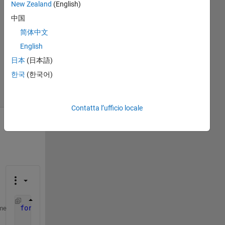
1
New Zealand
(English)
Risposta
中国
简体中文
Aggiornato
English
27 Nov
2017
日本
(日本語)
4
한국
(한국어)
Visualizzazioni
(30 giorni)
Contatta l’ufficio locale
for 
x=0:30
me
for 
y=0:30