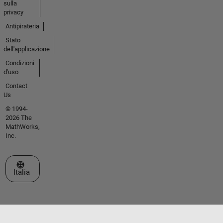
sulla
privacy
Antipirateria
Stato
dell'applicazione
Condizioni
d'uso
Contact
Us
© 1994-
2026 The
MathWorks,
Inc.
Seleziona un sito web
Italia