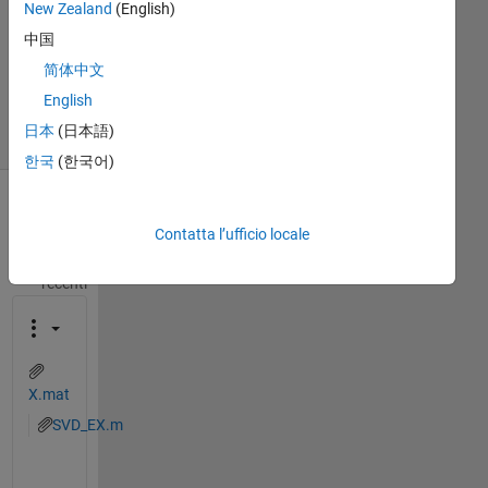
New Zealand
(English)
Aggiornato
中国
10 Gen
2018
简体中文
10
English
Visualizzazioni
日本
(日本語)
(30 giorni)
한국
(한국어)
Mostra
Contatta l’ufficio locale
commenti
meno
recenti
X.mat
SVD_EX.m