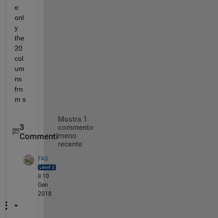
e 
onl
y 
the 
20 
col
um
ns 
fro
m s
Mostra 1
3
commento
Commenti
meno
recente
FAS
il 10
Gen
2018