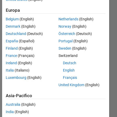
lot about svd
Europa
(singular value
Belgium
(English)
Netherlands
(English)
decompisition)
Denmark
(English)
Norway
(English)
but I can not
Deutschland
(Deutsch)
Österreich
(Deutsch)
understand
España
(Español)
Portugal
(English)
what is the
Finland
(English)
Sweden
(English)
purpose from
France
(Français)
Switzerland
s as in the
Ireland
(English)
Deutsch
code.
Italia
(Italiano)
English
Luxembourg
(English)
Français
FAS
United Kingdom
(English)
10 Gen
Asia-Pacifico
2018
0
Australia
(English)
Risposte
India
(English)