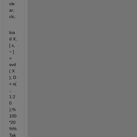
cle
ar; 
clc;
loa
d X; 
[ s, 
~ ] 
= 
svd
( X 
); D 
= s( 
:, 
1:2
0 
);%
100
*20 
%%
Tak