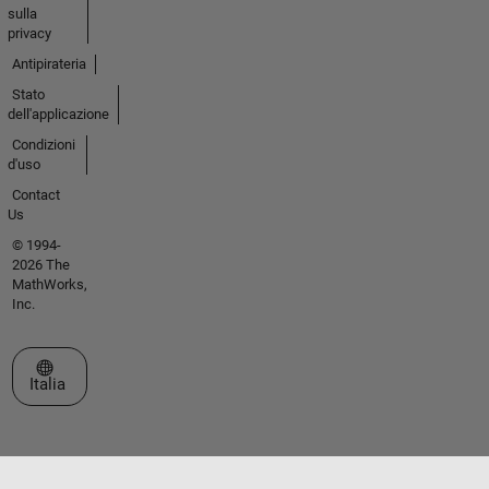
sulla
privacy
Antipirateria
Stato
dell'applicazione
Condizioni
d'uso
Contact
Us
© 1994-
2026 The
MathWorks,
Inc.
Seleziona un sito web
Italia