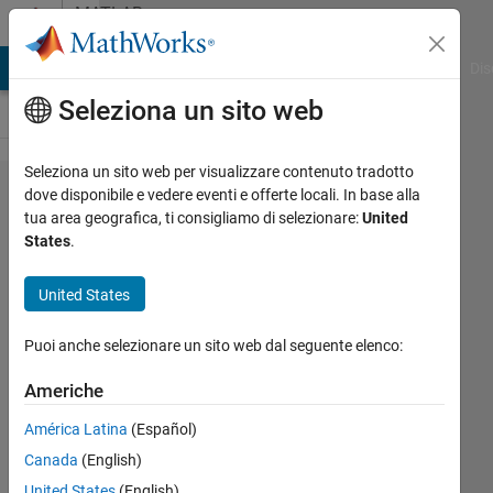
Vai al contenuto
MATLAB
Answers
ATLAB Answers
File Exchange
Cody
AI Chat Playground
Dis
Seleziona un sito web
Seleziona un sito web per visualizzare contenuto tradotto
Pls, I need
dove disponibile e vedere eventi e offerte locali. In base alla
tua area geografica, ti consigliamo di selezionare:
United
your help. I
States
.
have a matrix
of features
United States
X(100*2071
Puoi anche selezionare un sito web dal seguente elenco:
double). Then,
I applied svd()
Americhe
on X as in the
América Latina
(Español)
following
Canada
(English)
code. I read a
United States
(English)