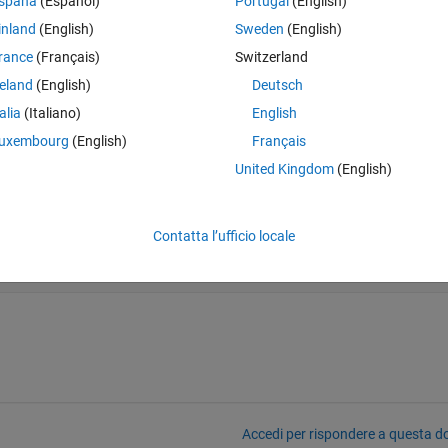
nd my code is, but it does not work with me :
spaña
(Español)
Portugal
(English)
inland
(English)
Sweden
(English)
Theme
rance
(Français)
Switzerland
reland
(English)
Deutsch
talia
(Italiano)
English
uxembourg
(English)
Français
United Kingdom
(English)
Contatta l’ufficio locale
Accedi per rispondere a questa 