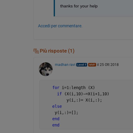
thanks for your help
Accedi per commentare.
Più risposte (1)
madhan ravi
il 25 Ott 2018
for 
i=1:length (X)
if 
(X(i,10)~=X(i+1,10)
          y(i,:)= X(i,:);
else 
     y(i,:)=[];
end 
end