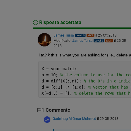
Risposta accettata
James Tursa
il 25 Ott 2018
Modificato:
James Tursa
il 25 Ott
2018
I
think
 this is what you are asking for (i.e., delet
X = your matrix
n = 10; 
% the column to use for the co
d = diff(X(:,n)); 
% the 0's in d indic
d = [d;1] .* [1;d]; 
% vector that has 
X(~d,:) = []; 
% delete the rows that h
1 Commento
Gadelhag M Omar Mohmed
il 29 Ott 2018