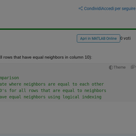
Condividi
Accedi per seguire l
0 voti
Apri in MATLAB Online
e all rows that have equal neighbors in column 10):
Theme
mparison
ate where neighbors are equal to each other
0's for all rows that are equal to neighbors
ave equal neighbors using logical indexing