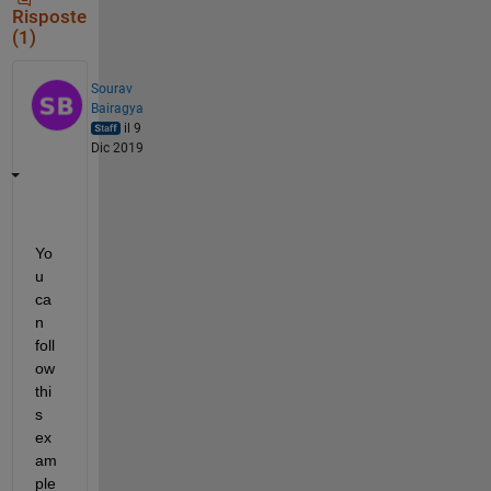
Risposte
(1)
Sourav
Bairagya
il 9
Dic 2019
Yo
u 
ca
n 
foll
ow 
thi
s 
ex
am
ple 