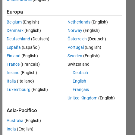
Risposta
Europa
Aggiornato
Belgium
(English)
Netherlands
(English)
9 Dic 2019
Denmark
(English)
Norway
(English)
6
Visualizzazioni
Deutschland
(Deutsch)
Österreich
(Deutsch)
(30 giorni)
España
(Español)
Portugal
(English)
Finland
(English)
Sweden
(English)
France
(Français)
Switzerland
Ireland
(English)
Deutsch
Italia
(Italiano)
English
Luxembourg
(English)
Français
United Kingdom
(English)
Hi 
Asia-Pacifico
all
Australia
(English)
I'm 
India
(English)
not 