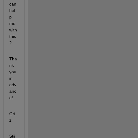
can 
hel
p 
me 
with 
this
? 
Tha
nk 
you 
in 
adv
anc
e! 
Grt
z 
Stij