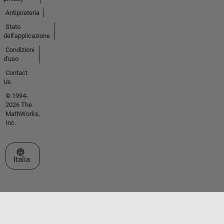
Antipirateria
Stato
dell'applicazione
Condizioni
d'uso
Contact
Us
© 1994-
2026 The
MathWorks,
Inc.
Seleziona un sito web
Italia