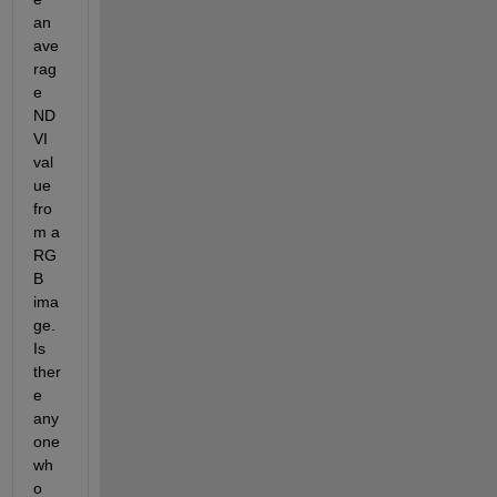
an 
ave
rag
e 
ND
VI 
val
ue 
fro
m a 
RG
B 
ima
ge. 
Is 
ther
e 
any
one 
wh
o 