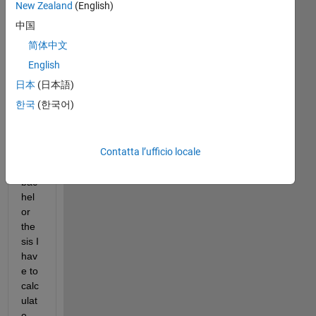
yet 
New Zealand
(English)
exp
中国
erie
简体中文
nce
d 
English
with 
日本
(日本語)
Mat
한국
(한국어)
lab. 
For 
part 
Contatta l’ufficio locale
of 
my 
bac
hel
or 
the
sis I 
hav
e to 
calc
ulat
e 