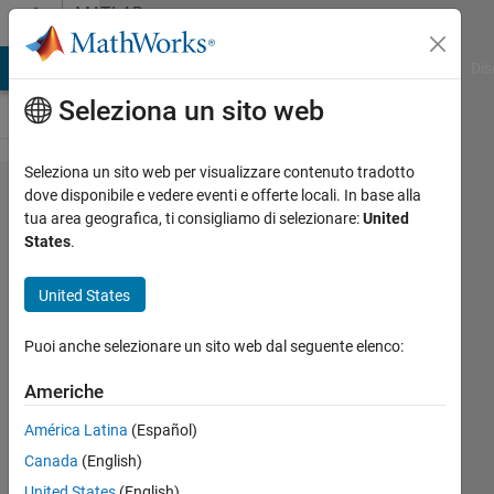
Vai al contenuto
MATLAB
Answers
ATLAB Answers
File Exchange
Cody
AI Chat Playground
Dis
Seleziona un sito web
Seleziona un sito web per visualizzare contenuto tradotto
Average
dove disponibile e vedere eventi e offerte locali. In base alla
tua area geografica, ti consigliamo di selezionare:
United
NDVI
States
.
from
RGB
United States
image
Puoi anche selezionare un sito web dal seguente elenco:
Stijn
Americhe
Daems
América Latina
(Español)
6 Dic
2019
Canada
(English)
1
United States
(English)