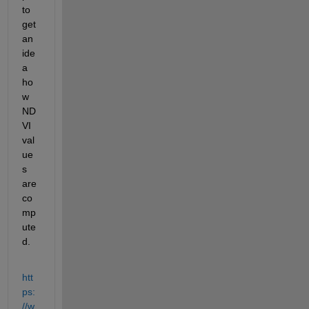
to 
get 
an 
ide
a 
ho
w 
ND
VI 
val
ue
s 
are 
co
mp
ute
d.
htt
ps:
//w