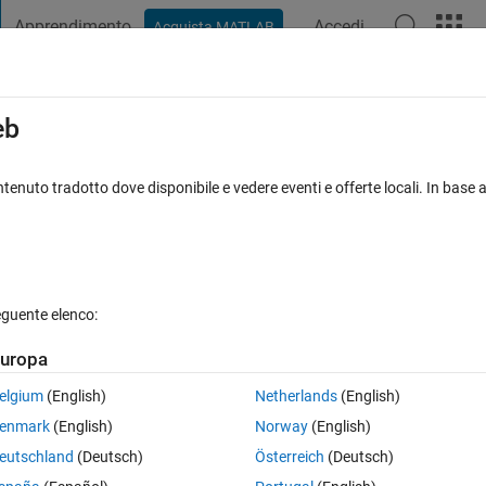
Apprendimento
Accedi
Acquista MATLAB
t Playground
Discussioni
Concorsi
Blog
Pubblica
Altro
iga
FAQ su MATLAB
Altro
eb
tenuto tradotto dove disponibile e vedere eventi e offerte locali. In base a
Risposta accettata
Aggiornato 28 Gen 2020
eguente elenco:
Mostra commenti meno
uropa
elgium
(English)
Netherlands
(English)
0 voti
enmark
(English)
Norway
(English)
7*1), LON(100*1) and LAT(44*1)" parameters. I want to convert "LEV" to
eutschland
(Deutsch)
Österreich
(Deutsch)