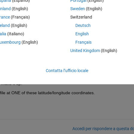
spaña
(Español)
Portugal
(English)
nte
inland
(English)
Sweden
(English)
rance
(Français)
Switzerland
reland
(English)
Deutsch
talia
(Italiano)
English
to a specific longitude and latitude. Thanks
uxembourg
(English)
Français
United Kingdom
(English)
a specific longitude and latitude
Contatta l’ufficio locale
ment. You would indeed need a 57*44*100 matrix to do this, but it needs
 make it up.
file at ONE of these latitude/longitude coordinates.
Accedi per rispondere a questa 