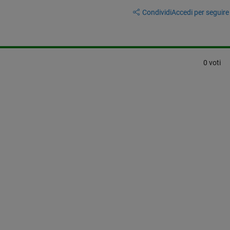
Condividi
Accedi per seguire l
0 voti