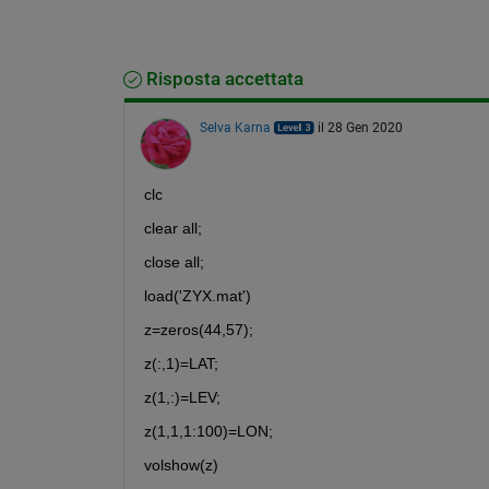
Risposta accettata
Selva Karna
il 28 Gen 2020
clc
clear all;
close all;
load('ZYX.mat')
z=zeros(44,57);
z(:,1)=LAT;
z(1,:)=LEV;
z(1,1,1:100)=LON;
volshow(z)