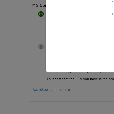
E
3 Commenti
Mostra 1 commento meno rece
F
Farshid Daryabor
il 28 Gen 2020
F
I
I
I would to plot a profile corresponding 
L
Guillaume
il 28 Gen 2020
I would to plot a profile corresponding to 
You don't have this information at the mo
be something you already have, you can't
I suspect that the LEV you have is the pro
Accedi per commentare.