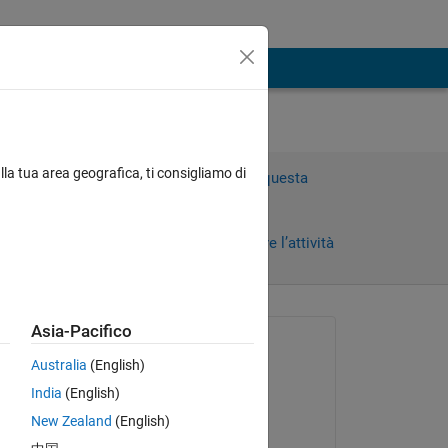
lla tua area geografica, ti consigliamo di
Accedi per rispondere a questa
domanda.
Condividi
Accedi per seguire l’attività
 recenti
Asia-Pacifico
Richiesto:
Australia
(English)
Farshid Daryabor
India
(English)
il 28 Gen 2020
 
New Zealand
(English)
Commentato: