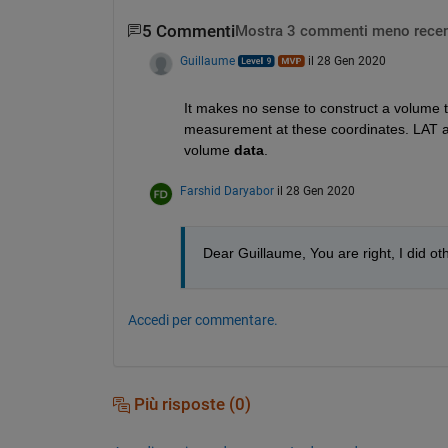
5 Commenti
Mostra 3 commenti meno recen
Guillaume
il 28 Gen 2020
It makes no sense to construct a volume t
measurement at these coordinates. LAT 
volume 
data
.
Farshid Daryabor
il 28 Gen 2020
Dear Guillaume, You are right, I did o
Accedi per commentare.
Più risposte (0)