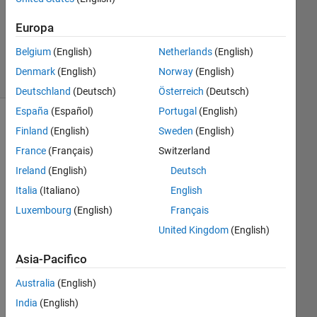
Aggiornato
20 Ago
Europa
2021
7
Belgium
(English)
Netherlands
(English)
Visualizzazioni
Denmark
(English)
Norway
(English)
(30 giorni)
Deutschland
(Deutsch)
Österreich
(Deutsch)
España
(Español)
Portugal
(English)
Finland
(English)
Sweden
(English)
Informazioni
France
(Français)
Switzerland
Questa
domanda
Ireland
(English)
Deutsch
è
Italia
(Italiano)
English
chiusa.
Luxembourg
(English)
Français
Riaprila
per
United Kingdom
(English)
modificarla
o
Asia-Pacifico
per
Australia
(English)
rispondere.
India
(English)