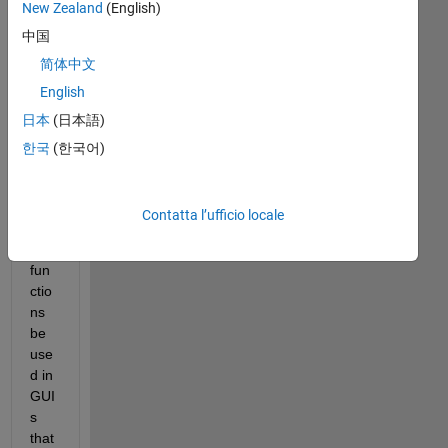
New Zealand
(English)
中国
简体中文
English
日本
(日本語)
한국
(한국어)
Ca
n 
Contatta l’ufficio locale
nes
ted 
fun
ctio
ns 
be 
use
d in 
GUI
s 
that 