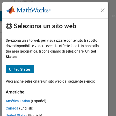
Vai al contenuto
MATLAB
Answers
ATLAB Answers
File Exchange
Cody
AI Chat Playground
Dis
Seleziona un sito web
Seleziona un sito web per visualizzare contenuto tradotto
Nested
dove disponibile e vedere eventi e offerte locali. In base alla
tua area geografica, ti consigliamo di selezionare:
United
Functions
States
.
in GUIs
United States
Anathea
Puoi anche selezionare un sito web dal seguente elenco:
Pepperl
Americhe
15 Apr
2011
América Latina
(Español)
0
Canada
(English)
Risposte
United States
(English)