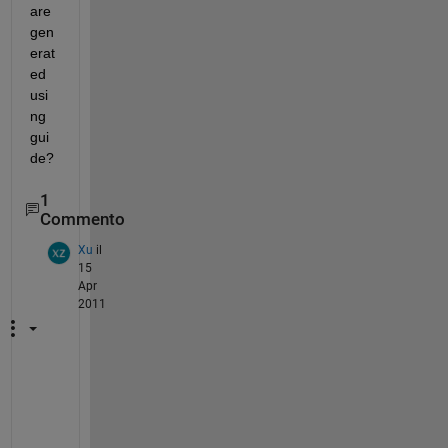
are 
gen
erat
ed 
usi
ng 
gui
de?
1
Commento
Xu
il
15
Apr
2011
Y
e
s