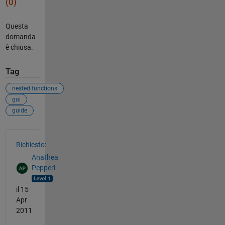
(0)
Questa
domanda
è chiusa.
Tag
nested functions
gui
guide
Vedere anche
Richiesto:
Anathea
Pepperl
il 15
Apr
2011