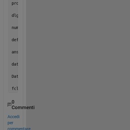
prompt = {
'Enter the type of input data (float,uint
dlg_title = 
'the type of input/output'
;
num_lines = 1;
def = {
'double'
,
'double'
};
answer = inputdlg(prompt,dlg_title,num_lines,def);
data_type=strcat(answer(1),
'=>'
,answer(2));
Data = fread(FID, Inf, data_type);  
% Choose the co
fclose(FID);
0
Commenti
Accedi
per
commentare.