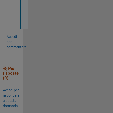
l
e
g
.
Accedi
per
commentare.
Più
risposte
(0)
Accedi per
rispondere
a questa
domanda.