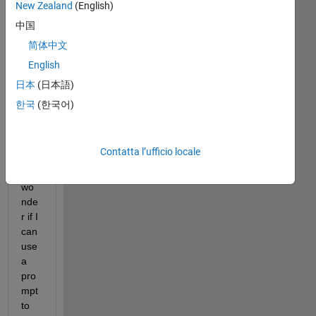
New Zealand
(English)
to 
imp
中国
ort 
简体中文
an 
English
arr
ay 
日本
(日本語)
usi
한국
(한국어)
ng 
the 
frea
Contatta l’ufficio locale
d(), 
I 
wo
nde
r if I 
can 
use 
a 
pro
mpt 
to 