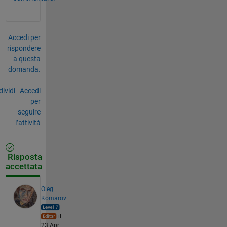
Accedi per
rispondere
a questa
domanda.
ividi
Accedi
per
seguire
l’attività
Risposta
accettata
Oleg
Komarov
il
23 Apr