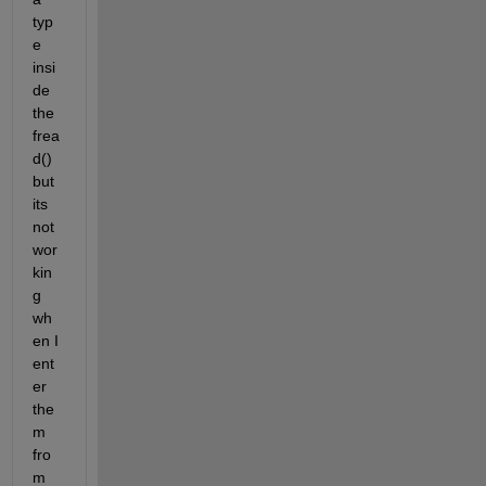
typ
e 
insi
de 
the 
frea
d() 
but 
its 
not 
wor
kin
g 
wh
en I 
ent
er 
the
m 
fro
m 