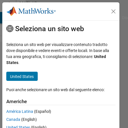
Vai al contenuto
MATLAB
Answers
ATLAB Answers
File Exchange
Cody
AI Chat Playground
Dis
Seleziona un sito web
Seleziona un sito web per visualizzare contenuto tradotto
getting
dove disponibile e vedere eventi e offerte locali. In base alla
tua area geografica, ti consigliamo di selezionare:
United
data
States
.
type
from a
United States
prompt
Puoi anche selezionare un sito web dal seguente elenco:
in
fread()
Americhe
América Latina
(Español)
Hassan
Canada
(English)
23 Apr
United States
(English)