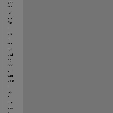
get 
the 
typ
e of 
file. 
I 
trie
d 
the 
foll
owi
ng 
cod
e, it 
wor
ks if 
I 
typ
e 
the 
dat
a 