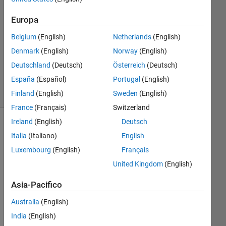
2011
1
Europa
Risposta
Belgium
(English)
Netherlands
(English)
Risposta
Denmark
(English)
Norway
(English)
accettata
Deutschland
(Deutsch)
Österreich
(Deutsch)
3
España
(Español)
Portugal
(English)
Visualizzazioni
(30 giorni)
Finland
(English)
Sweden
(English)
France
(Français)
Switzerland
Ireland
(English)
Deutsch
Italia
(Italiano)
English
Luxembourg
(English)
Français
United Kingdom
(English)
Asia-Pacifico
I 
Australia
(English)
wa
India
(English)
nt 