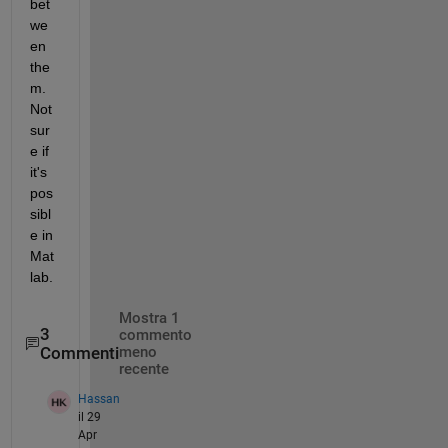
bet
we
en 
the
m. 
Not 
sur
e if 
it's 
pos
sibl
e in 
Mat
lab.
Mostra 1
3
commento
Commenti
meno
recente
Hassan
il 29
Apr