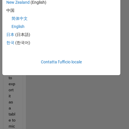
New Zealand
(English)
A(8
中国
0 
row
简体中文
s 
English
and 
日本
(日本語)
5 
col
한국
(한국어)
um
ns). 
I 
Contatta l’ufficio locale
wa
nt 
to 
exp
ort 
it 
as 
a 
tabl
e to 
mic