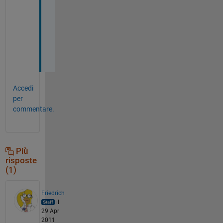
h 
c
e
l
l
?
Accedi
per
commentare.
Più
risposte
(1)
Friedrich
il
29 Apr
2011