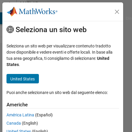
Vai al contenuto
MATLAB
Answers
ATLAB Answers
File Exchange
Cody
AI Chat Playground
Dis
Seleziona un sito web
Seleziona un sito web per visualizzare contenuto tradotto
arrange
dove disponibile e vedere eventi e offerte locali. In base alla
tua area geografica, ti consigliamo di selezionare:
United
the
States
.
values
in an
United States
array
Puoi anche selezionare un sito web dal seguente elenco:
Hassan
Americhe
29 Apr
América Latina
(Español)
2011
Canada
(English)
2
Risposte
United States
(English)