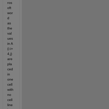
ros
oft 
wor
d 
as 
the 
val
ues 
in A 
(i:i+
4,j)
are 
pla
ced 
in 
one 
cell 
with 
no 
cell 
line 