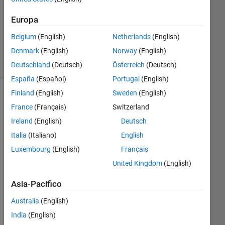
Europa
Risposta
accettata
Belgium
(English)
Netherlands
(English)
4
Denmark
(English)
Norway
(English)
Visualizzazioni
(30 giorni)
Deutschland
(Deutsch)
Österreich
(Deutsch)
España
(Español)
Portugal
(English)
Finland
(English)
Sweden
(English)
Mostra
France
(Français)
Switzerland
commenti
meno
Ireland
(English)
Deutsch
recenti
Italia
(Italiano)
English
Luxembourg
(English)
Français
United Kingdom
(English)
I 
hav
Asia-Pacifico
e 
Australia
(English)
an 
arr
India
(English)
ay 