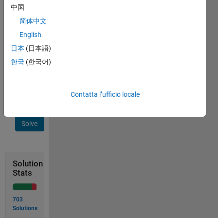
If 
中国
input 
简体中文
is 
English
n=4 
then
日本
(日本語)
 A = [ 1 0 0 0
한국
(한국어)
       0 1 0 0
       0 0 1 0 
       0 0 0 1 ]
Contatta l’ufficio locale
Solve
Solution
Stats
703
Solutions