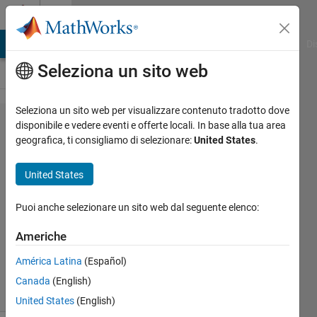
Vai al contenuto
Cody
MATLAB Answers
File Exchange
Cody
AI Chat Playground
Di
Seleziona un sito web
Seleziona un sito web per visualizzare contenuto tradotto dove
Problem
disponibile e vedere eventi e offerte locali. In base alla tua area
geografica, ti consigliamo di selezionare:
United States
.
1926.
Unit
United States
Matrix
Puoi anche selezionare un sito web dal seguente elenco:
Prateek
Americhe
Reddy
517
América Latina
(Español)
solvers
Canada
(English)
1 likes
United States
(English)