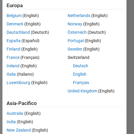
Europa
Belgium
(English)
Netherlands
(English)
Given 
Denmark
(English)
Norway
(English)
n, 
you 
Deutschland
(Deutsch)
Österreich
(Deutsch)
should 
España
(Español)
Portugal
(English)
return 
Finland
(English)
Sweden
(English)
an n-
by-n 
France
(Français)
Switzerland
unit 
Ireland
(English)
Deutsch
matrix.
Italia
(Italiano)
English
Example:
Luxembourg
(English)
Français
If 
United Kingdom
(English)
input 
is 
Asia-Pacifico
n=2 
then
Australia
(English)
India
(English)
 A = [ 1 0 
       0 1 ]
New Zealand
(English)