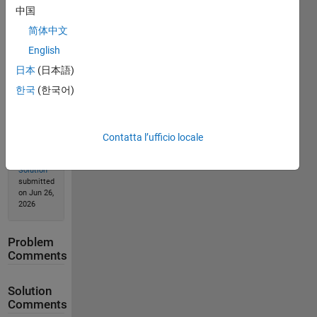
中国
简体中文
Solution
English
Stats
日本
(日本語)
한국
(한국어)
316
Solutions
240
Contatta l’ufficio locale
Solvers
Last
Solution
submitted
on Jun 26,
2026
Problem
Comments
Solution
Comments