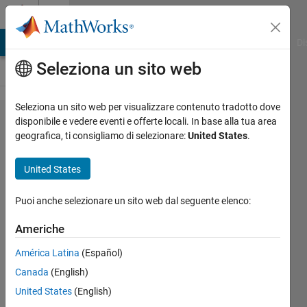
Vai al contenuto
Cody
MATLAB Answers
File Exchange
Cody
AI Chat Playground
Di
Seleziona un sito web
Seleziona un sito web per visualizzare contenuto tradotto dove
Problem
disponibile e vedere eventi e offerte locali. In base alla tua area
geografica, ti consigliamo di selezionare:
United States
.
2945.
Skip by
United States
a
multiple
Puoi anche selezionare un sito web dal seguente elenco:
Americhe
Juan
América Latina
(Español)
Moreta
240
Canada
(English)
solvers
United States
(English)
3 likes