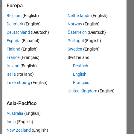
Europa
Belgium
(English)
Netherlands
(English)
Denmark
(English)
Norway
(English)
Given
Deutschland
(Deutsch)
Österreich
(Deutsch)
an
integer
España
(Español)
Portugal
(English)
create
Finland
(English)
Sweden
(English)
an
France
(Français)
Switzerland
array of
its
Ireland
(English)
Deutsch
multiples.
Italia
(Italiano)
English
Array
Luxembourg
(English)
Français
must
have a
United Kingdom
(English)
length
Asia-Pacifico
of 15
Australia
(English)
India
(English)
Solve
New Zealand
(English)