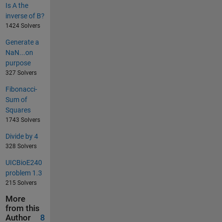
Is A the
inverse of B?
1424 Solvers
Generate a
NaN...on
purpose
327 Solvers
Fibonacci-
Sum of
Squares
1743 Solvers
Divide by 4
328 Solvers
UICBioE240
problem 1.3
215 Solvers
More
from this
Author
8