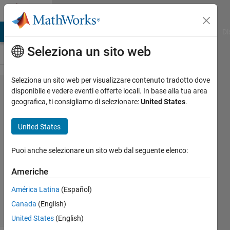
Vai al contenuto
Cody
MATLAB Answers
File Exchange
Cody
AI Chat Playground
Di
Seleziona un sito web
Seleziona un sito web per visualizzare contenuto tradotto dove
Problem
disponibile e vedere eventi e offerte locali. In base alla tua area
geografica, ti consigliamo di selezionare:
United States
.
45505.
Square
United States
root
Puoi anche selezionare un sito web dal seguente elenco:
Laza
Americhe
Álmos
3K
América Latina
(Español)
solvers
Canada
(English)
13 likes
United States
(English)