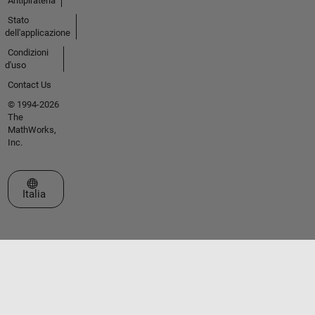
Antipirateria
Stato
dell'applicazione
Condizioni
d'uso
Contact Us
© 1994-2026
The
MathWorks,
Inc.
Seleziona un sito web
Italia