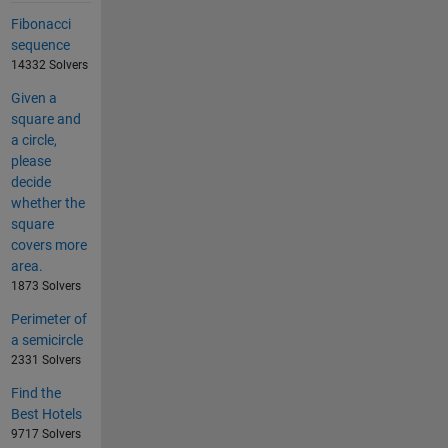
Fibonacci
sequence
14332 Solvers
Given a
square and
a circle,
please
decide
whether the
square
covers more
area.
1873 Solvers
Perimeter of
a semicircle
2331 Solvers
Find the
Best Hotels
9717 Solvers