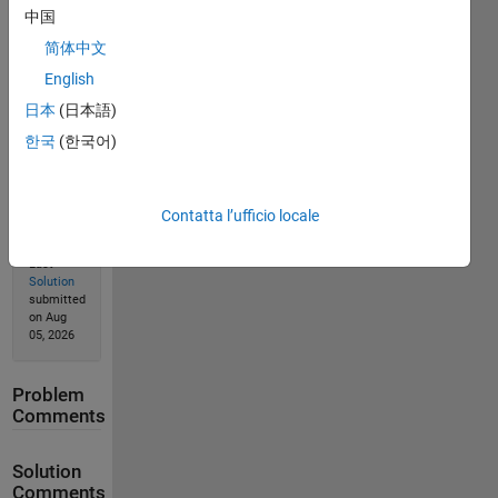
中国
简体中文
Solution
English
Stats
日本
(日本語)
한국
(한국어)
3621
Solutions
2716
Contatta l’ufficio locale
Solvers
Last
Solution
submitted
on Aug
05, 2026
Problem
Comments
Solution
Comments