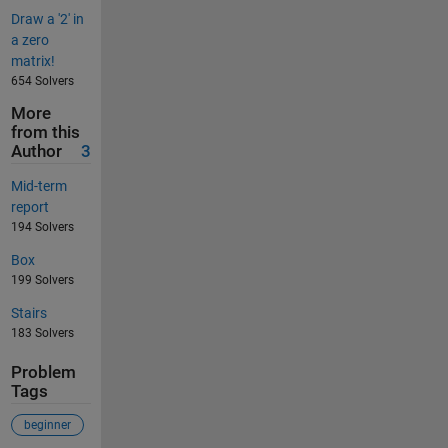
Draw a '2' in
a zero
matrix!
654 Solvers
More
from this
Author
3
Mid-term
report
194 Solvers
Box
199 Solvers
Stairs
183 Solvers
Problem
Tags
beginner