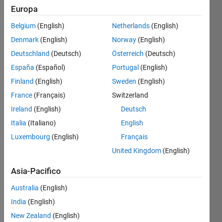
Europa
Belgium
(English)
Netherlands
(English)
Given x
Denmark
(English)
Norway
(English)
(a
matrix),
Deutschland
(Deutsch)
Österreich
(Deutsch)
give
España
(Español)
Portugal
(English)
back
Finland
(English)
Sweden
(English)
another
matrix,
France
(Français)
Switzerland
where
Ireland
(English)
Deutsch
all the
Italia
(Italiano)
English
elements
are the
Luxembourg
(English)
Français
square
United Kingdom
(English)
roots of
x's
Asia-Pacifico
elements.
Australia
(English)
India
(English)
New Zealand
(English)
Solve