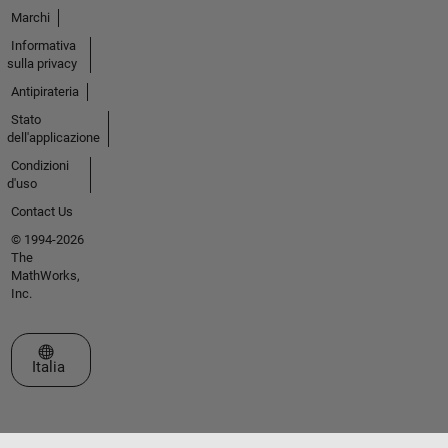
Marchi
Informativa
sulla privacy
Antipirateria
Stato
dell'applicazione
Condizioni
d'uso
Contact Us
© 1994-2026
The
MathWorks,
Inc.
Seleziona un sito web
Italia