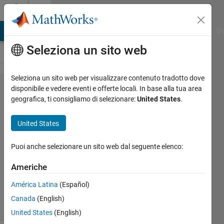
Vai al contenuto
Cody
MATLAB Answers
File Exchange
Cody
AI Chat Playground
Di
Seleziona un sito web
Seleziona un sito web per visualizzare contenuto tradotto dove
Problem
disponibile e vedere eventi e offerte locali. In base alla tua area
geografica, ti consigliamo di selezionare:
United States
.
47018.
Matrix
United States
operation
Puoi anche selezionare un sito web dal seguente elenco:
Payam
Americhe
Morsali
83
América Latina
(Español)
solvers
Canada
(English)
1 likes
United States
(English)