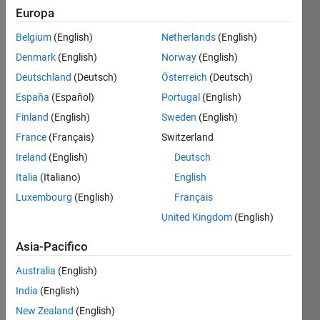
Europa
Belgium
(English)
Netherlands
(English)
return 
Denmark
(English)
Norway
(English)
the 
difference 
Deutschland
(Deutsch)
Österreich
(Deutsch)
between 
España
(Español)
Portugal
(English)
matrix 
Finland
(English)
Sweden
(English)
wise 
multiplication 
France
(Français)
Switzerland
,x*x, 
Ireland
(English)
Deutsch
of 
Italia
(Italiano)
English
two 
matrixes 
Luxembourg
(English)
Français
and 
United Kingdom
(English)
their 
element 
Asia-Pacifico
wise 
Australia
(English)
multiplication 
,x.*x.
India
(English)
New Zealand
(English)