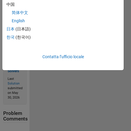
中国
Solve
简体中文
English
日本
(日本語)
Solution
Stats
한국
(한국어)
106
Contatta l’ufficio locale
Solutions
83
Solvers
Last
Solution
submitted
on May
30, 2026
Problem
Comments