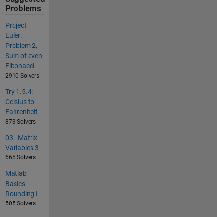
Problems
Project
Euler:
Problem 2,
Sum of even
Fibonacci
2910 Solvers
Try 1.5.4:
Celsius to
Fahrenheit
873 Solvers
03 - Matrix
Variables 3
665 Solvers
Matlab
Basics -
Rounding I
505 Solvers