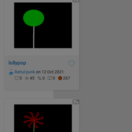
lollypop
Rahul punk
on 12 Oct 2021
5
45
0
0
267