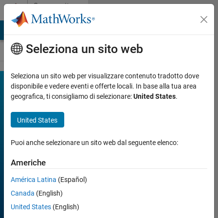
Vai al contenuto
Community
Contests
MATLAB Answers
File Exchange
Cody
AI Chat Playground
Seleziona un sito web
Seleziona un sito web per visualizzare contenuto tradotto dove
MATLAB
disponibile e vedere eventi e offerte locali. In base alla tua area
Join
Discussions
geografica, ti consigliamo di selezionare:
United States
.
Mini
Hack
United States
Puoi anche selezionare un sito web dal seguente elenco:
FILTER:
Week 1
Americhe
Week 2
Week 3
América Latina
(Español)
Week 4
All time
Canada
(English)
United States
(English)