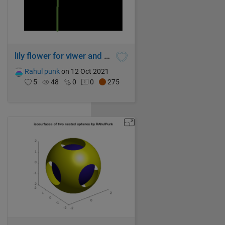
lily flower for viwer and matlab
Rahul punk
on 12 Oct 2021
5
48
0
0
275