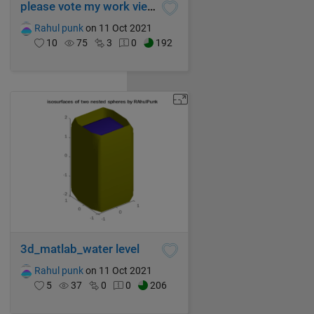
please vote my work viewer
Rahul punk
on 11 Oct 2021
10
75
3
0
192
3d_matlab_water level
Rahul punk
on 11 Oct 2021
5
37
0
0
206