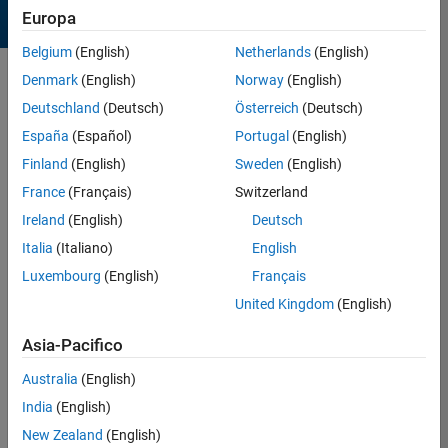
Europa
Belgium
(English)
Netherlands
(English)
Denmark
(English)
Norway
(English)
Sort by
Deutschland
(Deutsch)
Österreich
(Deutsch)
España
(Español)
Portugal
(English)
6 Results found in Entries
Finland
(English)
Sweden
(English)
France
(Français)
Switzerland
Ireland
(English)
Deutsch
Italia
(Italiano)
English
Luxembourg
(English)
Français
United Kingdom
(English)
Asia-Pacifico
Australia
(English)
India
(English)
spider net
New Zealand
(English)