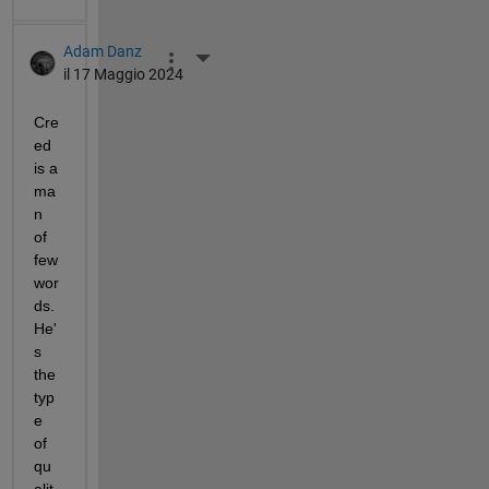
Adam Danz
More Actions
il 17 Maggio 2024
Cre
ed 
is a 
ma
n 
of 
few 
wor
ds.  
He'
s 
the 
typ
e 
of 
qu