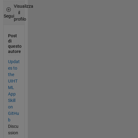
Visualizza
il
Segui
profilo
Post
di
questo
autore
Updat
es to
the
UIHT
ML
App
Skill
on
GitHu
b
Discu
ssion