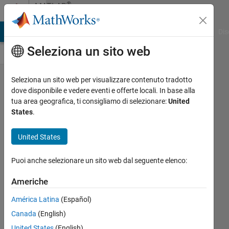
Vai al contenuto
®
MATLAB
Central
ATLAB Answers
File Exchange
Cody
AI Chat Playground
Dis
Seleziona un sito web
The
Seleziona un sito web per visualizzare contenuto tradotto
dove disponibile e vedere eventi e offerte locali. In base alla
Office
tua area geografica, ti consigliamo di selezionare:
United
Words
States
.
Spoken
by
United States
Episode
Puoi anche selezionare un sito web dal seguente elenco:
Hans
Americhe
Scharler
17 May
América Latina
(Español)
2024
Canada
(English)
142
United States
(English)