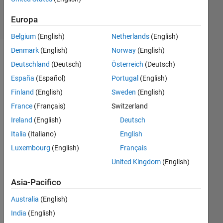
Views
2
Europa
Commenti
Belgium
(English)
Netherlands
(English)
Denmark
(English)
Norway
(English)
Scopri
>
Deutschland
(Deutsch)
Österreich
(Deutsch)
Fun
España
(Español)
Portugal
(English)
Finland
(English)
Sweden
(English)
Follow
Channel
France
(Français)
Switzerland
Ireland
(English)
Deutsch
Italia
(Italiano)
English
I 
Luxembourg
(English)
Français
fou
nd 
United Kingdom
(English)
this 
plot 
Asia-Pacifico
of 
Australia
(English)
wor
ds 
India
(English)
sai