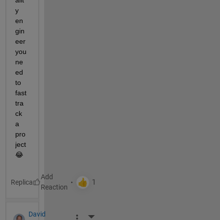
alit
y 
en
gin
eer 
you 
ne
ed 
to 
fast 
tra
ck 
a 
pro
ject 
😂
Replica
David
More Actions