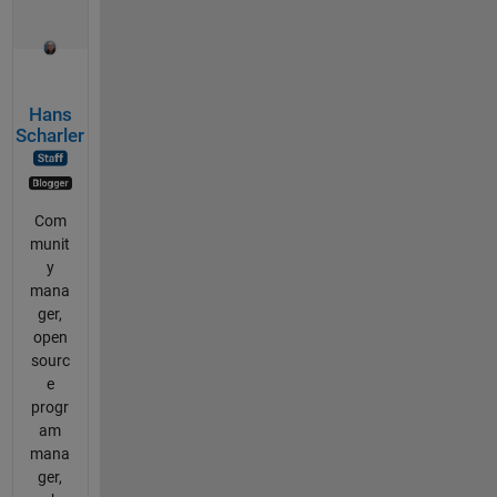
Hans
Scharler
Com
munit
y
mana
ger,
open
sourc
e
progr
am
mana
ger,