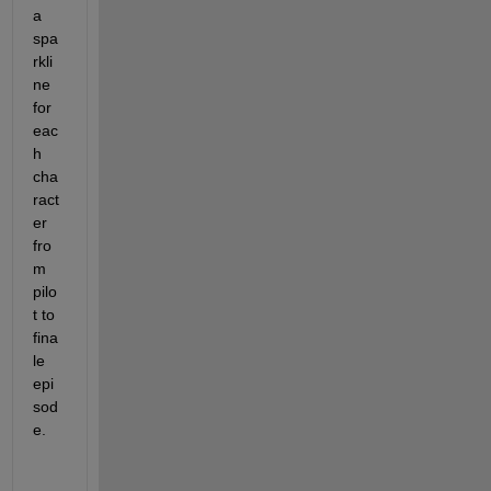
a 
spa
rkli
ne 
for 
eac
h 
cha
ract
er 
fro
m 
pilo
t to 
fina
le 
epi
sod
e.