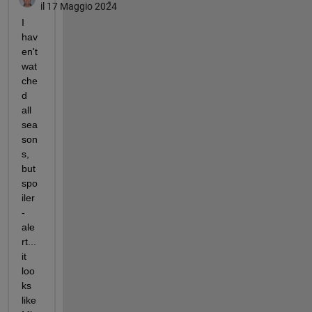
il 17 Maggio 2024
I 
hav
en't 
wat
che
d 
all 
sea
son
s, 
but 
spo
iler
-
ale
rt... 
it 
loo
ks 
like 