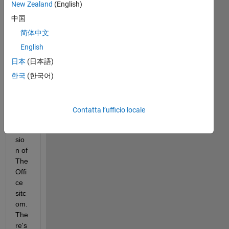
New Zealand
(English)
d 
中国
by 
diff
简体中文
ere
English
nt 
日本
(日本語)
cha
ract
한국
(한국어)
ers 
on 
the 
Contatta l’ufficio locale
US 
ver
sio
n of 
The 
Offi
ce 
sitc
om. 
The
re's 