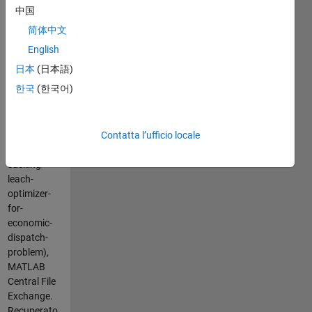
(2026).
中国
Blood
简体中文
Sucking
Leach
English
Optimizer
日本
(日本語)
for
한국
(한국어)
Economic
Dispatch
Problem
Contatta l’ufficio locale
(https://it.mathworks.com/matlabcentral/fileexchange/177224-
blood-
sucking-
leach-
optimizer-
for-
economic-
dispatch-
problem),
MATLAB
Central File
Exchange.
Recuperato