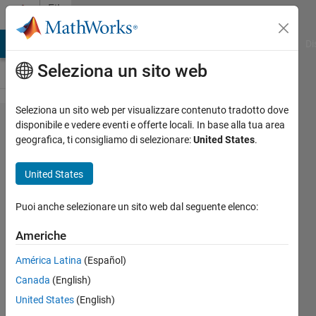
Vai al contenuto
File
Exchange
MATLAB Answers
File Exchange
Cody
AI Chat Playground
Di
Seleziona un sito web
Seleziona un sito web per visualizzare contenuto tradotto dove
Blood
disponibile e vedere eventi e offerte locali. In base alla tua area
geografica, ti consigliamo di selezionare:
United States
.
Sucking
Leach
United States
Optimizer
for
Puoi anche selezionare un sito web dal seguente elenco:
Economic
Americhe
Dispatch
América Latina
(Español)
Problem
Canada
(English)
this program solves EDP by
United States
(English)
Blood Sucking Leach Optimizer