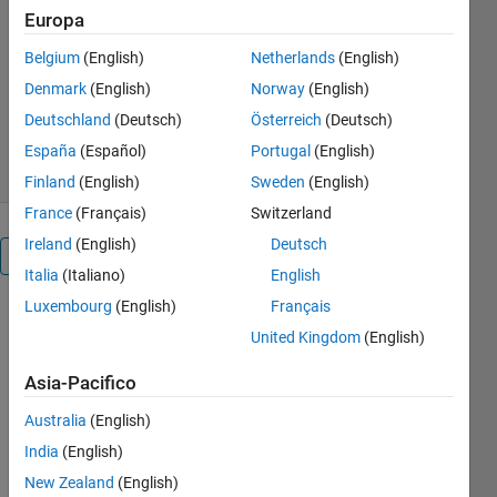
Europa
(BSLO)
Belgium
(English)
Netherlands
(English)
praveen kumar
Versione 1.0.0
(3,44 KB)
Denmark
(English)
Norway
(English)
12 download
0,00/5
(0)
Deutschland
(Deutsch)
Österreich
(Deutsch)
10 dic 2024
España
(Español)
Portugal
(English)
Finland
(English)
Sweden
(English)
France
(Français)
Switzerland
Ireland
(English)
Deutsch
Panoramica
Italia
(Italiano)
English
Luxembourg
(English)
Français
3,13,40 
United Kingdom
(English)
units are 
available.
Asia-Pacifico
Cita come
Australia
(English)
India
(English)
praveen
kumar
New Zealand
(English)