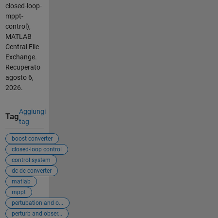
closed-loop-
mppt-
control),
MATLAB
Central File
Exchange.
Recuperato
agosto 6,
2026
.
Aggiungi
Tag
tag
boost converter
closed-loop control
control system
dc-dc converter
matlab
mppt
pertubation and o...
perturb and obser...