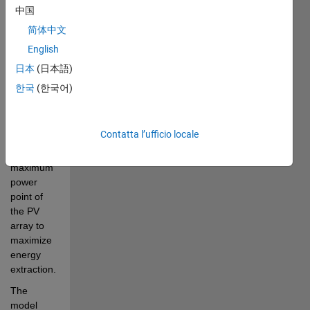
with a 
中国
closed-
简体中文
loop 
English
MPPT 
controller 
日本
(日本語)
in 
한국
(한국어)
MATLAB/Simulink. 
The 
controller 
Contatta l’ufficio locale
automatically 
tracks the 
maximum 
power 
point of 
the PV 
array to 
maximize 
energy 
extraction.
The 
model 