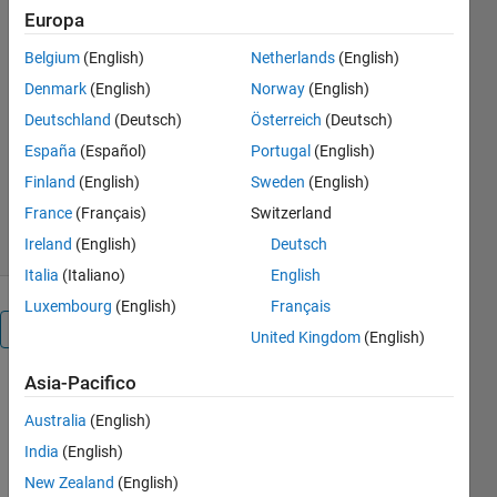
Europa
controller for 8Kw . It
automatically adjusts the PV
Belgium
(English)
Netherlands
(English)
operating point to get
Denmark
(English)
Norway
(English)
maximum power
Deutschland
(Deutsch)
Österreich
(Deutsch)
Praveen
España
(Español)
Portugal
(English)
Versione 1.0.11
(46,1 KB)
Finland
(English)
Sweden
(English)
566 download
0,00/5
(0)
28 dic 2025
France
(Français)
Switzerland
Ireland
(English)
Deutsch
Italia
(Italiano)
English
Luxembourg
(English)
Français
Panoramica
United Kingdom
(English)
Asia-Pacifico
This 
project 
Australia
(English)
models a 
India
(English)
solar PV 
New Zealand
(English)
system 