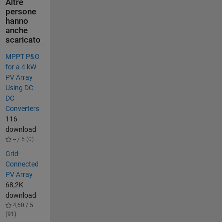
Altre
persone
hanno
anche
scaricato
MPPT P&O
for a 4 kW
PV Array
Using DC–
DC
Converters
116
download
-- / 5 (0)
Grid-
Connected
PV Array
68,2K
download
4,60 / 5
(91)