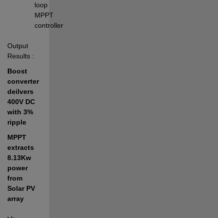
loop 
MPPT 
controller
Output 
Results :
Boost 
converter 
deilvers 
400V DC 
with 3% 
ripple 
MPPT 
extracts 
8.13Kw 
power 
from 
Solar PV 
array