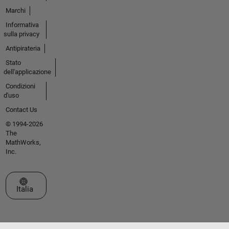
Marchi
Informativa
sulla privacy
Antipirateria
Stato
dell'applicazione
Condizioni
d'uso
Contact Us
© 1994-2026
The
MathWorks,
Inc.
Seleziona un sito web
Italia