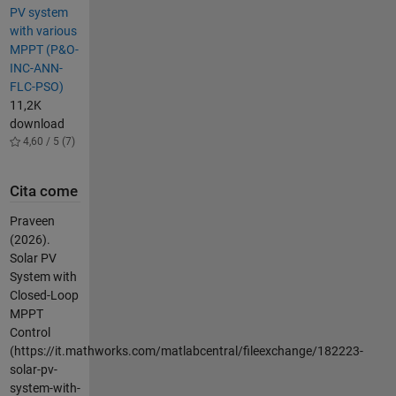
PV system
with various
MPPT (P&O-
INC-ANN-
FLC-PSO)
11,2K
download
4,60 / 5 (7)
Cita come
Praveen
(2026).
Solar PV
System with
Closed-Loop
MPPT
Control
(https://it.mathworks.com/matlabcentral/fileexchange/182223-
solar-pv-
system-with-