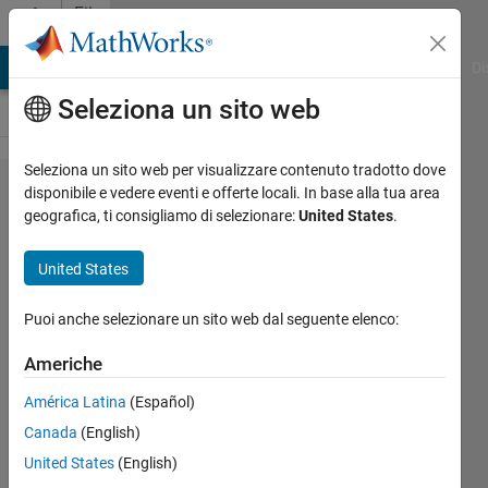
Vai al contenuto
File
Exchange
MATLAB Answers
File Exchange
Cody
AI Chat Playground
Di
Seleziona un sito web
Seleziona un sito web per visualizzare contenuto tradotto dove
Solar
disponibile e vedere eventi e offerte locali. In base alla tua area
geografica, ti consigliamo di selezionare:
United States
.
PV
System
United States
with
Closed-
Puoi anche selezionare un sito web dal seguente elenco:
Loop
Americhe
MPPT
América Latina
(Español)
Control
Canada
(English)
This model shows solar PV
United States
(English)
system using a MPPT