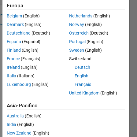
Europa
Belgium
(English)
Netherlands
(English)
Panoramica
Denmark
(English)
Norway
(English)
Deutschland
(Deutsch)
Österreich
(Deutsch)
http://simulations.narod.ru/
España
(Español)
Portugal
(English)
[i1a
i2a]=find_sequences(b,n)
Finland
(English)
Sweden
(English)
b is 1d array
France
(Français)
Switzerland
n is number
Ireland
(English)
Deutsch
finds
sequences
Italia
(Italiano)
English
b==n and
Luxembourg
(English)
Français
return
United Kingdom
(English)
indexes to
i1a i2a
Asia-Pacifico
all elements
b(i1a(i):i2a(i))==n
Australia
(English)
example:
India
(English)
[i1a
i2a]=find_sequences([1
New Zealand
(English)