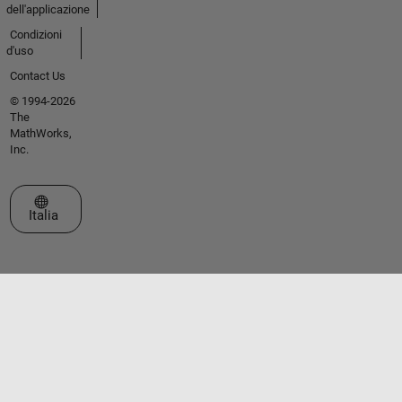
dell'applicazione
Condizioni
d'uso
Contact Us
© 1994-2026
The
MathWorks,
Inc.
Seleziona un sito web
Italia