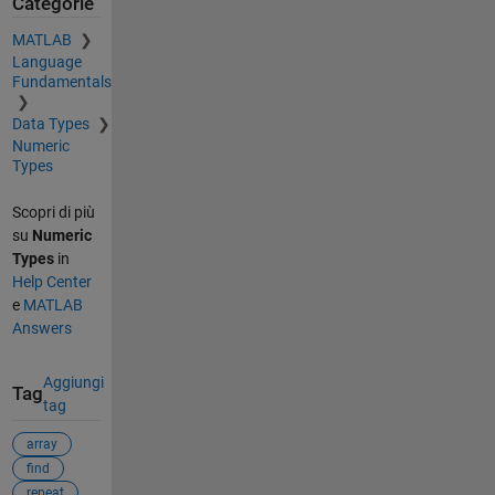
Categorie
MATLAB
Language
Fundamentals
Data Types
Numeric
Types
Scopri di più
su
Numeric
Types
in
Help Center
e
MATLAB
Answers
Aggiungi
Tag
tag
array
find
repeat