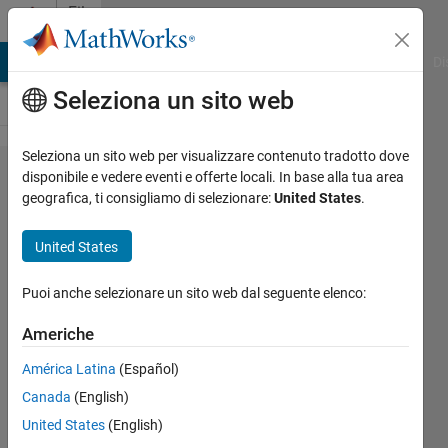
Vai al contenuto
File
Exchange
MATLAB Answers
File Exchange
Cody
AI Chat Playground
Di
Seleziona un sito web
Seleziona un sito web per visualizzare contenuto tradotto dove
find
disponibile e vedere eventi e offerte locali. In base alla tua area
geografica, ti consigliamo di selezionare:
United States
.
sequences
United States
Finds sequences of repeated
Puoi anche selezionare un sito web dal seguente elenco:
elements in array
Americhe
Maxim Vedenyov
Versione 1.0.0.0
(1,31 KB)
América Latina
(Español)
204 download
5,00/5
(1)
Canada
(English)
1 nov 2011
United States
(English)