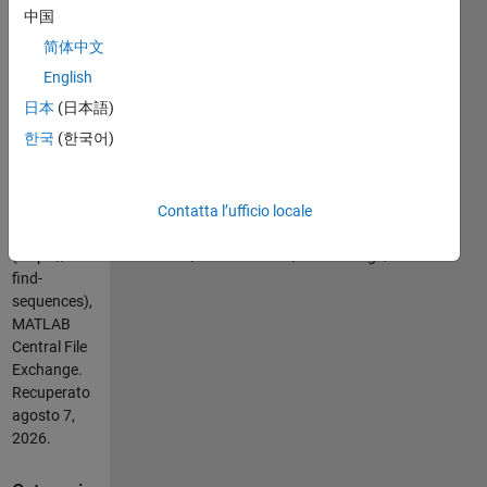
2 2 1 1 1 2 2
中国
2],2)
简体中文
i1a = 2 7
i2a = 3 9
English
日本
(日本語)
Cita come
한국
(한국어)
Maxim
Vedenyov
(2026).
find
Contatta l’ufficio locale
sequences
(https://it.mathworks.com/matlabcentral/fileexchange/33554-
find-
sequences),
MATLAB
Central File
Exchange.
Recuperato
agosto 7,
2026
.