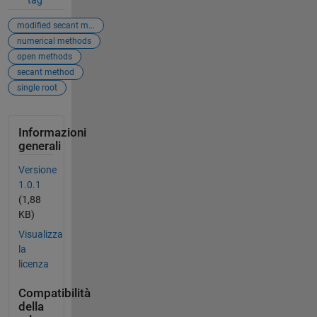
tag
modified secant m...
numerical methods
open methods
secant method
single root
Informazioni
generali
Versione
1.0.1
(1,88
KB)
Visualizza
la
licenza
Compatibilità
della