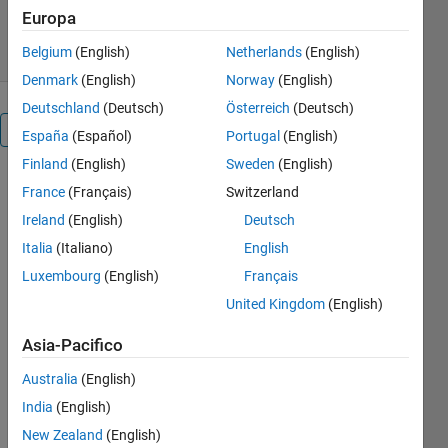
708 download
0,00/5
(0)
Europa
30 giu 2020
Belgium
(English)
Netherlands
(English)
Denmark
(English)
Norway
(English)
Deutschland
(Deutsch)
Österreich
(Deutsch)
Panoramica
España
(Español)
Portugal
(English)
Finland
(English)
Sweden
(English)
It is an open
France
(Français)
Switzerland
numerical
Ireland
(English)
Deutsch
method and
a modified
Italia
(Italiano)
English
or improved
Luxembourg
(English)
Français
version of
United Kingdom
(English)
the regular
Secant
Asia-Pacifico
method. It
asks for only
Australia
(English)
one initial
India
(English)
guesses and
New Zealand
(English)
a