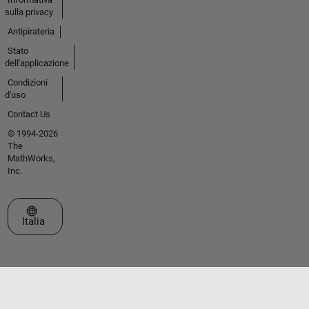
sulla privacy
Antipirateria
Stato
dell'applicazione
Condizioni
d'uso
Contact Us
© 1994-2026
The
MathWorks,
Inc.
Seleziona un sito web
Italia