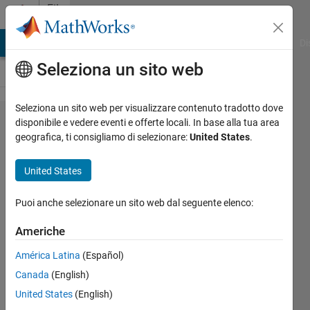
Vai al contenuto
File
Exchange
MATLAB Answers
File Exchange
Cody
AI Chat Playground
Di
Seleziona un sito web
Seleziona un sito web per visualizzare contenuto tradotto dove
Modified
disponibile e vedere eventi e offerte locali. In base alla tua area
geografica, ti consigliamo di selezionare:
United States
.
Secant
method
United States
A modified version of the
Puoi anche selezionare un sito web dal seguente elenco:
Secant method that uses one
initial guess and a fractional
Americhe
perturbation constant for a
faster convergence
América Latina
(Español)
Canada
(English)
Robby Ching
United States
(English)
Versione 1.0.1
(1,88 KB)