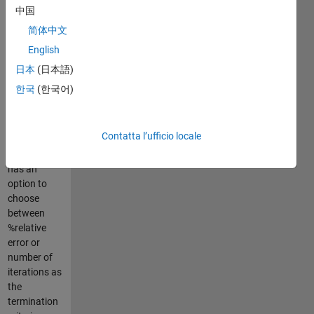
(fractional)
中国
constant. It
简体中文
generally
English
converges to
the true root
日本
(日本語)
faster
한국
(한국어)
compared to
the regular
Secant
Contatta l’ufficio locale
method. The
user also
has an
option to
choose
between
%relative
error or
number of
iterations as
the
termination