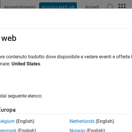
Apprendimento
Accedi
Acquista MATLAB
t Playground
Discussioni
Concorsi
Blog
Pubblica
Altro
o web
 SHAH
i fa
|
Attivo dal 2019
re contenuto tradotto dove disponibile e vedere eventi e offerte l
ng:
0
onare:
United States
.
dal seguente elenco:
Europa
Belgium
(English)
Netherlands
(English)
RANK
Denmark
(English)
Norway
(English)