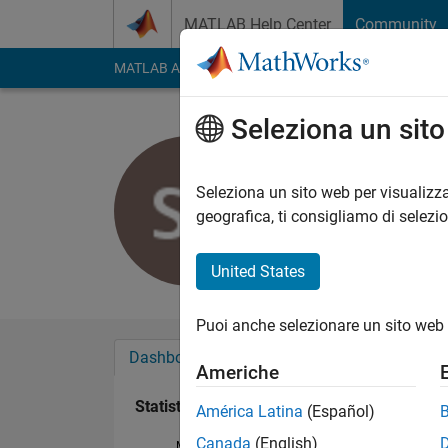
Vai al contenuto
MATLAB Help Center
Community
MATLAB Answers
File Exchange
Cody
AI Cha
Seleziona un sit
SAURABH
Last seen: oltre 3 ann
Seleziona un sito web per visualizza
Followers:
0
Followi
geografica, ti consigliamo di selezi
Follow
United States
Puoi anche selezionare un sito web 
Dashboard
Badge
Sponsorizzazioni
Americhe
Statistica
América Latina
(Español)
Canada
(English)
MATLAB Answers