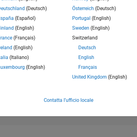
157.855
of 302.028
Deutschland
(Deutsch)
Österreich
(Deutsch)
España
(Español)
Portugal
(English)
REPUTAZIONE
0
inland
(English)
Sweden
(English)
rance
(Français)
Switzerland
CONTRIBUTI
2
Domande
reland
(English)
Deutsch
0
Risposte
talia
(Italiano)
English
ACCETTAZION
Luxembourg
(English)
Français
DELLE RISPOS
0.0%
2
10/22
L
05/23
12/23
07/24
02/25
09/25
04/26
United Kingdom
(English)
CRONOLOGIA
VOTI RICEVUTI
0
Contatta l’ufficio locale