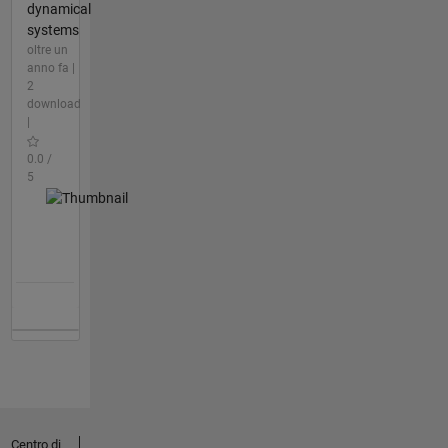
dynamical
systems
oltre un
anno fa |
2
download
|
0.0 /
5
Centro di