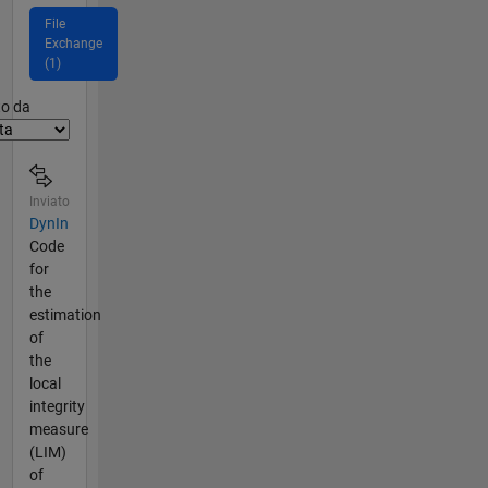
File
Exchange
(1)
er2
to da
Inviato
DynIn
Code
for
the
estimation
of
the
local
integrity
measure
(LIM)
of