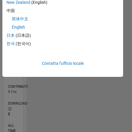
New Zealand
(English)
CRONOLOGIA
中国
简体中文
RANK
English
19.735
of
日本
(日本語)
21.509
한국
(한국어)
REPUTAZIONE
0
Contatta l’ufficio locale
VALUTAZIONE
MEDIA
0.00
CONTRIBUTI
1
File
DOWNLOAD
2
ALL
TIME