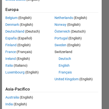
Follow
Europa
Belgium
(English)
Netherlands
(English)
Denmark
(English)
Norway
(English)
Dashboard
Deutschland
(Deutsch)
Österreich
(Deutsch)
España
(Español)
Portugal
(English)
Statistica
Finland
(English)
Sweden
(English)
F…
France
(Français)
Switzerland
Ireland
(English)
Deutsch
-2
-1
3
2
Italia
(Italiano)
English
Luxembourg
(English)
Français
CONTRIBUTI
United Kingdom
(English)
L
1
Asia-Pacifico
Australia
(English)
0
India
(English)
02/25
04/25
06/25
08/25
10/25
12/25
02/26
04/26
06/26
08/26
05/25
11/25
05/26
L