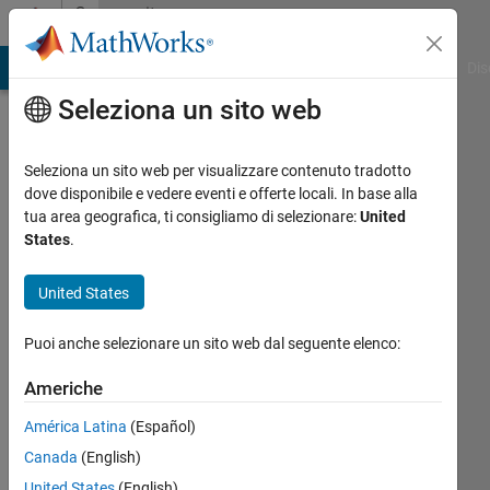
Vai al contenuto
Community
Profile
ATLAB Answers
File Exchange
Cody
AI Chat Playground
Dis
Seleziona un sito web
Seleziona un sito web per visualizzare contenuto tradotto
dove disponibile e vedere eventi e offerte locali. In base alla
Giuseppe
tua area geografica, ti consigliamo di selezionare:
United
States
.
Last
seen: 5
United States
mesi fa
|
Attivo
Puoi anche selezionare un sito web dal seguente elenco:
dal 2025
Americhe
Followers:
0
América Latina
(Español)
Following:
Canada
(English)
0
United States
(English)