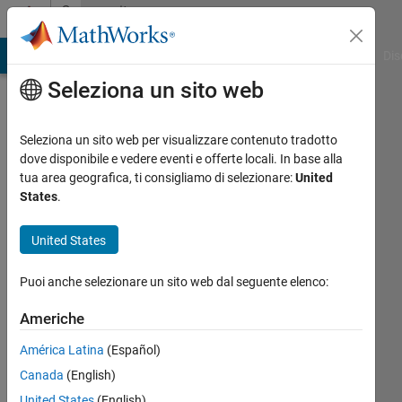
Vai al contenuto
Community
Profile
ATLAB Answers
File Exchange
Cody
AI Chat Playground
Dis
Seleziona un sito web
Seleziona un sito web per visualizzare contenuto tradotto
dove disponibile e vedere eventi e offerte locali. In base alla
Jong
tua area geografica, ti consigliamo di selezionare:
United
States
.
Hoon
United States
Jeon
Attivo
Puoi anche selezionare un sito web dal seguente elenco:
dal 2017
Americhe
Followers:
América Latina
(Español)
0
Following:
Canada
(English)
0
United States
(English)