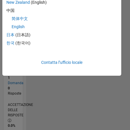
New Zealand
(English)
06/17
06/18
06/19
06/20
06/21
06/22
06/23
06/24
06/25
06/26
07/18
08/19
09/20
10/21
11/22
12/23
01/25
02/26
09/18
12/19
03/21
09/23
12/24
03/26
L
CRONOLOGIA
中国
简体中文
English
RANK
100.384
日本
(日本語)
of
한국
(한국어)
302.028
REPUTAZIONE
0
Contatta l’ufficio locale
CONTRIBUTI
1
Domanda
0
Risposte
ACCETTAZIONE
DELLE
RISPOSTE
0.0%