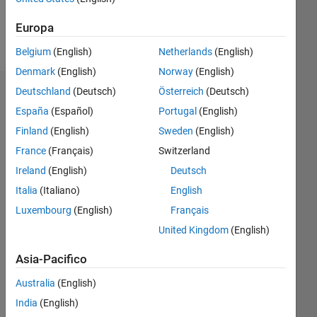
Europa
Follow
Belgium
(English)
Netherlands
(English)
Denmark
(English)
Norway
(English)
Deutschland
(Deutsch)
Österreich
(Deutsch)
Dashboard
España
(Español)
Portugal
(English)
Statistica
Finland
(English)
Sweden
(English)
France
(Français)
Switzerland
M…
Ireland
(English)
Deutsch
-2
-1
3
2
Italia
(Italiano)
English
Luxembourg
(English)
Français
United Kingdom
(English)
CONTRIBUTI
L
1
Asia-Pacifico
Australia
(English)
India
(English)
0