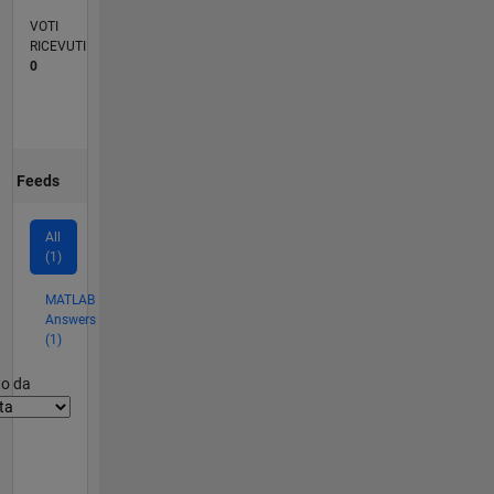
VOTI
RICEVUTI
0
Feeds
All
(1)
MATLAB
Answers
(1)
er2
to da