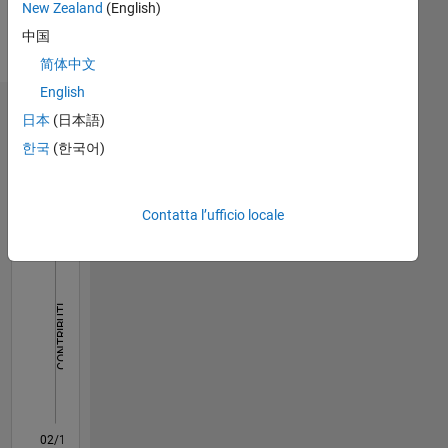
New Zealand
(English)
Kucukdemiral
中国
is a
Mostra
lecturer
简体中文
altro
in
English
Instrumentation,
Dashboard
日本
(日本語)
Control
and
한국
(한국어)
Statistica
Analytical
Sciences
F…
in the
Contatta l’ufficio locale
Department
of
-2
-1
3
2
Engineering
and
CONTRIBUTI
professor
in
L
1
control
engineering.
0
02/18
01/19
12/19
11/20
10/21
09/22
08/23
07/24
06/25
05/26
02/19
02/20
02/21
02/22
02/23
02/24
02/25
02/26
04/19
06/20
08/21
10/22
12/23
04/26
L