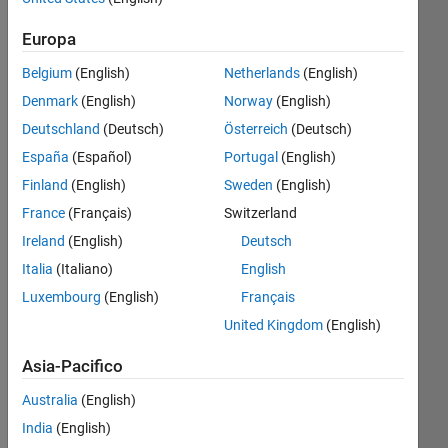
University,
TR
Europa
Last
Belgium
(English)
Netherlands
(English)
seen:
Denmark
(English)
Norway
(English)
oltre 5
Deutschland
(Deutsch)
Österreich
(Deutsch)
anni fa
|
Attivo
España
(Español)
Portugal
(English)
dal 2018
Finland
(English)
Sweden
(English)
France
(Français)
Switzerland
Followers:
0
Ireland
(English)
Deutsch
Following:
Italia
(Italiano)
English
0
Luxembourg
(English)
Français
United Kingdom
(English)
Follow
Asia-Pacifico
Messaggio
Australia
(English)
Dr
Ibrahim
India
(English)
Beklan