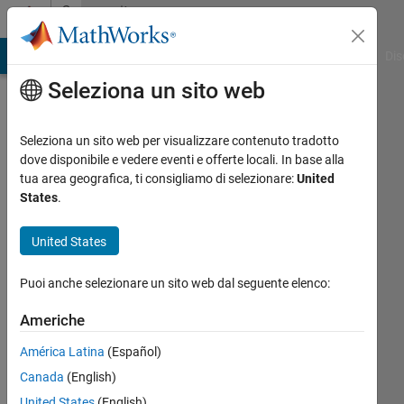
Vai al contenuto
Community
Profile
ATLAB Answers
File Exchange
Cody
AI Chat Playground
Dis
Seleziona un sito web
Seleziona un sito web per visualizzare contenuto tradotto
dove disponibile e vedere eventi e offerte locali. In base alla
ibrahim
tua area geografica, ti consigliamo di selezionare:
United
States
.
kucukdemiral
United States
Glasgow
Caledonian
Puoi anche selezionare un sito web dal seguente elenco:
University,
UK
Americhe
and
América Latina
(Español)
Yildiz
Canada
(English)
Technical
United States
(English)