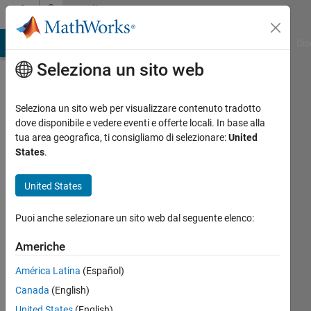
Vai al contenuto
Community
Profile
ATLAB Answers
File Exchange
Cody
AI Chat Playground
Dis
Seleziona un sito web
Seleziona un sito web per visualizzare contenuto tradotto
dove disponibile e vedere eventi e offerte locali. In base alla
Russ
tua area geografica, ti consigliamo di selezionare:
United
States
.
Arizona
State
United States
University
Mesa
Puoi anche selezionare un sito web dal seguente elenco:
Last
Americhe
seen:
América Latina
(Español)
quasi 4
anni fa
Canada
(English)
|
Attivo
United States
(English)