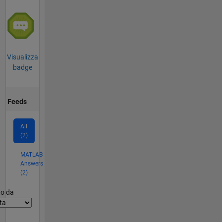
Visualizza
badge
Feeds
All
(2)
MATLAB
Answers
(2)
er2
to da