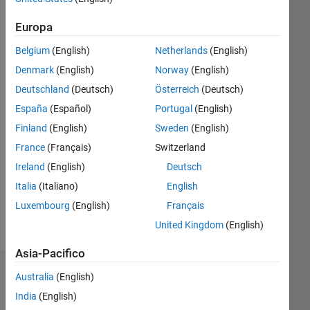
dal 2014
Europa
Followers:
0
Belgium
(English)
Netherlands
(English)
Following:
Denmark
(English)
Norway
(English)
0
Deutschland
(Deutsch)
Österreich
(Deutsch)
España
(Español)
Portugal
(English)
Follow
Finland
(English)
Sweden
(English)
Messaggio
France
(Français)
Switzerland
Professional
Ireland
(English)
Deutsch
Interests:
Italia
(Italiano)
English
Statistics,
social
Luxembourg
(English)
Français
network
United Kingdom
(English)
Mostra
analysis,
altro
graph
Asia-Pacifico
theory,
Dashboard
Australia
(English)
cognitive
science
India
(English)
Statistica