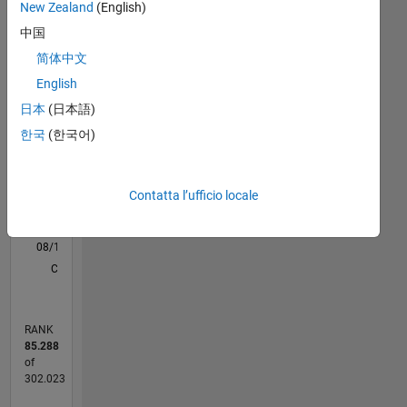
New Zealand
(English)
M…
中国
简体中文
-2
-1
3
2
English
日本
(日本語)
CONTRIBUTI
한국
(한국어)
L
1
Contatta l’ufficio locale
0
08/14
11/15
02/17
05/18
08/19
11/20
02/22
05/23
08/24
11/25
01/16
06/17
11/18
04/20
09/21
02/23
07/24
12/25
04/16
12/17
04/21
12/22
04/26
L
CRONOLOGIA
RANK
85.288
of
302.023