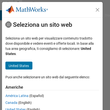
Vai al contenuto
Community
Profile
ATLAB Answers
File Exchange
Cody
AI Chat Playground
Dis
Seleziona un sito web
Seleziona un sito web per visualizzare contenuto tradotto
dove disponibile e vedere eventi e offerte locali. In base alla
Erasmus
tua area geografica, ti consigliamo di selezionare:
United
States
.
Sowah
United States
Attivo
dal 2018
Puoi anche selezionare un sito web dal seguente elenco:
Followers:
Americhe
0
Following:
América Latina
(Español)
0
Canada
(English)
United States
(English)