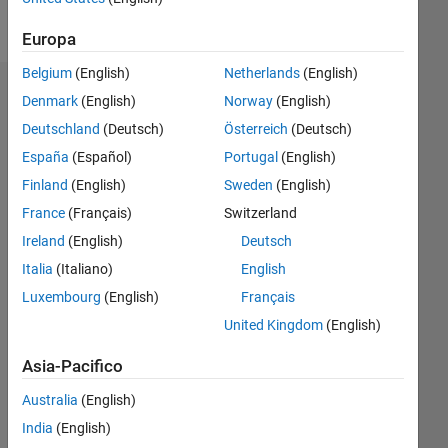
Follow
Europa
Belgium
(English)
Netherlands
(English)
Dashboard
Denmark
(English)
Norway
(English)
Deutschland
(Deutsch)
Österreich
(Deutsch)
Statistica
España
(Español)
Portugal
(English)
M…
Finland
(English)
Sweden
(English)
France
(Français)
Switzerland
-2
-1
4
3
Ireland
(English)
Deutsch
Italia
(Italiano)
English
2
CONTRIBUTI
Luxembourg
(English)
Français
L
United Kingdom
(English)
1
Asia-Pacifico
Australia
(English)
0
03/18
02/19
01/20
12/20
11/21
10/22
09/23
08/24
07/25
06/26
03/19
03/20
03/21
03/22
03/23
03/24
03/25
03/26
05/19
07/20
09/21
11/22
01/24
05/26
L
India
(English)
CRONOLOGIA