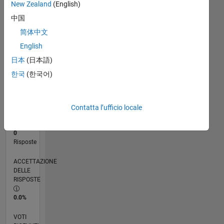
New Zealand
(English)
中国
RANK
简体中文
119.067
English
of
302.031
日本
(日本語)
한국
(한국어)
REPUTAZIONE
0
CONTRIBUTI
Contatta l’ufficio locale
3
Domande
0
Risposte
ACCETTAZIONE
DELLE
RISPOSTE
0.0%
VOTI