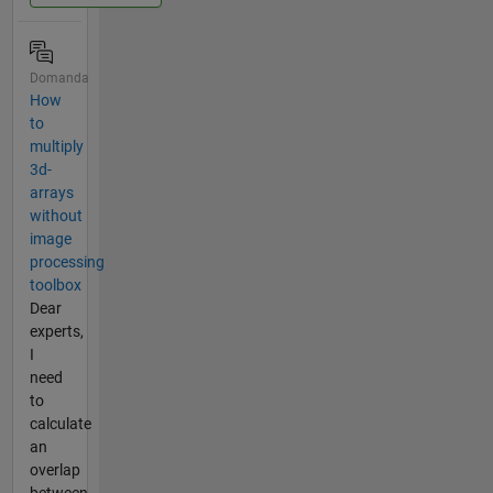
Domanda
How
to
multiply
3d-
arrays
without
image
processing
toolbox
Dear
experts,
I
need
to
calculate
an
overlap
between