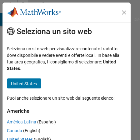
Vai al contenuto
Community
Profile
ATLAB Answers
File Exchange
Cody
AI Chat Playground
Dis
Seleziona un sito web
Seleziona un sito web per visualizzare contenuto tradotto
dove disponibile e vedere eventi e offerte locali. In base alla
Gülizar
tua area geografica, ti consigliamo di selezionare:
United
States
.
Kaya
United States
Attivo
dal 2018
Puoi anche selezionare un sito web dal seguente elenco:
Followers:
Americhe
0
Following:
América Latina
(Español)
0
Canada
(English)
United States
(English)