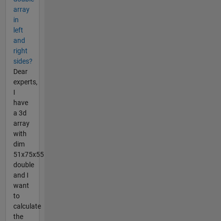
array
in
left
and
right
sides?
Dear
experts,
I
have
a 3d
array
with
dim
51x75x55
double
and I
want
to
calculate
the