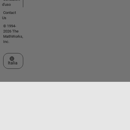
d'uso
Contact
Us
© 1994-
2026 The
MathWorks,
Inc.
Seleziona un sito web
Italia