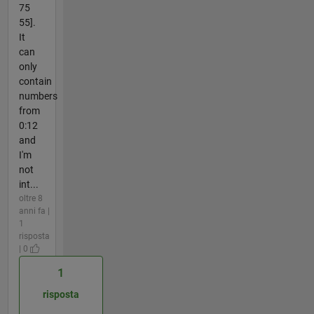
75
55].
It
can
only
contain
numbers
from
0:12
and
I'm
not
int...
oltre 8
anni fa |
1
risposta
| 0
1
risposta