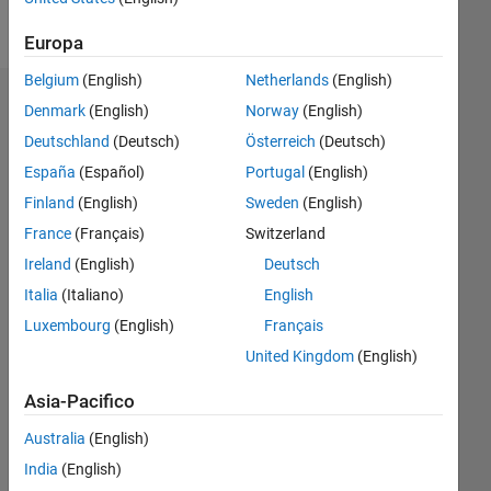
Follow
Europa
Belgium
(English)
Netherlands
(English)
Dashboard
Denmark
(English)
Norway
(English)
Deutschland
(Deutsch)
Österreich
(Deutsch)
Statistica
España
(Español)
Portugal
(English)
M…
Finland
(English)
Sweden
(English)
France
(Français)
Switzerland
-2
-1
5
4
Ireland
(English)
Deutsch
Italia
(Italiano)
English
3
CONTRIBUTI
Luxembourg
(English)
Français
L
2
United Kingdom
(English)
1
Asia-Pacifico
Australia
(English)
0
04/18
03/19
02/20
01/21
12/21
11/22
10/23
09/24
08/25
07/26
04/19
04/20
04/21
04/22
04/23
04/24
04/25
04/26
06/19
08/20
10/21
12/22
02/24
06/26
L
India
(English)
CRONOLOGIA