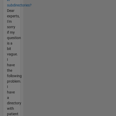
subdirectories?
Dear
experts,
I'm
sorry
if my
question
is a
bit
vague.
I
have
the
following
problem.
I
have
a
directory
with
patient