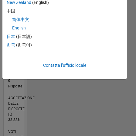
New Zealand
(English)
中国
RANK
简体中文
122.148
English
of
302.031
日本
(日本語)
한국
(한국어)
REPUTAZIONE
0
CONTRIBUTI
Contatta l’ufficio locale
6
Domande
0
Risposte
ACCETTAZIONE
DELLE
RISPOSTE
33.33%
VOTI