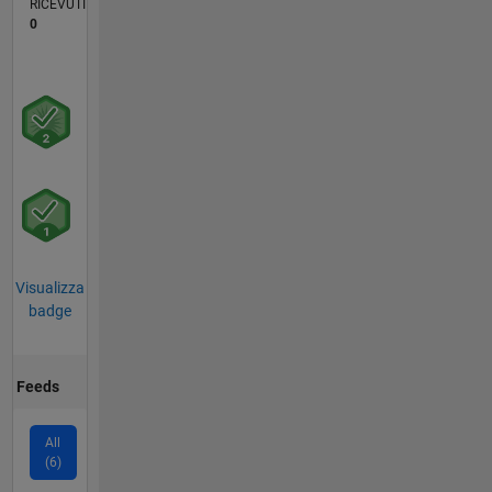
RICEVUTI
0
Visualizza
badge
Feeds
All
(6)