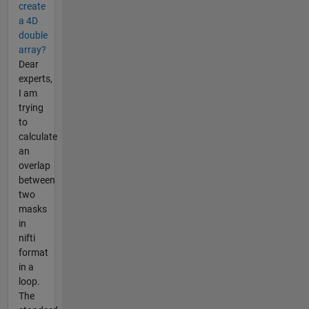
create
a 4D
double
array?
Dear
experts,
I am
trying
to
calculate
an
overlap
between
two
masks
in
nifti
format
in a
loop.
The