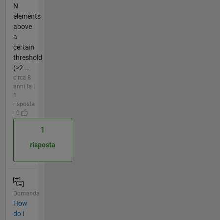
N
elements
above
a
certain
threshold
(>2...
circa 8
anni fa |
1
risposta
| 0
1
risposta
Domanda
How
do I