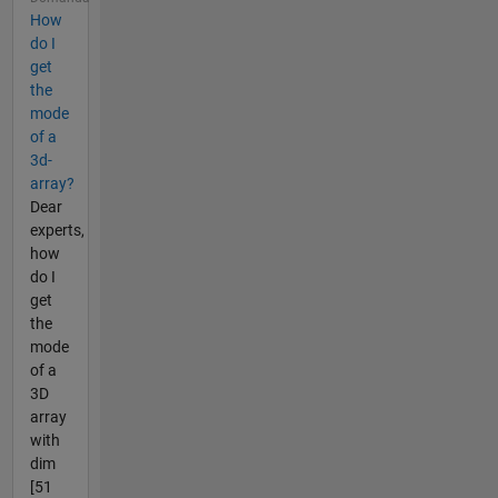
How
do I
get
the
mode
of a
3d-
array?
Dear
experts,
how
do I
get
the
mode
of a
3D
array
with
dim
[51