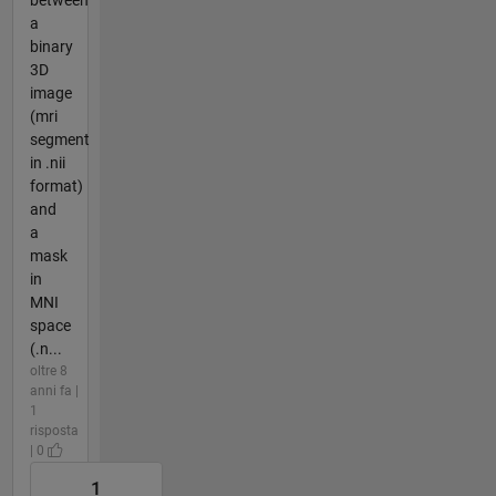
a
binary
3D
image
(mri
segment
in .nii
format)
and
a
mask
in
MNI
space
(.n...
oltre 8
anni fa |
1
risposta
| 0
1