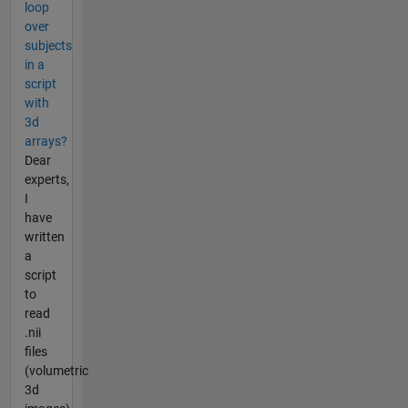
loop
over
subjects
in a
script
with
3d
arrays?
Dear
experts,
I
have
written
a
script
to
read
.nii
files
(volumetric
3d