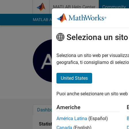
Vai al contenuto
MATLAB Help Center
Community
MATLAB Answers
File Exchange
Cody
AI Cha
Seleziona un sit
Andy
Seleziona un sito web per visualizza
Last seen: 8 mesi fa
geografica, ti consigliamo di selezi
Followers:
0
Followi
United States
Follow
Messag
Puoi anche selezionare un sito web 
Americhe
Dashboard
Badge
Sponsorizzazioni
América Latina
(Español)
Statistica
Canada
(English)