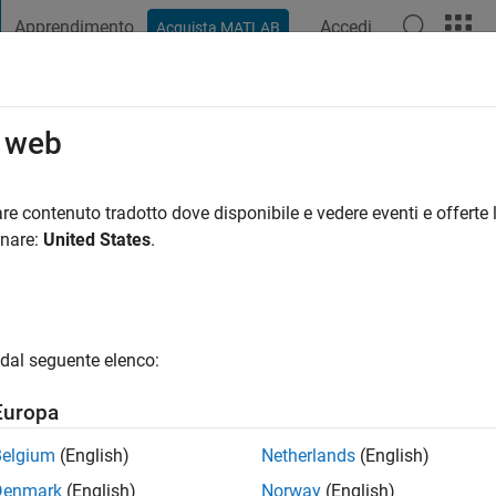
Apprendimento
Accedi
Acquista MATLAB
t Playground
Discussioni
Concorsi
Blog
Pubblica
Altro
o web
re contenuto tradotto dove disponibile e vedere eventi e offerte l
|
Attivo dal 2012
onare:
United States
.
ng:
0
gio
dal seguente elenco:
Europa
Belgium
(English)
Netherlands
(English)
Denmark
(English)
Norway
(English)