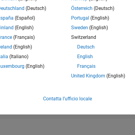
RANK
Deutschland
(Deutsch)
Österreich
(Deutsch)
89.225
of 178.268
España
(Español)
Portugal
(English)
CONTRIBUTI
inland
(English)
Sweden
(English)
0
Problemi
rance
(Français)
Switzerland
2
Soluzioni
reland
(English)
Deutsch
PUNTEGGIO
30
talia
(Italiano)
English
Luxembourg
(English)
Français
NUMERO DI B
1
United Kingdom
(English)
07/18
08/19
L
09/20
10/21
11/22
12/23
01/25
02/26
CRONOLOGIA
Contatta l’ufficio locale