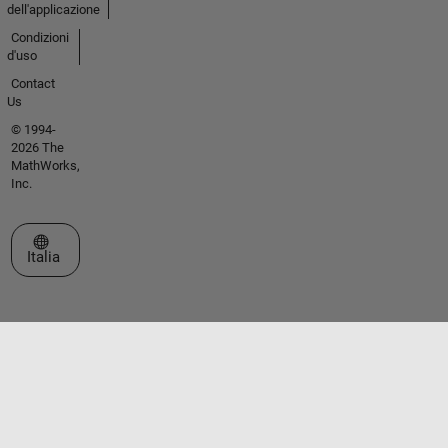
dell'applicazione
Condizioni
d'uso
Contact
Us
© 1994-
2026 The
MathWorks,
Inc.
Seleziona un sito web
Italia