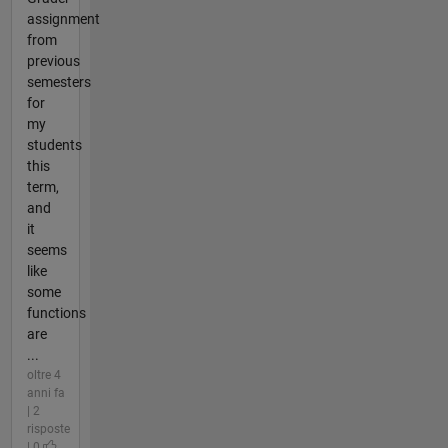
assignment
from
previous
semesters
for
my
students
this
term,
and
it
seems
like
some
functions
are
...
oltre 4
anni fa
| 2
risposte
| 0