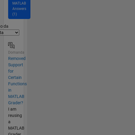
MATLAB
Answers
(1)
er2
to da
Domanda
Removed
Support
for
Certain
Functions
in
MATLAB
Grader?
I am
reusing
a
MATLAB
Grader