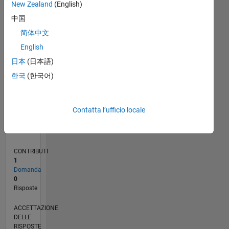
New Zealand
(English)
中国
0
04/22
10/22
04/23
10/23
04/24
10/24
04/25
10/25
04/26
11/22
06/23
01/24
08/24
03/25
05/26
12/22
08/23
12/24
08/25
L
简体中文
CRONOLOGIA
English
日本
(日本語)
RANK
한국
(한국어)
85.327
of
302.031
Contatta l’ufficio locale
REPUTAZIONE
0
CONTRIBUTI
1
Domanda
0
Risposte
ACCETTAZIONE
DELLE
RISPOSTE