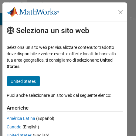
Vai al contenuto
Community
Profile
ATLAB Answers
File Exchange
Cody
AI Chat Playground
Dis
Seleziona un sito web
Seleziona un sito web per visualizzare contenuto tradotto
dove disponibile e vedere eventi e offerte locali. In base alla
Nathan
tua area geografica, ti consigliamo di selezionare:
United
States
.
You
United States
Last
seen:
Puoi anche selezionare un sito web dal seguente elenco:
circa 4
anni fa
Americhe
|
Attivo
dal 2022
América Latina
(Español)
Canada
(English)
Followers:
0
United States
(English)