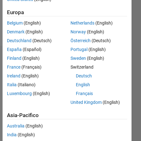
Following:
0
Europa
Belgium
(English)
Netherlands
(English)
Follow
Denmark
(English)
Norway
(English)
Deutschland
(Deutsch)
Österreich
(Deutsch)
España
(Español)
Portugal
(English)
Dashboard
Finland
(English)
Sweden
(English)
France
(Français)
Switzerland
Statistica
Ireland
(English)
Deutsch
M…
Italia
(Italiano)
English
Luxembourg
(English)
Français
-2
-1
3
2
United Kingdom
(English)
Asia-Pacifico
CONTRIBUTI
L
1
Australia
(English)
India
(English)