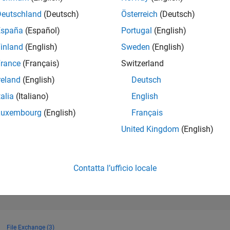
906
of 302.028
Deutschland
(Deutsch)
Österreich
(Deutsch)
España
(Español)
Portugal
(English)
REPUTAZIONE
86
inland
(English)
Sweden
(English)
rance
(Français)
Switzerland
CONTRIBUTI
60
Domande
reland
(English)
Deutsch
33
Risposte
talia
(Italiano)
English
ACCETTAZION
Luxembourg
(English)
Français
DELLE RISPOS
40.0%
2
10/22
L
05/23
12/23
07/24
02/25
09/25
04/26
United Kingdom
(English)
CRONOLOGIA
VOTI RICEVUTI
14
Contatta l’ufficio locale
File Exchange (3)