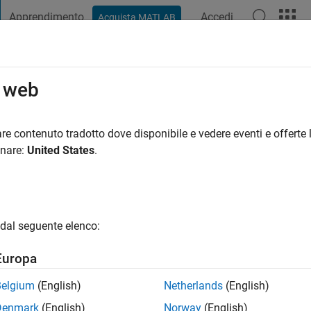
Apprendimento
Accedi
Acquista MATLAB
t Playground
Discussioni
Concorsi
Blog
Pubblica
Altro
o web
nno fa
|
Attivo dal 2019
re contenuto tradotto dove disponibile e vedere eventi e offerte l
ng:
0
onare:
United States
.
dal seguente elenco:
Europa
Belgium
(English)
Netherlands
(English)
RANK
Denmark
(English)
Norway
(English)