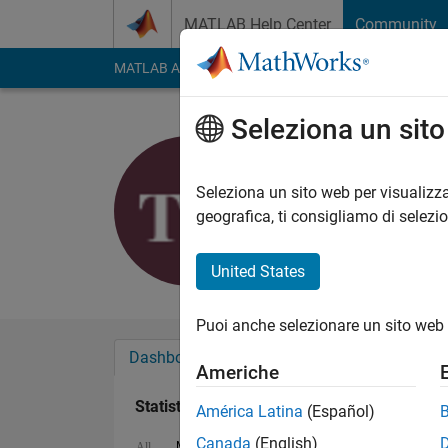
Vai al contenuto
MATLAB Help Center
Community
MATLAB Answers
File Exchange
Cody
AI Cha
Seleziona un sit
galaxy
Last seen: oltre un a
Seleziona un sito web per visualizza
Followers:
0
Followi
geografica, ti consigliamo di selezi
Follow
United States
Puoi anche selezionare un sito web 
Dashboard
Badge
Sponsorizzazioni
Americhe
Statistica
América Latina
(Español)
Canada
(English)
MATLAB Answers
Cody
File Exchange
All