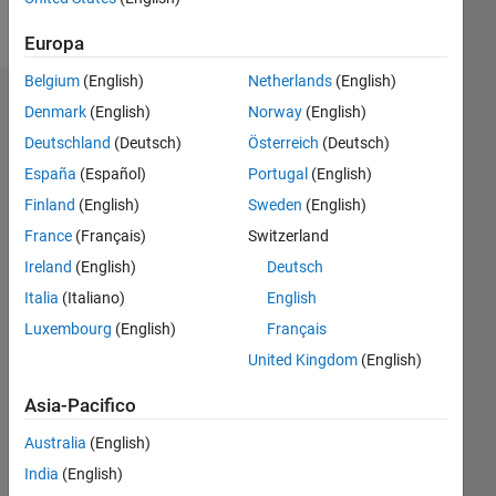
Follow
Europa
Belgium
(English)
Netherlands
(English)
Badge
Denmark
(English)
Norway
(English)
Deutschland
(Deutsch)
Österreich
(Deutsch)
Priyamvada
Shankar's
España
(Español)
Portugal
(English)
Badge
Finland
(English)
Sweden
(English)
France
(Français)
Switzerland
MATLAB
Answers
Tutto
Ireland
(English)
Deutsch
Badge
Italia
(Italiano)
English
Luxembourg
(English)
Français
United Kingdom
(English)
Asia-Pacifico
First Answer
Australia
(English)
22 Mar 2019
India
(English)