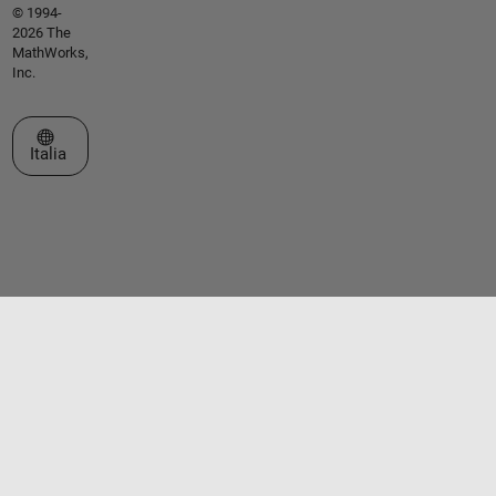
© 1994-
2026 The
MathWorks,
Inc.
Seleziona un sito web
Italia