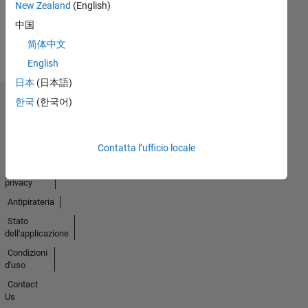
New Zealand
(English)
Guarda
中国
tutto
简体中文
Badge
English
日本
(日本語)
한국
(한국어)
Centro di
fiducia
Marchi
Contatta l’ufficio locale
Informativa
sulla
privacy
Antipirateria
Stato
dell'applicazione
Condizioni
d'uso
Contact
Us