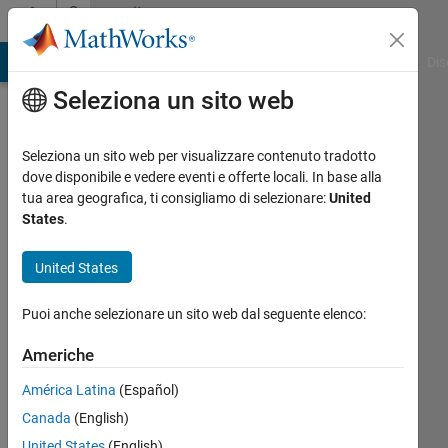
Vai al contenuto
Community
Profile
ATLAB Answers
File Exchange
Cody
AI Chat Playground
Dis
Seleziona un sito web
Seleziona un sito web per visualizzare contenuto tradotto
dove disponibile e vedere eventi e offerte locali. In base alla
Priyamvada
tua area geografica, ti consigliamo di selezionare:
United
States
.
Shankar
United States
Attivo
dal 2019
Puoi anche selezionare un sito web dal seguente elenco:
Followers:
Americhe
0
Following:
América Latina
(Español)
0
Canada
(English)
United States
(English)