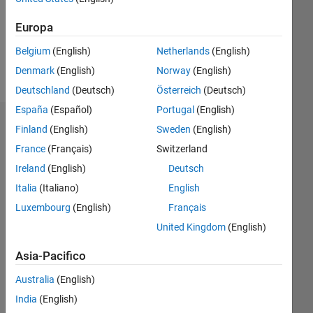
Following:
0
Europa
Belgium
(English)
Netherlands
(English)
Follow
Denmark
(English)
Norway
(English)
Deutschland
(Deutsch)
Österreich
(Deutsch)
España
(Español)
Portugal
(English)
Dashboard
Finland
(English)
Sweden
(English)
France
(Français)
Switzerland
Statistica
Ireland
(English)
Deutsch
M…
All
Italia
(Italiano)
English
F…
Luxembourg
(English)
Français
United Kingdom
(English)
-2
-1
3
2
Asia-Pacifico
CONTRIBUTI
Australia
(English)
L
1
India
(English)