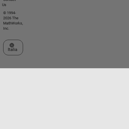
Us
© 1994-
2026 The
MathWorks,
Inc.
Seleziona un sito web
Italia