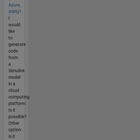
Azure,
AWS)?
I
would
like
to
generate
code
from
a
Simulink
model
in a
cloud
computing
platform.
Is it
possible?
Other
option:
is it