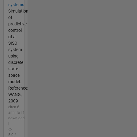
systems
Simulation
of
predictive
control
of a
SISO
system
using
discrete
state-
space
model.
Reference:
WANG,
2009
circa 6
anni fa | 1
download
|
5.0 /