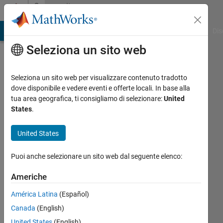
Vai al contenuto
Community
Profile
ATLAB Answers
File Exchange
Cody
AI Chat Playground
Dis
Seleziona un sito web
Seleziona un sito web per visualizzare contenuto tradotto
dove disponibile e vedere eventi e offerte locali. In base alla
Victor
tua area geografica, ti consigliamo di selezionare:
United
States
.
Maciel
United States
Last
seen:
Puoi anche selezionare un sito web dal seguente elenco:
oltre 3
anni fa
Americhe
|
Attivo
dal 2020
América Latina
(Español)
Canada
(English)
Followers:
0
United States
(English)