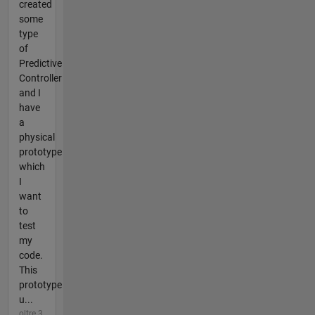
created
some
type
of
Predictive
Controller
and I
have
a
physical
prototype
which
I
want
to
test
my
code.
This
prototype
u...
oltre 3