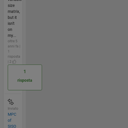
size
matrix,
but it
isn't
on
my...
oltre 5
anni fa |
1
risposta
| 2
1
risposta
Inviato
MPC
of
SISO