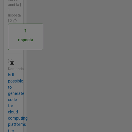
anni fa |
1
risposta
| 0
1
risposta
Domanda
Is it
possible
to
generate
code
for
cloud
computing
platforms
(i.e.