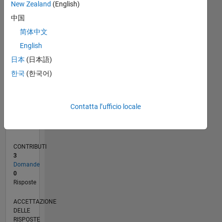
New Zealand
(English)
中国
0
05/20
01/21
09/21
05/22
01/23
09/23
05/24
01/25
09/25
05/26
02/21
11/21
08/22
05/23
02/24
11/24
08/25
04/21
03/22
02/23
01/24
12/24
11/25
L
简体中文
CRONOLOGIA
English
日本
(日本語)
RANK
한국
(한국어)
17.042
of
302.028
Contatta l’ufficio locale
REPUTAZIONE
2
CONTRIBUTI
3
Domande
0
Risposte
ACCETTAZIONE
DELLE
RISPOSTE