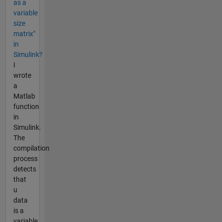
as a
variable
size
matrix"
in
Simulink?
I
wrote
a
Matlab
function
in
Simulink.
The
compilation
process
detects
that
u
data
is a
variable