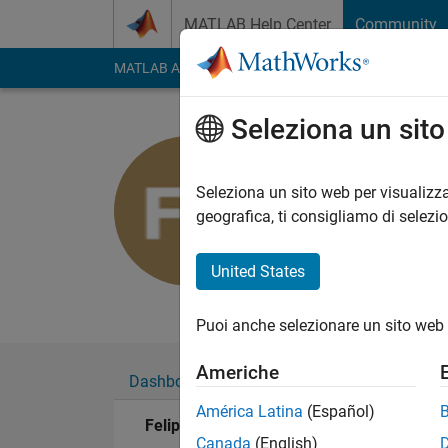
Vai al contenuto
MATLAB Help Center
Community
MATLAB Answers
File Exchange
Cody
AI Cha
Seleziona un sit
Felipe Tor
Last seen: quasi 2 an
Seleziona un sito web per visualizza
Followers:
0
Followi
geografica, ti consigliamo di selezi
Follow
United States
Electronics Computa
Puoi anche selezionare un sito web 
Americhe
Dashboard
Badge
Sponsorizzazioni
América Latina
(Español)
Felipe Torres's Badge
Canada
(English)