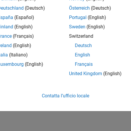
Deutschland
(Deutsch)
Österreich
(Deutsch)
España
(Español)
Portugal
(English)
inland
(English)
Sweden
(English)
rance
(Français)
Switzerland
reland
(English)
Deutsch
...
talia
(Italiano)
English
Luxembourg
(English)
Français
United Kingdom
(English)
Contatta l’ufficio locale