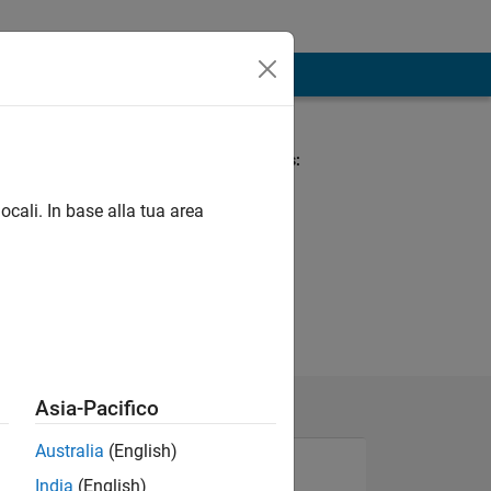
Spoken Languages:
English, Spanish
ocali. In base alla tua area
Asia-Pacifico
Australia
(English)
India
(English)