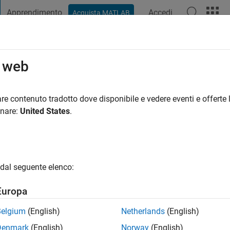
Apprendimento
Accedi
Acquista MATLAB
t Playground
Discussioni
Concorsi
Blog
Pubblica
Altro
o web
res
ni fa
|
Attivo dal 2021
re contenuto tradotto dove disponibile e vedere eventi e offerte l
ng:
0
onare:
United States
.
tional neuroscience
dal seguente elenco:
Europa
Belgium
(English)
Netherlands
(English)
Denmark
(English)
Norway
(English)