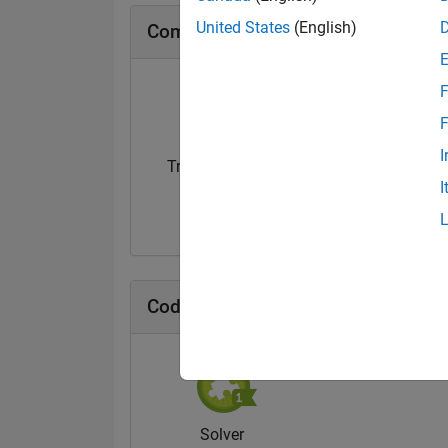
United States
(English)
Community Badge
F
F
I
Treasure Hunt...
MATLAB Mini Hack
I
14 Oct 2021
11 Nov 2021
Cody Badge
Solver