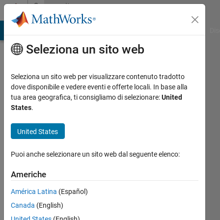
Vai al contenuto
Community
Profile
ATLAB Answers
File Exchange
Cody
AI Chat Playground
Dis
Seleziona un sito web
Seleziona un sito web per visualizzare contenuto tradotto
dove disponibile e vedere eventi e offerte locali. In base alla
Ling
tua area geografica, ti consigliamo di selezionare:
United
States
.
Kev
United States
Last
seen: 3
Puoi anche selezionare un sito web dal seguente elenco:
mesi fa
|
Attivo
Americhe
dal 2020
América Latina
(Español)
Followers:
Canada
(English)
0
Following:
United States
(English)