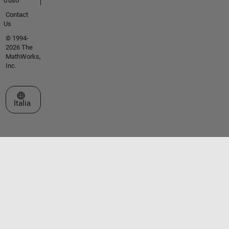
d'uso
Contact
Us
© 1994-
2026 The
MathWorks,
Inc.
Seleziona un sito web
Italia