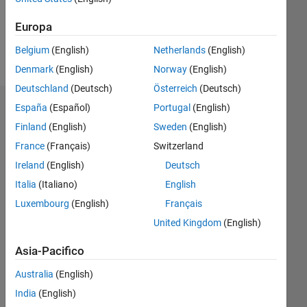
0
Europa
Belgium
(English)
Netherlands
(English)
Follow
Denmark
(English)
Norway
(English)
Deutschland
(Deutsch)
Österreich
(Deutsch)
España
(Español)
Portugal
(English)
Badge
Finland
(English)
Sweden
(English)
Ling
France
(Français)
Switzerland
Kev's
Badge
Ireland
(English)
Deutsch
Italia
(Italiano)
English
MATLAB
Luxembourg
(English)
Français
Answers
Tutto
Badge
United Kingdom
(English)
Asia-Pacifico
Australia
(English)
India
(English)
Thankful Level 1