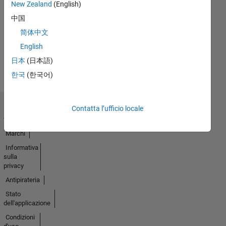
New Zealand
(English)
15 Sep 2020
中国
简体中文
English
Guarda
tutto
日本
(日本語)
Badge
한국
(한국어)
Contatta l’ufficio locale
Centro di
fiducia
Marchi
Informativa
sulla
privacy
Antipirateria
Stato
dell'applicazione
Condizioni