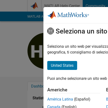
Vai al contenuto
MATLAB Help Center
Community
MATLAB Answers
File Exchange
Cody
AI Cha
Seleziona un sit
Hira Maje
Last seen: quasi 3 an
Seleziona un sito web per visualizza
Followers:
0
Followi
geografica, ti consigliamo di selezi
Follow
United States
Puoi anche selezionare un sito web 
Dashboard
Badge
Sponsorizzazioni
Americhe
Statistica
América Latina
(Español)
Canada
(English)
MATLAB Answers