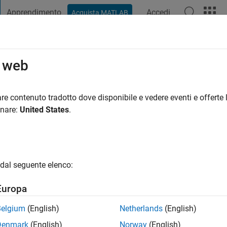
Apprendimento
Accedi
Acquista MATLAB
t Playground
Discussioni
Concorsi
Blog
Pubblica
Altro
o web
ed
ni fa
|
Attivo dal 2021
re contenuto tradotto dove disponibile e vedere eventi e offerte l
ng:
0
onare:
United States
.
dal seguente elenco:
Europa
Belgium
(English)
Netherlands
(English)
RANK
Denmark
(English)
Norway
(English)