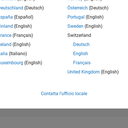
292.516
of 302.031
Deutschland
(Deutsch)
Österreich
(Deutsch)
España
(Español)
Portugal
(English)
REPUTAZIONE
0
inland
(English)
Sweden
(English)
rance
(Français)
Switzerland
CONTRIBUTI
0
Domande
reland
(English)
Deutsch
1
Risposta
talia
(Italiano)
English
ACCETTAZION
Luxembourg
(English)
Français
DELLE RISPOS
0.00%
07/23
12/23
L
05/24
10/24
03/25
08/25
01/26
06/26
United Kingdom
(English)
CRONOLOGIA
VOTI RICEVUTI
0
Contatta l’ufficio locale