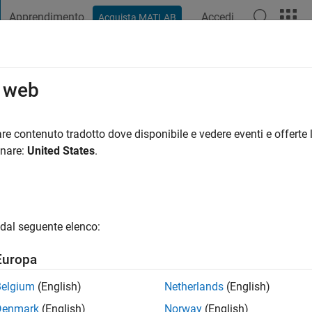
Apprendimento
Accedi
Acquista MATLAB
t Playground
Discussioni
Concorsi
Blog
Pubblica
Altro
o web
GUPTA
ni fa
|
Attivo dal 2020
re contenuto tradotto dove disponibile e vedere eventi e offerte l
ng:
0
onare:
United States
.
dal seguente elenco:
Europa
Belgium
(English)
Netherlands
(English)
RANK
Denmark
(English)
Norway
(English)