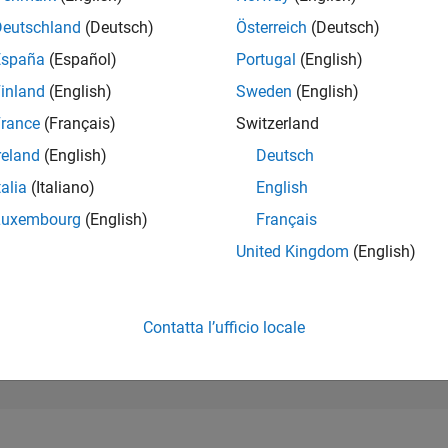
280.706
of 302.031
Deutschland
(Deutsch)
Österreich
(Deutsch)
España
(Español)
Portugal
(English)
REPUTAZIONE
0
inland
(English)
Sweden
(English)
rance
(Français)
Switzerland
CONTRIBUTI
0
Domande
reland
(English)
Deutsch
1
Risposta
talia
(Italiano)
English
ACCETTAZION
Luxembourg
(English)
Français
DELLE RISPOS
0.00%
23
07/23
L
01/24
07/24
01/25
07/25
01/26
07/26
United Kingdom
(English)
CRONOLOGIA
VOTI RICEVUTI
0
Contatta l’ufficio locale