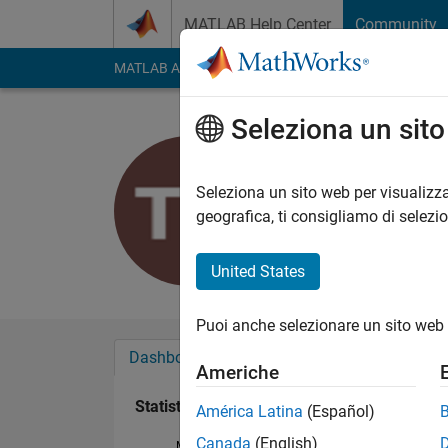
Vai al contenuto
MATLAB Help Center
Community
MATLAB Answers
File Exchange
Cody
AI Cha
Seleziona un sit
TANUJA 
Last seen: circa 5 an
Seleziona un sito web per visualizza
Followers:
0
Followi
geografica, ti consigliamo di selezi
Follow
United States
Puoi anche selezionare un sito web 
Dashboard
Badge
Sponsorizzazioni
Americhe
Statistica
América Latina
(Español)
Canada
(English)
MATLAB Answers