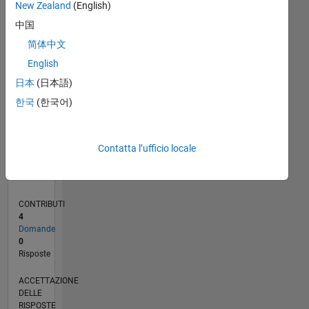
New Zealand
(English)
中国
0
01/21
08/21
03/22
10/22
05/23
12/23
07/24
02/25
09/25
04/26
09/21
05/22
01/23
09/23
05/24
01/25
05/26
11/21
09/22
07/23
03/25
01/26
L
简体中文
CRONOLOGIA
English
日本
(日本語)
RANK
한국
(한국어)
27.009
of
302.028
Contatta l’ufficio locale
REPUTAZIONE
1
CONTRIBUTI
4
Domande
0
Risposte
ACCETTAZIONE
DELLE
RISPOSTE