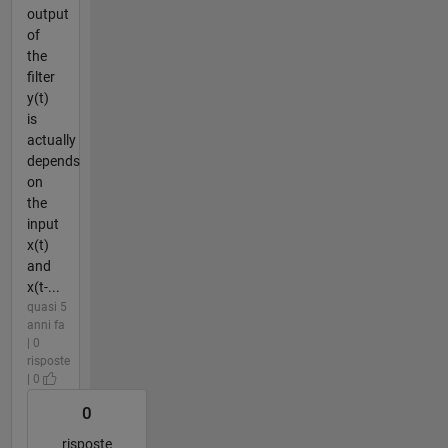
output
of
the
filter
y(t)
is
actually
depends
on
the
input
x(t)
and
x(t-...
quasi 5
anni fa
| 0
risposte
| 0
0
risposte