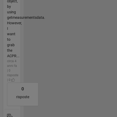
object,
by
using
getmeasurementsdata.
However,
I
want
to
grab
the
ACPR...
circa 4
anni fa
| 0
risposte
| 0
0
risposte