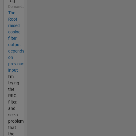
Domanda
The
Root
raised
cosine
filter
output
depends
on
previous
input
I'm
trying
the
RRC
filter,
and I
see a
problem
that
the