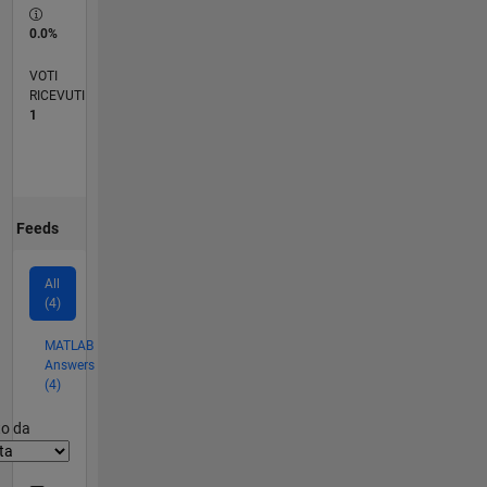
0.0%
VOTI
RICEVUTI
1
Feeds
All
(4)
MATLAB
Answers
(4)
er2
to da