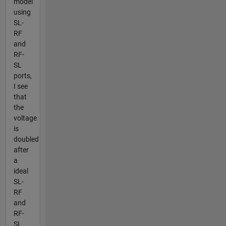
model
using
SL-
RF
and
RF-
SL
ports,
I see
that
the
voltage
is
doubled
after
a
ideal
SL-
RF
and
RF-
SL