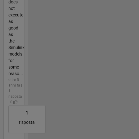
does
not
execute
as
good
as
the
Simulink
models
for
some
reaso...
oltre 5
anni fa |
1
risposta
| 0
1
risposta