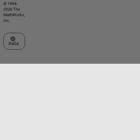
© 1994-
2026 The
MathWorks,
Inc.
Seleziona un sito web
Italia