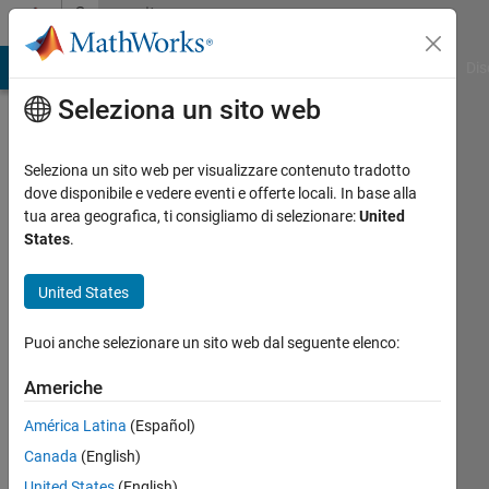
Vai al contenuto
Community
Profile
ATLAB Answers
File Exchange
Cody
AI Chat Playground
Dis
Seleziona un sito web
Seleziona un sito web per visualizzare contenuto tradotto
dove disponibile e vedere eventi e offerte locali. In base alla
Mason
tua area geografica, ti consigliamo di selezionare:
United
States
.
Huynh
United States
Last
seen:
Puoi anche selezionare un sito web dal seguente elenco:
oltre un
anno fa
Americhe
|
Attivo
dal 2021
América Latina
(Español)
Canada
(English)
Followers:
0
United States
(English)