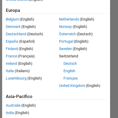
Following:
0
Europa
Belgium
(English)
Netherlands
(English)
Follow
Denmark
(English)
Norway
(English)
Deutschland
(Deutsch)
Österreich
(Deutsch)
España
(Español)
Portugal
(English)
Dashboard
Finland
(English)
Sweden
(English)
France
(Français)
Switzerland
Statistica
Ireland
(English)
Deutsch
M…
Italia
(Italiano)
English
Luxembourg
(English)
Français
-2
-1
4
3
United Kingdom
(English)
Asia-Pacifico
2
CONTRIBUTI
L
Australia
(English)
1
India
(English)