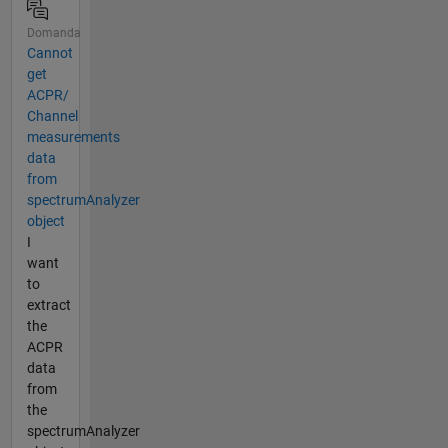
Domanda
Cannot
get
ACPR/
Channel
measurements
data
from
spectrumAnalyzer
object
I
want
to
extract
the
ACPR
data
from
the
spectrumAnalyzer