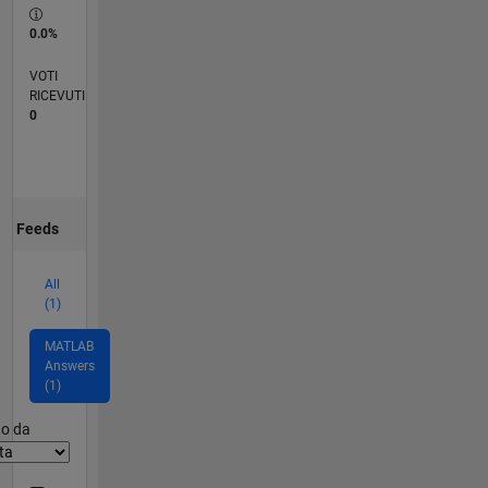
0.0%
VOTI
RICEVUTI
0
Feeds
All
(1)
MATLAB
Answers
(1)
er2
to da