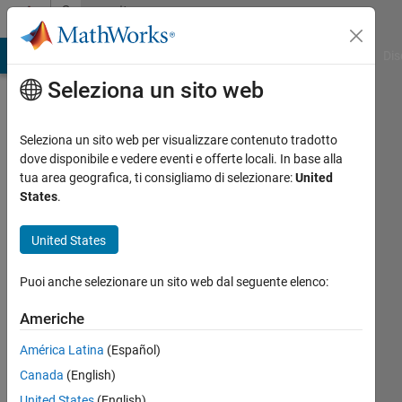
Vai al contenuto
Community
Profile
ATLAB Answers
File Exchange
Cody
AI Chat Playground
Dis
Seleziona un sito web
Seleziona un sito web per visualizzare contenuto tradotto
dove disponibile e vedere eventi e offerte locali. In base alla
Arthur
tua area geografica, ti consigliamo di selezionare:
United
States
.
Elsenaar
United States
Last
seen:
Puoi anche selezionare un sito web dal seguente elenco:
quasi 2
anni fa
Americhe
|
Attivo
dal 2020
América Latina
(Español)
Canada
(English)
Followers:
0
United States
(English)