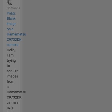
Domanda
Imaq:
Blank
image
on a
Hamamatsu
C9732DK
camera.
Hello,
I am
trying
to
acquire
images
from
a
Hamamatsu
C9732DK
camera
over