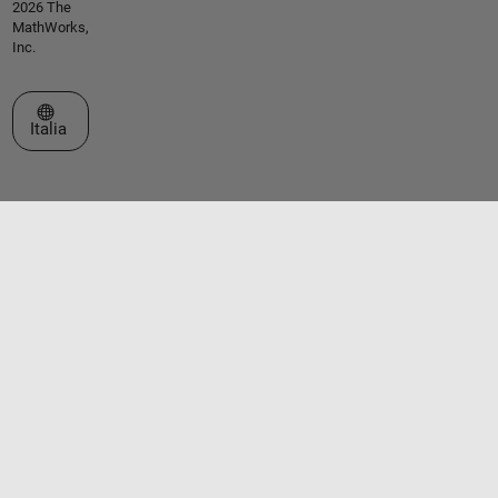
2026 The
MathWorks,
Inc.
Seleziona un sito web
Italia