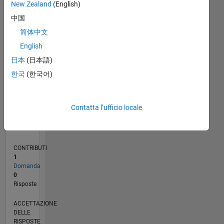
New Zealand
(English)
中国
0
09/20
05/21
01/22
09/22
05/23
01/24
09/24
05/25
01/26
06/21
03/22
12/22
09/23
06/24
03/25
12/25
07/21
05/22
03/23
11/24
09/25
07/26
L
简体中文
CRONOLOGIA
English
日本
(日本語)
RANK
한국
(한국어)
284.180
of
302.028
Contatta l’ufficio locale
REPUTAZIONE
0
CONTRIBUTI
1
Domanda
0
Risposte
ACCETTAZIONE
DELLE
RISPOSTE