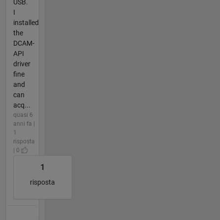
USB.
I
installed
the
DCAM-
API
driver
fine
and
can
acq...
quasi 6
anni fa |
1
risposta
| 0
1
risposta