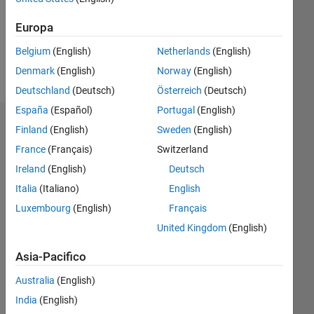
Following:
0
Europa
Belgium
(English)
Netherlands
(English)
Follow
Denmark
(English)
Norway
(English)
Deutschland
(Deutsch)
Österreich
(Deutsch)
España
(Español)
Portugal
(English)
Dashboard
Finland
(English)
Sweden
(English)
France
(Français)
Switzerland
Statistica
Ireland
(English)
Deutsch
M…
Italia
(Italiano)
English
Luxembourg
(English)
Français
-2
-1
3
2
United Kingdom
(English)
Asia-Pacifico
CONTRIBUTI
L
1
Australia
(English)
India
(English)